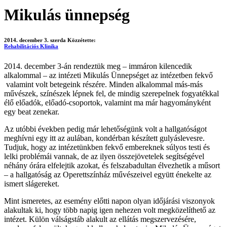
Mikulás ünnepség
2014. december 3. szerda
Közzétette:
Rehabilitációs Klinika
2014. december 3-án rendeztük meg – immáron kilencedik
alkalommal – az intézeti Mikulás Ünnepséget az intézetben fekvő
valamint volt betegeink részére. Minden alkalommal más-más
művészek, színészek lépnek fel, de mindig szerepelnek fogyatékkal
élő előadók, előadó-csoportok, valamint ma már hagyományként
egy beat zenekar.
Az utóbbi években pedig már lehetőségünk volt a hallgatóságot
meghívni egy itt az aulában, kondérban készített gulyáslevesre.
Tudjuk, hogy az intézetünkben fekvő embereknek súlyos testi és
lelki problémái vannak, de az ilyen összejövetelek segítségével
néhány órára elfelejtik azokat, és felszabadultan élvezhetik a műsort
– a hallgatóság az Operettszínház művészeivel együtt énekelte az
ismert slágereket.
Mint ismeretes, az esemény előtti napon olyan időjárási viszonyok
alakultak ki, hogy több napig igen nehezen volt megközelíthető az
intézet. Külön válságstáb alakult az ellátás megszervezésére,