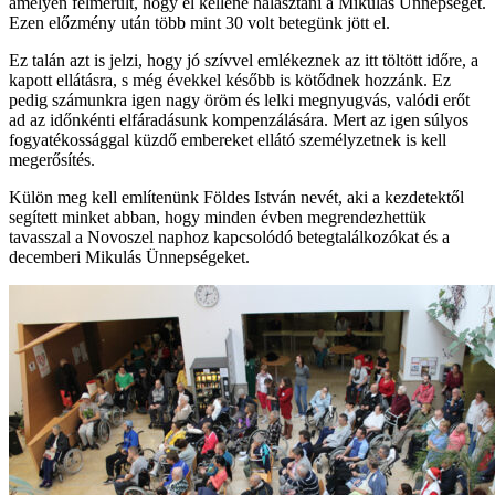
amelyen felmerült, hogy el kellene halasztani a Mikulás Ünnepséget.
Ezen előzmény után több mint 30 volt betegünk jött el.
Ez talán azt is jelzi, hogy jó szívvel emlékeznek az itt töltött időre, a
kapott ellátásra, s még évekkel később is kötődnek hozzánk. Ez
pedig számunkra igen nagy öröm és lelki megnyugvás, valódi erőt
ad az időnkénti elfáradásunk kompenzálására. Mert az igen súlyos
fogyatékossággal küzdő embereket ellátó személyzetnek is kell
megerősítés.
Külön meg kell említenünk Földes István nevét, aki a kezdetektől
segített minket abban, hogy minden évben megrendezhettük
tavasszal a Novoszel naphoz kapcsolódó betegtalálkozókat és a
decemberi Mikulás Ünnepségeket.