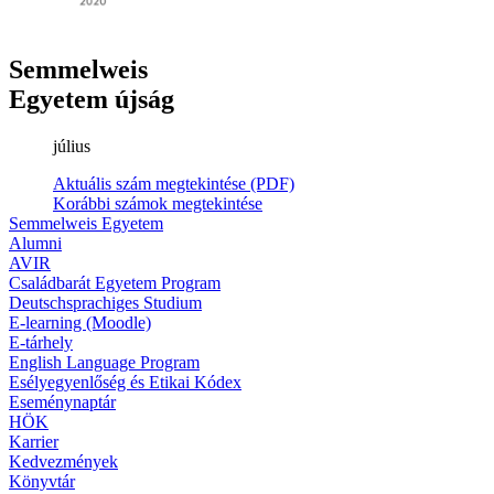
Semmelweis
Egyetem újság
július
Aktuális szám megtekintése (PDF)
Korábbi számok megtekintése
Semmelweis Egyetem
Alumni
AVIR
Családbarát Egyetem Program
Deutschsprachiges Studium
E-learning (Moodle)
E-tárhely
English Language Program
Esélyegyenlőség és Etikai Kódex
Eseménynaptár
HÖK
Karrier
Kedvezmények
Könyvtár