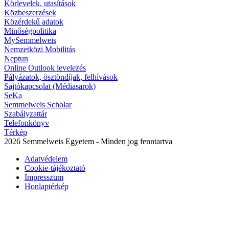
Körlevelek, utasítások
Közbeszerzések
Közérdekű adatok
Minőségpolitika
MySemmelweis
Nemzetközi Mobilitás
Neptun
Online Outlook levelezés
Pályázatok, ösztöndíjak, felhívások
Sajtókapcsolat (Médiasarok)
SeKa
Semmelweis Scholar
Szabályzattár
Telefonkönyv
Térkép
2026 Semmelweis Egyetem - Minden jog fenntartva
Adatvédelem
Cookie-tájékoztató
Impresszum
Honlaptérkép