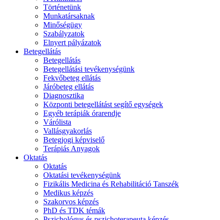
Történetünk
Munkatársaknak
Minőségügy
Szabályzatok
Elnyert pályázatok
Betegellátás
Betegellátás
Betegellátási tevékenységünk
Fekvőbeteg ellátás
Járóbeteg ellátás
Diagnosztika
Központi betegellátást segítő egységek
Egyéb terápiák órarendje
Várólista
Vallásgyakorlás
Betegjogi képviselő
Terápiás Anyagok
Oktatás
Oktatás
Oktatási tevékenységünk
Fizikális Medicina és Rehabilitáció Tanszék
Medikus képzés
Szakorvos képzés
PhD és TDK témák
Pszichológus és pszichoterapeuta képzés