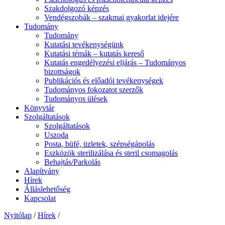
Szakdolgozó képzés
Vendégszobák – szakmai gyakorlat idejére
Tudomány
Tudomány
Kutatási tevékenységünk
Kutatási témák – kutatás kereső
Kutatás engedélyezési eljárás – Tudományos
bizottságok
Publikációs és előadói tevékenységek
Tudományos fokozatot szerzők
Tudományos ülések
Könyvtár
Szolgáltatások
Szolgáltatások
Uszoda
Posta, büfé, üzletek, szépségápolás
Eszközök sterilizálása és steril csomagolás
Behajtás/Parkolás
Alapítvány
Hírek
Álláslehetőség
Kapcsolat
Nyitólap
/
Hírek
/