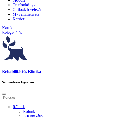
Moodle
Telefonkönyv
Outlook levelezés
MySemmelweis
Karrier
Karok
Betegellátás
Rehabilitációs Klinika
Semmelweis Egyetem
Rólunk
Rólunk
A Klinikáról