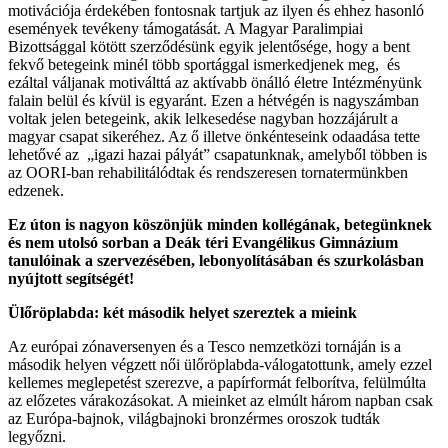
motivációja érdekében fontosnak tartjuk az ilyen és ehhez hasonló
események tevékeny támogatását. A Magyar Paralimpiai
Bizottsággal kötött szerződésünk egyik jelentősége, hogy a bent
fekvő betegeink minél több sportággal ismerkedjenek meg, és
ezáltal váljanak motiválttá az aktívabb önálló életre Intézményünk
falain belül és kívül is egyaránt. Ezen a hétvégén is nagyszámban
voltak jelen betegeink, akik lelkesedése nagyban hozzájárult a
magyar csapat sikeréhez. Az ő illetve önkénteseink odaadása tette
lehetővé az „igazi hazai pályát” csapatunknak, amelyből többen is
az OORI-ban rehabilitálódtak és rendszeresen tornatermünkben
edzenek.
Ez úton is nagyon köszönjük minden kollégának, betegünknek
és nem utolsó sorban a Deák téri Evangélikus Gimnázium
tanulóinak a szervezésében, lebonyolításában és szurkolásban
nyújtott segítségét!
Ülőröplabda: két második helyet szereztek a mieink
Az európai zónaversenyen és a Tesco nemzetközi tornáján is a
második helyen végzett női ülőröplabda-válogatottunk, amely ezzel
kellemes meglepetést szerezve, a papírformát felborítva, felülmúlta
az előzetes várakozásokat. A mieinket az elmúlt három napban csak
az Európa-bajnok, világbajnoki bronzérmes oroszok tudták
legyőzni.