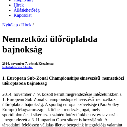
Hírek
Álláslehetőség
Kapcsolat
Nyitólap
/
Hírek
/
Nemzetközi ülőröplabda
bajnokság
2014. november 7. péntek
Közzétette:
Rehabilitációs Klinika
1. European Sub-Zonal Championships elnevezésű nemzetközi
ülőröplabda bajnokság
2014. november 7- 9. között került megrendezésre Intézetünkben a
1. European Sub-Zonal Championships elnevezésű nemzetközi
ülőröplabda bajnokság. A sportág európai szövetsége (ParaVolley
Europe) Magyarországnak ítélte a rendezés jogát, mely
sportdiplomáciai sikerhez a szintén Intézetünkben ez év tavaszán
megrendezett a 3. Hungarian Open sikere is hozzájárult. A
társadalmi felelősség vállalás illetve betegeink integrációja valamint