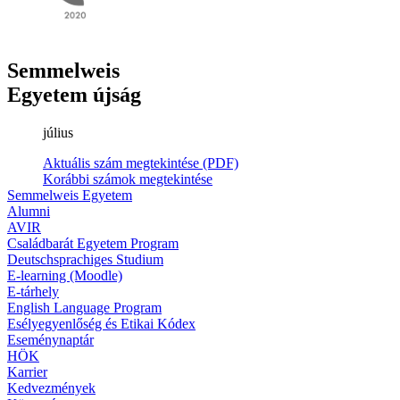
Semmelweis
Egyetem újság
július
Aktuális szám megtekintése (PDF)
Korábbi számok megtekintése
Semmelweis Egyetem
Alumni
AVIR
Családbarát Egyetem Program
Deutschsprachiges Studium
E-learning (Moodle)
E-tárhely
English Language Program
Esélyegyenlőség és Etikai Kódex
Eseménynaptár
HÖK
Karrier
Kedvezmények