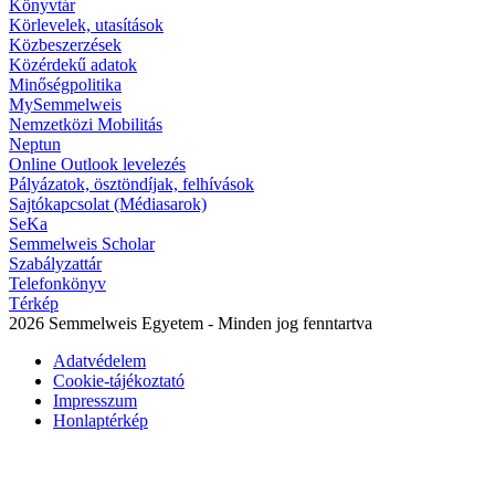
Könyvtár
Körlevelek, utasítások
Közbeszerzések
Közérdekű adatok
Minőségpolitika
MySemmelweis
Nemzetközi Mobilitás
Neptun
Online Outlook levelezés
Pályázatok, ösztöndíjak, felhívások
Sajtókapcsolat (Médiasarok)
SeKa
Semmelweis Scholar
Szabályzattár
Telefonkönyv
Térkép
2026 Semmelweis Egyetem - Minden jog fenntartva
Adatvédelem
Cookie-tájékoztató
Impresszum
Honlaptérkép