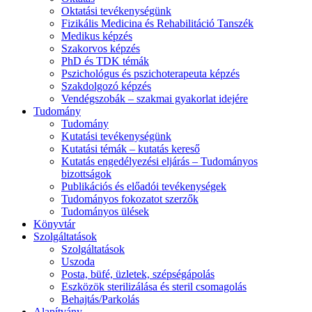
Oktatási tevékenységünk
Fizikális Medicina és Rehabilitáció Tanszék
Medikus képzés
Szakorvos képzés
PhD és TDK témák
Pszichológus és pszichoterapeuta képzés
Szakdolgozó képzés
Vendégszobák – szakmai gyakorlat idejére
Tudomány
Tudomány
Kutatási tevékenységünk
Kutatási témák – kutatás kereső
Kutatás engedélyezési eljárás – Tudományos
bizottságok
Publikációs és előadói tevékenységek
Tudományos fokozatot szerzők
Tudományos ülések
Könyvtár
Szolgáltatások
Szolgáltatások
Uszoda
Posta, büfé, üzletek, szépségápolás
Eszközök sterilizálása és steril csomagolás
Behajtás/Parkolás
Alapítvány