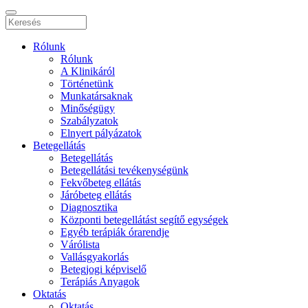
Rólunk
Rólunk
A Klinikáról
Történetünk
Munkatársaknak
Minőségügy
Szabályzatok
Elnyert pályázatok
Betegellátás
Betegellátás
Betegellátási tevékenységünk
Fekvőbeteg ellátás
Járóbeteg ellátás
Diagnosztika
Központi betegellátást segítő egységek
Egyéb terápiák órarendje
Várólista
Vallásgyakorlás
Betegjogi képviselő
Terápiás Anyagok
Oktatás
Oktatás