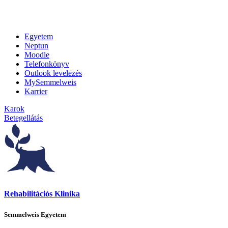
Egyetem
Neptun
Moodle
Telefonkönyv
Outlook levelezés
MySemmelweis
Karrier
Karok
Betegellátás
Rehabilitációs Klinika
Semmelweis Egyetem