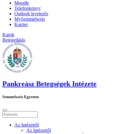
Moodle
Telefonkönyv
Outlook levelezés
MySemmelweis
Karrier
Karok
Betegellátás
Pankreász Betegségek Intézete
Semmelweis Egyetem
Az Intézetről
Az Intézetről