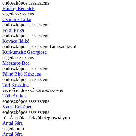
endoszkópos asszisztens
Bárány Benedek
segédasszisztens
Csuprina Erika
endoszkópos asszisztens
Földi Erika
endoszkópos asszisztens
Kovács Ildikó
endoszkópos asszisztens
Tartósan távol
Kurkumzisz Georgiosz
segédasszisztens
Mészáros Bea
endoszkópos asszisztens
Pálné Bíró Krisztina
endoszkópos asszisztens
Tari Krisztina
vezető endoszkópos asszisztens
Tóth Andrea
endoszkópos asszisztens
Váczi Erzsébet
endoszkópos asszisztens
h1. Ápolók – fekvőbeteg osztályon
Antal Sára
segédápoló
Antal Sára