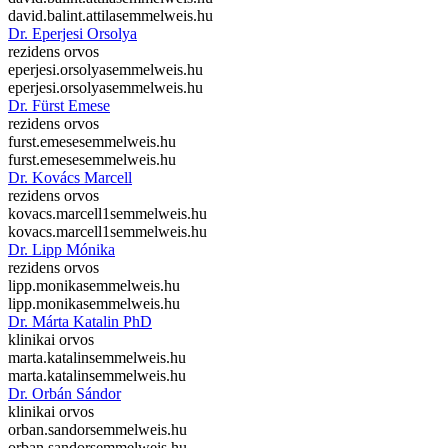
david.balint.attila
semmelweis.hu
Dr. Eperjesi Orsolya
rezidens orvos
eperjesi.orsolya
semmelweis.hu
eperjesi.orsolya
semmelweis.hu
Dr. Fürst Emese
rezidens orvos
furst.emese
semmelweis.hu
furst.emese
semmelweis.hu
Dr. Kovács Marcell
rezidens orvos
kovacs.marcell1
semmelweis.hu
kovacs.marcell1
semmelweis.hu
Dr. Lipp Mónika
rezidens orvos
lipp.monika
semmelweis.hu
lipp.monika
semmelweis.hu
Dr. Márta Katalin PhD
klinikai orvos
marta.katalin
semmelweis.hu
marta.katalin
semmelweis.hu
Dr. Orbán Sándor
klinikai orvos
orban.sandor
semmelweis.hu
orban.sandor
semmelweis.hu