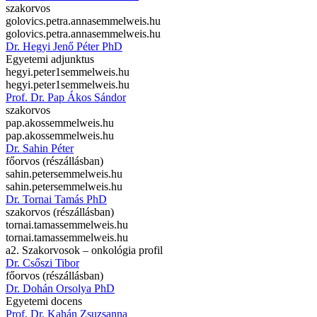
szakorvos
golovics.petra.anna
semmelweis.hu
golovics.petra.anna
semmelweis.hu
Dr. Hegyi Jenő Péter PhD
Egyetemi adjunktus
hegyi.peter1
semmelweis.hu
hegyi.peter1
semmelweis.hu
Prof. Dr. Pap Ákos Sándor
szakorvos
pap.akos
semmelweis.hu
pap.akos
semmelweis.hu
Dr. Sahin Péter
főorvos (részállásban)
sahin.peter
semmelweis.hu
sahin.peter
semmelweis.hu
Dr. Tornai Tamás PhD
szakorvos (részállásban)
tornai.tamas
semmelweis.hu
tornai.tamas
semmelweis.hu
a2. Szakorvosok – onkológia profil
Dr. Csőszi Tibor
főorvos (részállásban)
Dr. Dohán Orsolya PhD
Egyetemi docens
Prof. Dr. Kahán Zsuzsanna