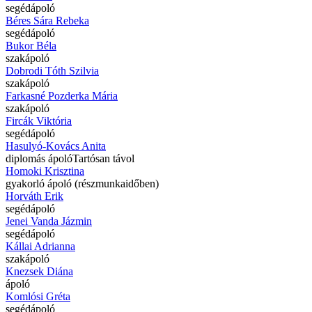
segédápoló
Béres Sára Rebeka
segédápoló
Bukor Béla
szakápoló
Dobrodi Tóth Szilvia
szakápoló
Farkasné Pozderka Mária
szakápoló
Fircák Viktória
segédápoló
Hasulyó-Kovács Anita
diplomás ápoló
Tartósan távol
Homoki Krisztina
gyakorló ápoló (részmunkaidőben)
Horváth Erik
segédápoló
Jenei Vanda Jázmin
segédápoló
Kállai Adrianna
szakápoló
Knezsek Diána
ápoló
Komlósi Gréta
segédápoló