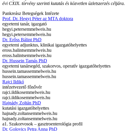
évi CXIX. törvény szerinti kutatás és közvetlen üzletszerzés céljára.
Pankreász Betegségek Intézete
Prof. Dr. Hegyi Péter az MTA doktora
egyetemi tanár, igazgató
hegyi.peter
semmelweis.hu
hegyi.peter
semmelweis.hu
Dr. Erőss Bálint PhD
egyetemi adjunktus, klinikai igazgatóhelyettes
eross.balint
semmelweis.hu
eross.balint
semmelweis.hu
Dr. Hussein Tamás PhD
egyetemi tanársegéd, szakorvos, operatív igazgatóhelyettes
hussein.tamas
semmelweis.hu
hussein.tamas
semmelweis.hu
Rajci Ildikó
intézetvezető főnővér
rajci.ildiko
semmelweis.hu
rajci.ildiko
semmelweis.hu
Hajnády Zoltán PhD
kutatási igazgatóhelyettes
hajnady.zoltan
semmelweis.hu
hajnady.zoltan
semmelweis.hu
a1. Szakorvosok – gasztroenterológia profil
Dr. Golovics Petra Anna PhD