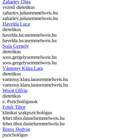
Zahariev Olga
vezető dietetikus
zahariev.julia
semmelweis.hu
zahariev.julia
semmelweis.hu
Havelda Luca
dietetikus
havelda.luca
semmelweis.hu
havelda.luca
semmelweis.hu
Soós Gergely
dietetikus
soos.gergely
semmelweis.hu
soos.gergely
semmelweis.hu
Vámossy Klára Lara
dietetikus
vamossy.klara.lara
semmelweis.hu
vamossy.klara.lara
semmelweis.hu
Woog Olívia
dietetikus
e. Pszichológusok
Fehér Tibor
klinikai szakpszichológus
feher.tibor.daniel
semmelweis.hu
feher.tibor.daniel
semmelweis.hu
Boros Hedvig
pszichológus