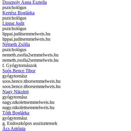
Doszpoly Anna Esztella
pszichológus
Kertész Boglárka
pszichológus
Lippai Judit
pszichológus
lippai.judit
semmelweis.hu
lippai.judit
semmelweis.hu
Németh Zsófia
pszichológus
nemeth.zsofia2
semmelweis.hu
nemeth.zsofia2
semmelweis.hu
f. Gyógytornászok
Soós Bence Tibor
gyógytornász
soos.bence.tibor
semmelweis.hu
soos.bence.tibor
semmelweis.hu
Nagy Nikolett
gyógytornász
nagy.nikolett
semmelweis.hu
nagy.nikolett
semmelweis.hu
Tóth Boglárka
gyógytornász
g. Endoszkópos asszisztensek
Ács Antónia