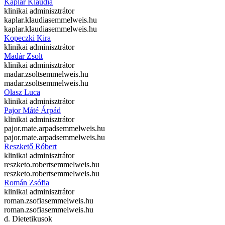
Káplár Klaudia
klinikai adminisztrátor
kaplar.klaudia
semmelweis.hu
kaplar.klaudia
semmelweis.hu
Kopeczki Kira
klinikai adminisztrátor
Madár Zsolt
klinikai adminisztrátor
madar.zsolt
semmelweis.hu
madar.zsolt
semmelweis.hu
Olasz Luca
klinikai adminisztrátor
Pajor Máté Árpád
klinikai adminisztrátor
pajor.mate.arpad
semmelweis.hu
pajor.mate.arpad
semmelweis.hu
Reszkető Róbert
klinikai adminisztrátor
reszketo.robert
semmelweis.hu
reszketo.robert
semmelweis.hu
Román Zsófia
klinikai adminisztrátor
roman.zsofia
semmelweis.hu
roman.zsofia
semmelweis.hu
d. Dietetikusok