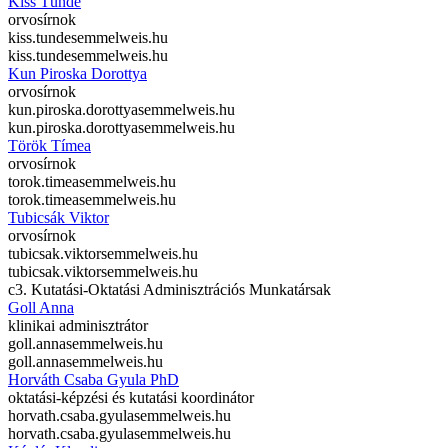
Kiss Tünde
orvosírnok
kiss.tunde
semmelweis.hu
kiss.tunde
semmelweis.hu
Kun Piroska Dorottya
orvosírnok
kun.piroska.dorottya
semmelweis.hu
kun.piroska.dorottya
semmelweis.hu
Török Tímea
orvosírnok
torok.timea
semmelweis.hu
torok.timea
semmelweis.hu
Tubicsák Viktor
orvosírnok
tubicsak.viktor
semmelweis.hu
tubicsak.viktor
semmelweis.hu
c3. Kutatási-Oktatási Adminisztrációs Munkatársak
Goll Anna
klinikai adminisztrátor
goll.anna
semmelweis.hu
goll.anna
semmelweis.hu
Horváth Csaba Gyula PhD
oktatási-képzési és kutatási koordinátor
horvath.csaba.gyula
semmelweis.hu
horvath.csaba.gyula
semmelweis.hu