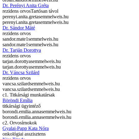
Dr. Perényi Anita Gréta
rezidens orvos
Tartósan távol
perenyi.anita.greta
semmelweis.hu
perenyi.anita.greta
semmelweis.hu
Dr. Sándor Máté
rezidens orvos
sandor.mate1
semmelweis.hu
sandor.mate1
semmelweis.hu
Dr. Tarján Dorottya
rezidens orvos
tarjan.dorottya
semmelweis.hu
tarjan.dorottya
semmelweis.hu
Dr. Váncsa Szilárd
rezidens orvos
vancsa.szilard
semmelweis.hu
vancsa.szilard
semmelweis.hu
c1. Titkársági munkatársak
Böröndi Emília
titkársági ügyintéző
borondi.emilia.anna
semmelweis.hu
borondi.emilia.anna
semmelweis.hu
c2. Orvosírnokok
Gyalai-Papp Kata Nóra
onkológiai asszisztens