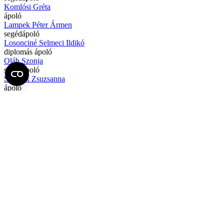
Komlósi Gréta
ápoló
Lampek Péter Ármen
segédápoló
Losonciné Selmeci Ildikó
diplomás ápoló
Oláh Szonja
segédápoló
Szarvák Zsuzsanna
ápoló
Tompa-Aczél Andrea
diplomás ápoló (részmunkaidőben)
Tonomár Kata Zorka
segédápoló
Varga Franciska Mária
segédápoló
Varga Franciska Mária
segédápoló
Varga Tímea
szakápoló
Varga Zsuzsanna
segédápoló
h2. IBD (gyulladásos bélbetegségek)
Boriszné Koleszár Mónika
IBD ápoló