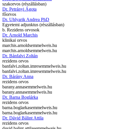
szakorvos (részállásban)
Dr. Petrányi Ágota
főorvos
Dr. Uhlyarik Andrea PhD
Egyetemi adjunktus (részállásban)
b. Rezidens orvosok
Dr. Arnold Marchis
klinikai orvos
marchis.arnold
semmelweis.hu
marchis.arnold
semmelweis.hu
Dr. Bánfalvi Zoltán
rezidens orvos
banfalvi.zoltan.imre
semmelweis.hu
banfalvi.zoltan.imre
semmelweis.hu
Dr. Bárány Anna
rezidens orvos
barany.anna
semmelweis.hu
barany.anna
semmelweis.hu
Dr. Barna Boglárka
rezidens orvos
barna.boglarka
semmelweis.hu
barna.boglarka
semmelweis.hu
Dr. Dávid Bálint Attila
rezidens orvos
david.balint.attila
semmelweis.hu