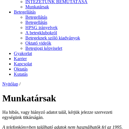
INTÉZETÜNK BEMUTATÁSA
Munkatársak
Betegellátás
Betegellátás
Betegellátás
HPSG irányelvek
A betegklubokról
Betegeknek szóló kiadványok
Oktató videók
Betegjogi képviselet
Gyakorlat
Karrier
Kapcsolat
Oktatás
Kutatás
Nyitólap
/
Munkatársak
Ha hibás, vagy hiányzó adatot talál, kérjük jelezze szervezeti
egységünk titkárságán.
A telefonkönyvben található adatok nem használhatók fel az 1995.