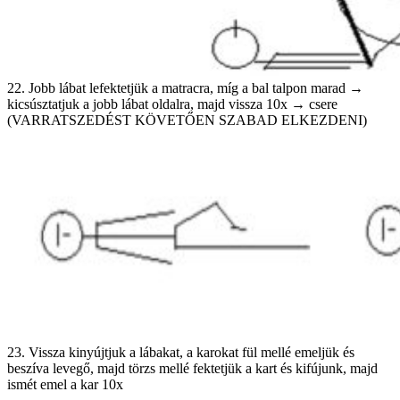
22. Jobb lábat lefektetjük a matracra, míg a bal talpon marad →
kicsúsztatjuk a jobb lábat oldalra, majd vissza 10x → csere
(VARRATSZEDÉST KÖVETŐEN SZABAD ELKEZDENI)
23. Vissza kinyújtjuk a lábakat, a karokat fül mellé emeljük és
beszíva levegő, majd törzs mellé fektetjük a kart és kifújunk, majd
ismét emel a kar 10x