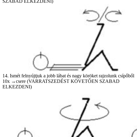
SZABAD ELKEZDENI)
14. Ismét felnyújtjuk a jobb lábat és nagy köröket rajzolunk csípőből
10x →csere (VARRATSZEDÉST KÖVETŐEN SZABAD
ELKEZDENI)