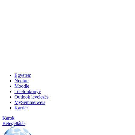
Egyetem
Neptun
Moodle
Telefonkönyv
Outlook levelezés
MySemmelweis
Karrier
Karok
Betegellátás