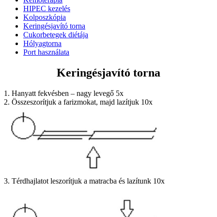
HIPEC kezelés
Kolposzkópia
Keringésjavító torna
Cukorbetegek diétája
Hólyagtorna
Port használata
Keringésjavító torna
1. Hanyatt fekvésben – nagy levegő 5x
2. Összeszorítjuk a farizmokat, majd lazítjuk 10x
3. Térdhajlatot leszorítjuk a matracba és lazítunk 10x