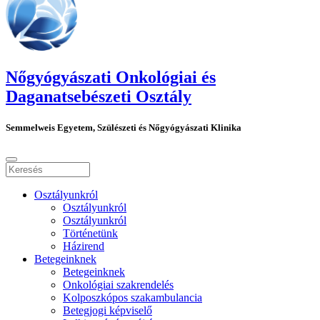
Nőgyógyászati Onkológiai és
Daganatsebészeti Osztály
Semmelweis Egyetem, Szülészeti és Nőgyógyászati Klinika
Osztályunkról
Osztályunkról
Osztályunkról
Történetünk
Házirend
Betegeinknek
Betegeinknek
Onkológiai szakrendelés
Kolposzkópos szakambulancia
Betegjogi képviselő