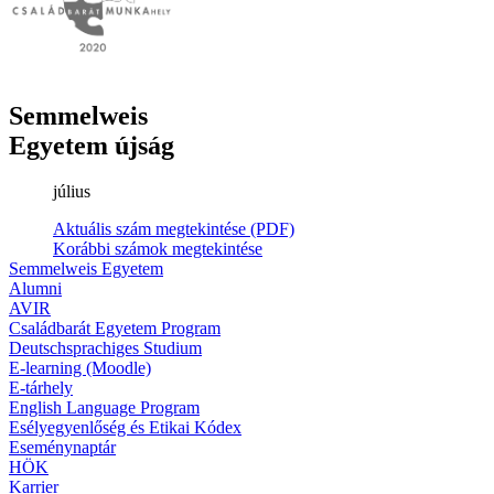
Semmelweis
Egyetem újság
július
Aktuális szám megtekintése (PDF)
Korábbi számok megtekintése
Semmelweis Egyetem
Alumni
AVIR
Családbarát Egyetem Program
Deutschsprachiges Studium
E-learning (Moodle)
E-tárhely
English Language Program
Esélyegyenlőség és Etikai Kódex
Eseménynaptár
HÖK
Karrier