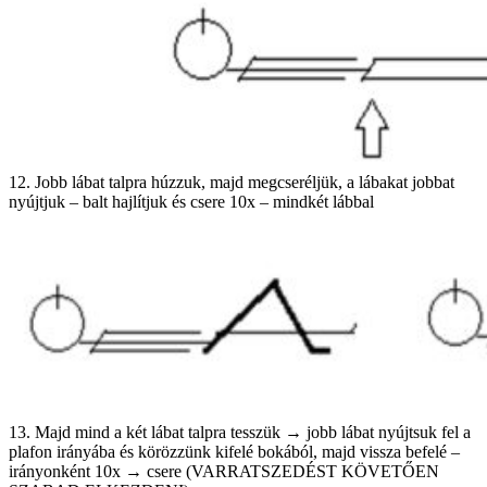
12. Jobb lábat talpra húzzuk, majd megcseréljük, a lábakat jobbat
nyújtjuk – balt hajlítjuk és csere 10x – mindkét lábbal
13. Majd mind a két lábat talpra tesszük → jobb lábat nyújtsuk fel a
plafon irányába és körözzünk kifelé bokából, majd vissza befelé –
irányonként 10x → csere (VARRATSZEDÉST KÖVETŐEN