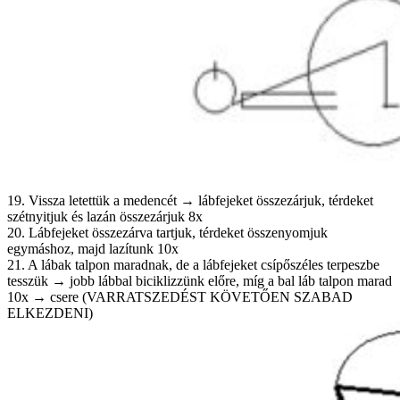
19. Vissza letettük a medencét → lábfejeket összezárjuk, térdeket
szétnyitjuk és lazán összezárjuk 8x
20. Lábfejeket összezárva tartjuk, térdeket összenyomjuk
egymáshoz, majd lazítunk 10x
21. A lábak talpon maradnak, de a lábfejeket csípőszéles terpeszbe
tesszük → jobb lábbal biciklizzünk előre, míg a bal láb talpon marad
10x → csere (VARRATSZEDÉST KÖVETŐEN SZABAD
ELKEZDENI)