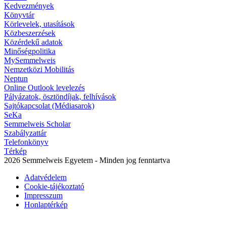
Kedvezmények
Könyvtár
Körlevelek, utasítások
Közbeszerzések
Közérdekű adatok
Minőségpolitika
MySemmelweis
Nemzetközi Mobilitás
Neptun
Online Outlook levelezés
Pályázatok, ösztöndíjak, felhívások
Sajtókapcsolat (Médiasarok)
SeKa
Semmelweis Scholar
Szabályzattár
Telefonkönyv
Térkép
2026 Semmelweis Egyetem - Minden jog fenntartva
Adatvédelem
Cookie-tájékoztató
Impresszum
Honlaptérkép