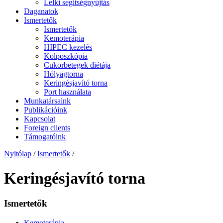
Lelki segítségnyújtás
Daganatok
Ismertetők
Ismertetők
Kemoterápia
HIPEC kezelés
Kolposzkópia
Cukorbetegek diétája
Hólyagtorna
Keringésjavító torna
Port használata
Munkatársaink
Publikációink
Kapcsolat
Foreign clients
Támogatóink
Nyitólap
/
Ismertetők
/
Keringésjavító torna
Ismertetők
Kemoterápia