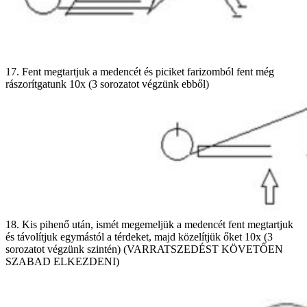
17. Fent megtartjuk a medencét és piciket farizomból fent még
rászorítgatunk 10x (3 sorozatot végzünk ebből)
18. Kis pihenő után, ismét megemeljük a medencét fent megtartjuk
és távolítjuk egymástól a térdeket, majd közelítjük őket 10x (3
sorozatot végzünk szintén) (VARRATSZEDÉST KÖVETŐEN
SZABAD ELKEZDENI)