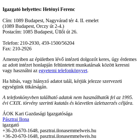
Igazgató helyettes: Hetényi Ferenc
Cím: 1089 Budapest, Nagyvárad tér 4. II. emelet
(1089 Budapest, Orczy út 2-4.)
Postacím: 1085 Budapest, Üllői út 26.
Telefon: 210-2930, 459-1500/56204
Fax: 210-2926
Amennyiben az épületben lévő intézeti dolgozót keres, úgy érdemes
az adott intézet honlapján feltüntetett munkatársak között keresni
vagy használni az
egyetemi telefonkönyvet
.
Ha hibás, vagy hiányzó adatot talál, kérjük jelezze szervezeti
egységünk titkárságán.
A telefonkönyvben található adatok nem használhatók fel az 1995.
évi CXIX. törvény szerinti kutatás és közvetlen üzletszerzés céljára.
ÁOK Kari Gazdasági Igazgatósága
Pásztrai Ilona
igazgató
+36-20-670-1648,
pasztrai.ilona
semmelweis.hu
+36-20-670-1648,
pasztrai.ilona
semmelweis.hu