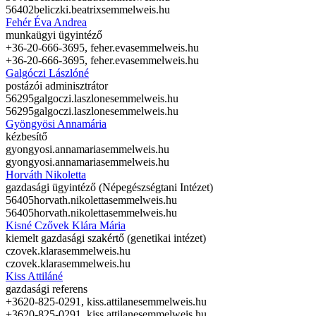
56402
beliczki.beatrix
semmelweis.hu
Fehér Éva Andrea
munkaügyi ügyintéző
+36-20-666-3695,
feher.eva
semmelweis.hu
+36-20-666-3695,
feher.eva
semmelweis.hu
Galgóczi Lászlóné
postázói adminisztrátor
56295
galgoczi.laszlone
semmelweis.hu
56295
galgoczi.laszlone
semmelweis.hu
Gyöngyösi Annamária
kézbesítő
gyongyosi.annamaria
semmelweis.hu
gyongyosi.annamaria
semmelweis.hu
Horváth Nikoletta
gazdasági ügyintéző (Népegészségtani Intézet)
56405
horvath.nikoletta
semmelweis.hu
56405
horvath.nikoletta
semmelweis.hu
Kisné Czővek Klára Mária
kiemelt gazdasági szakértő (genetikai intézet)
czovek.klara
semmelweis.hu
czovek.klara
semmelweis.hu
Kiss Attiláné
gazdasági referens
+3620-825-0291,
kiss.attilane
semmelweis.hu
+3620-825-0291,
kiss.attilane
semmelweis.hu