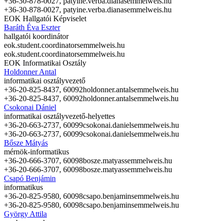
+36-30-878-0027,
patyine.verba.diana
semmelweis.hu
+36-30-878-0027,
patyine.verba.diana
semmelweis.hu
EOK Hallgatói Képviselet
Baráth Éva Eszter
hallgatói koordinátor
eok.student.coordinator
semmelweis.hu
eok.student.coordinator
semmelweis.hu
EOK Informatikai Osztály
Holdonner Antal
informatikai osztályvezető
+36-20-825-8437, 60092
holdonner.antal
semmelweis.hu
+36-20-825-8437, 60092
holdonner.antal
semmelweis.hu
Csokonai Dániel
informatikai osztályvezető-helyettes
+36-20-663-2737, 60099
csokonai.daniel
semmelweis.hu
+36-20-663-2737, 60099
csokonai.daniel
semmelweis.hu
Bősze Mátyás
mérnök-informatikus
+36-20-666-3707, 60098
bosze.matyas
semmelweis.hu
+36-20-666-3707, 60098
bosze.matyas
semmelweis.hu
Csapó Benjámin
informatikus
+36-20-825-9580, 60098
csapo.benjamin
semmelweis.hu
+36-20-825-9580, 60098
csapo.benjamin
semmelweis.hu
György Attila