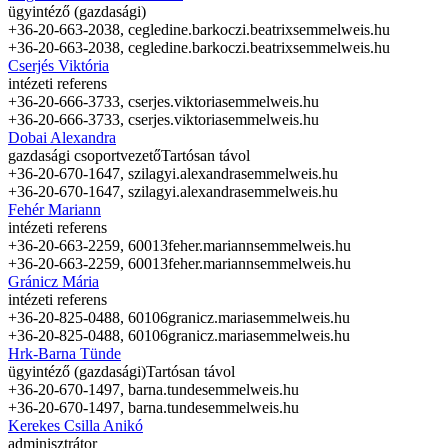
ügyintéző (gazdasági)
+36-20-663-2038,
cegledine.barkoczi.beatrix
semmelweis.hu
+36-20-663-2038,
cegledine.barkoczi.beatrix
semmelweis.hu
Cserjés Viktória
intézeti referens
+36-20-666-3733,
cserjes.viktoria
semmelweis.hu
+36-20-666-3733,
cserjes.viktoria
semmelweis.hu
Dobai Alexandra
gazdasági csoportvezető
Tartósan távol
+36-20-670-1647,
szilagyi.alexandra
semmelweis.hu
+36-20-670-1647,
szilagyi.alexandra
semmelweis.hu
Fehér Mariann
intézeti referens
+36-20-663-2259, 60013
feher.mariann
semmelweis.hu
+36-20-663-2259, 60013
feher.mariann
semmelweis.hu
Gránicz Mária
intézeti referens
+36-20-825-0488, 60106
granicz.maria
semmelweis.hu
+36-20-825-0488, 60106
granicz.maria
semmelweis.hu
Hrk-Barna Tünde
ügyintéző (gazdasági)
Tartósan távol
+36-20-670-1497,
barna.tunde
semmelweis.hu
+36-20-670-1497,
barna.tunde
semmelweis.hu
Kerekes Csilla Anikó
adminisztrátor