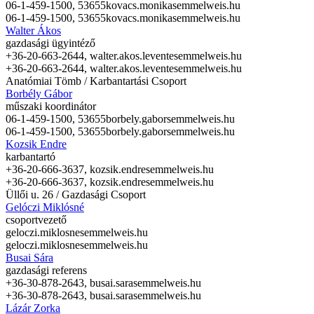
06-1-459-1500, 53655
kovacs.monika
semmelweis.hu
06-1-459-1500, 53655
kovacs.monika
semmelweis.hu
Walter Ákos
gazdasági ügyintéző
+36-20-663-2644,
walter.akos.levente
semmelweis.hu
+36-20-663-2644,
walter.akos.levente
semmelweis.hu
Anatómiai Tömb / Karbantartási Csoport
Borbély Gábor
műszaki koordinátor
06-1-459-1500, 53655
borbely.gabor
semmelweis.hu
06-1-459-1500, 53655
borbely.gabor
semmelweis.hu
Kozsik Endre
karbantartó
+36-20-666-3637,
kozsik.endre
semmelweis.hu
+36-20-666-3637,
kozsik.endre
semmelweis.hu
Üllői u. 26 / Gazdasági Csoport
Gelóczi Miklósné
csoportvezető
geloczi.miklosne
semmelweis.hu
geloczi.miklosne
semmelweis.hu
Busai Sára
gazdasági referens
+36-30-878-2643,
busai.sara
semmelweis.hu
+36-30-878-2643,
busai.sara
semmelweis.hu
Lázár Zorka