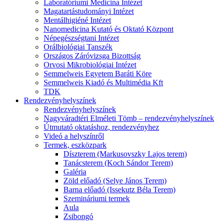
Laboratóriumi Medicina Intézet
Magatartástudományi Intézet
Mentálhigiéné Intézet
Nanomedicina Kutató és Oktató Központ
Népegészségtani Intézet
Orálbiológiai Tanszék
Országos Záróvizsga Bizottság
Orvosi Mikrobiológiai Intézet
Semmelweis Egyetem Baráti Köre
Semmelweis Kiadó és Multimédia Kft
TDK
Rendezvényhelyszínek
Rendezvényhelyszínek
Nagyváradtéri Elméleti Tömb – rendezvényhelyszínek
Útmutató oktatáshoz, rendezvényhez
Videó a helyszínről
Termek, eszközpark
Díszterem (Markusovszky Lajos terem)
Tanácsterem (Koch Sándor Terem)
Galéria
Zöld előadó (Selye János Terem)
Barna előadó (Issekutz Béla Terem)
Szemináriumi termek
Aula
Zsibongó