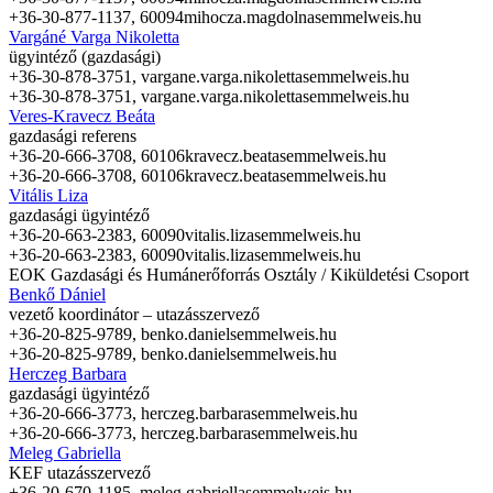
+36-30-877-1137, 60094
mihocza.magdolna
semmelweis.hu
Vargáné Varga Nikoletta
ügyintéző (gazdasági)
+36-30-878-3751,
vargane.varga.nikoletta
semmelweis.hu
+36-30-878-3751,
vargane.varga.nikoletta
semmelweis.hu
Veres-Kravecz Beáta
gazdasági referens
+36-20-666-3708, 60106
kravecz.beata
semmelweis.hu
+36-20-666-3708, 60106
kravecz.beata
semmelweis.hu
Vitális Liza
gazdasági ügyintéző
+36-20-663-2383, 60090
vitalis.liza
semmelweis.hu
+36-20-663-2383, 60090
vitalis.liza
semmelweis.hu
EOK Gazdasági és Humánerőforrás Osztály / Kiküldetési Csoport
Benkő Dániel
vezető koordinátor – utazásszervező
+36-20-825-9789,
benko.daniel
semmelweis.hu
+36-20-825-9789,
benko.daniel
semmelweis.hu
Herczeg Barbara
gazdasági ügyintéző
+36-20-666-3773,
herczeg.barbara
semmelweis.hu
+36-20-666-3773,
herczeg.barbara
semmelweis.hu
Meleg Gabriella
KEF utazásszervező
+36-20-670-1185,
meleg.gabriella
semmelweis.hu