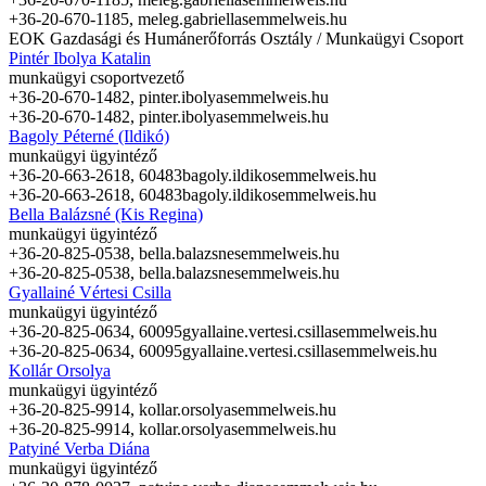
+36-20-670-1185,
meleg.gabriella
semmelweis.hu
EOK Gazdasági és Humánerőforrás Osztály / Munkaügyi Csoport
Pintér Ibolya Katalin
munkaügyi csoportvezető
+36-20-670-1482,
pinter.ibolya
semmelweis.hu
+36-20-670-1482,
pinter.ibolya
semmelweis.hu
Bagoly Péterné (Ildikó)
munkaügyi ügyintéző
+36-20-663-2618, 60483
bagoly.ildiko
semmelweis.hu
+36-20-663-2618, 60483
bagoly.ildiko
semmelweis.hu
Bella Balázsné (Kis Regina)
munkaügyi ügyintéző
+36-20-825-0538,
bella.balazsne
semmelweis.hu
+36-20-825-0538,
bella.balazsne
semmelweis.hu
Gyallainé Vértesi Csilla
munkaügyi ügyintéző
+36-20-825-0634, 60095
gyallaine.vertesi.csilla
semmelweis.hu
+36-20-825-0634, 60095
gyallaine.vertesi.csilla
semmelweis.hu
Kollár Orsolya
munkaügyi ügyintéző
+36-20-825-9914,
kollar.orsolya
semmelweis.hu
+36-20-825-9914,
kollar.orsolya
semmelweis.hu
Patyiné Verba Diána
munkaügyi ügyintéző