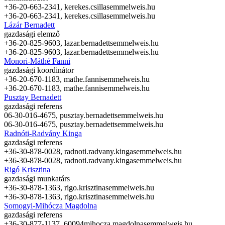
+36-20-663-2341,
kerekes.csilla
semmelweis.hu
+36-20-663-2341,
kerekes.csilla
semmelweis.hu
Lázár Bernadett
gazdasági elemző
+36-20-825-9603,
lazar.bernadett
semmelweis.hu
+36-20-825-9603,
lazar.bernadett
semmelweis.hu
Monori-Máthé Fanni
gazdasági koordinátor
+36-20-670-1183,
mathe.fanni
semmelweis.hu
+36-20-670-1183,
mathe.fanni
semmelweis.hu
Pusztay Bernadett
gazdasági referens
06-30-016-4675,
pusztay.bernadett
semmelweis.hu
06-30-016-4675,
pusztay.bernadett
semmelweis.hu
Radnóti-Radvány Kinga
gazdasági referens
+36-30-878-0028,
radnoti.radvany.kinga
semmelweis.hu
+36-30-878-0028,
radnoti.radvany.kinga
semmelweis.hu
Rigó Krisztina
gazdasági munkatárs
+36-30-878-1363,
rigo.krisztina
semmelweis.hu
+36-30-878-1363,
rigo.krisztina
semmelweis.hu
Somogyi-Mihócza Magdolna
gazdasági referens
+36-30-877-1137, 60094
mihocza.magdolna
semmelweis.hu