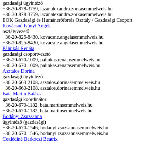
gazdasági ügyintéző
+36-30-878-3759,
lazar.alexandra.zorka
semmelweis.hu
+36-30-878-3759,
lazar.alexandra.zorka
semmelweis.hu
EOK Gazdasági és Humánerőforrás Osztály / Gazdasági Csoport
Kovácsné Iványi Angéla
osztályvezető
+36-20-825-8430,
kovacsne.angela
semmelweis.hu
+36-20-825-8430,
kovacsne.angela
semmelweis.hu
Pálinkás Renáta
gazdasági csoportvezető
+36-20-670-1009,
palinkas.renata
semmelweis.hu
+36-20-670-1009,
palinkas.renata
semmelweis.hu
Asztalos Dorina
gazdasági ügyintéző
+36-20-663-2108,
asztalos.dorina
semmelweis.hu
+36-20-663-2108,
asztalos.dorina
semmelweis.hu
Bata Martin Balázs
gazdasági koordinátor
+36-20-670-1182,
bata.martin
semmelweis.hu
+36-20-670-1182,
bata.martin
semmelweis.hu
Bodányi Zsuzsanna
ügyintéző (gazdasági)
+36-20-670-1546,
bodanyi.zsuzsanna
semmelweis.hu
+36-20-670-1546,
bodanyi.zsuzsanna
semmelweis.hu
Ceglédiné Barkóczi Beatrix