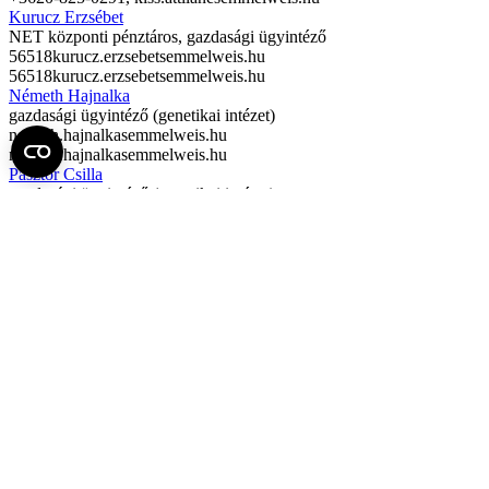
Kurucz Erzsébet
NET központi pénztáros, gazdasági ügyintéző
56518
kurucz.erzsebet
semmelweis.hu
56518
kurucz.erzsebet
semmelweis.hu
Németh Hajnalka
gazdasági ügyintéző (genetikai intézet)
nemeth.hajnalka
semmelweis.hu
nemeth.hajnalka
semmelweis.hu
Pásztor Csilla
gazdasági ügyintéző (genetikai intézet)
pasztor.csilla.vivien
semmelweis.hu
pasztor.csilla.vivien
semmelweis.hu
Pintér Erika
leltározó
szabo.erika
semmelweis.hu
szabo.erika
semmelweis.hu
Sallai Péter
pályázati szakértő
+36-70-886-9991,
sallai.peter
semmelweis.hu
+36-70-886-9991,
sallai.peter
semmelweis.hu
Szurdoki Júlia
felelős számadó, leltározó
56266
szurdoki.julia
semmelweis.hu
56266
szurdoki.julia
semmelweis.hu
Tomis Andrea