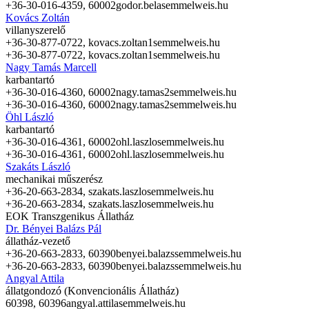
+36-30-016-4359, 60002
godor.bela
semmelweis.hu
Kovács Zoltán
villanyszerelő
+36-30-877-0722,
kovacs.zoltan1
semmelweis.hu
+36-30-877-0722,
kovacs.zoltan1
semmelweis.hu
Nagy Tamás Marcell
karbantartó
+36-30-016-4360, 60002
nagy.tamas2
semmelweis.hu
+36-30-016-4360, 60002
nagy.tamas2
semmelweis.hu
Öhl László
karbantartó
+36-30-016-4361, 60002
ohl.laszlo
semmelweis.hu
+36-30-016-4361, 60002
ohl.laszlo
semmelweis.hu
Szakáts László
mechanikai műszerész
+36-20-663-2834,
szakats.laszlo
semmelweis.hu
+36-20-663-2834,
szakats.laszlo
semmelweis.hu
EOK Transzgenikus Állatház
Dr. Bényei Balázs Pál
állatház-vezető
+36-20-663-2833, 60390
benyei.balazs
semmelweis.hu
+36-20-663-2833, 60390
benyei.balazs
semmelweis.hu
Angyal Attila
állatgondozó (Konvencionális Állatház)
60398, 60396
angyal.attila
semmelweis.hu