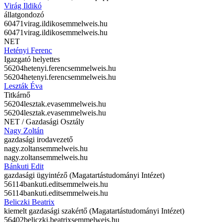
Virág Ildikó
állatgondozó
60471
virag.ildiko
semmelweis.hu
60471
virag.ildiko
semmelweis.hu
NET
Hetényi Ferenc
Igazgató helyettes
56204
hetenyi.ferenc
semmelweis.hu
56204
hetenyi.ferenc
semmelweis.hu
Leszták Éva
Titkárnő
56204
lesztak.eva
semmelweis.hu
56204
lesztak.eva
semmelweis.hu
NET / Gazdasági Osztály
Nagy Zoltán
gazdasági irodavezető
nagy.zoltan
semmelweis.hu
nagy.zoltan
semmelweis.hu
Bánkuti Edit
gazdasági ügyintéző (Magatartástudományi Intézet)
56114
bankuti.edit
semmelweis.hu
56114
bankuti.edit
semmelweis.hu
Beliczki Beatrix
kiemelt gazdasági szakértő (Magatartástudományi Intézet)
56402
beliczki.beatrix
semmelweis.hu