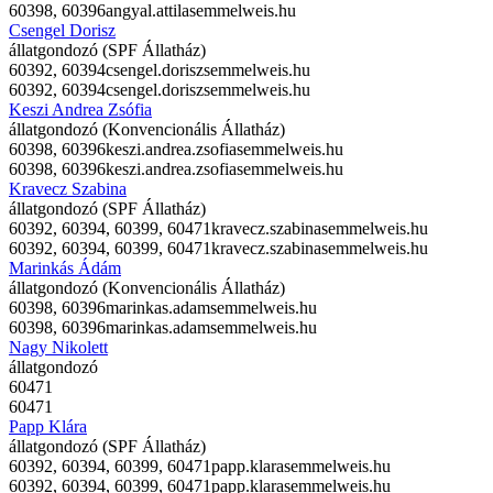
60398, 60396
angyal.attila
semmelweis.hu
Csengel Dorisz
állatgondozó (SPF Állatház)
60392, 60394
csengel.dorisz
semmelweis.hu
60392, 60394
csengel.dorisz
semmelweis.hu
Keszi Andrea Zsófia
állatgondozó (Konvencionális Állatház)
60398, 60396
keszi.andrea.zsofia
semmelweis.hu
60398, 60396
keszi.andrea.zsofia
semmelweis.hu
Kravecz Szabina
állatgondozó (SPF Állatház)
60392, 60394, 60399, 60471
kravecz.szabina
semmelweis.hu
60392, 60394, 60399, 60471
kravecz.szabina
semmelweis.hu
Marinkás Ádám
állatgondozó (Konvencionális Állatház)
60398, 60396
marinkas.adam
semmelweis.hu
60398, 60396
marinkas.adam
semmelweis.hu
Nagy Nikolett
állatgondozó
60471
60471
Papp Klára
állatgondozó (SPF Állatház)
60392, 60394, 60399, 60471
papp.klara
semmelweis.hu
60392, 60394, 60399, 60471
papp.klara
semmelweis.hu