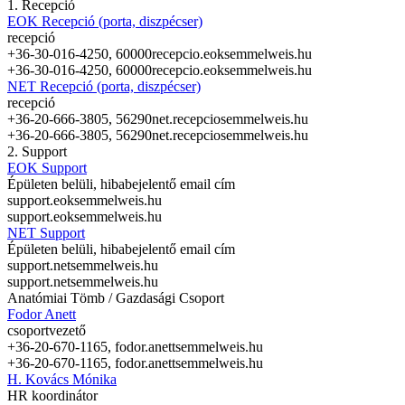
1. Recepció
EOK Recepció (porta, diszpécser)
recepció
+36-30-016-4250, 60000
recepcio.eok
semmelweis.hu
+36-30-016-4250, 60000
recepcio.eok
semmelweis.hu
NET Recepció (porta, diszpécser)
recepció
+36-20-666-3805, 56290
net.recepcio
semmelweis.hu
+36-20-666-3805, 56290
net.recepcio
semmelweis.hu
2. Support
EOK Support
Épületen belüli, hibabejelentő email cím
support.eok
semmelweis.hu
support.eok
semmelweis.hu
NET Support
Épületen belüli, hibabejelentő email cím
support.net
semmelweis.hu
support.net
semmelweis.hu
Anatómiai Tömb / Gazdasági Csoport
Fodor Anett
csoportvezető
+36-20-670-1165,
fodor.anett
semmelweis.hu
+36-20-670-1165,
fodor.anett
semmelweis.hu
H. Kovács Mónika
HR koordinátor