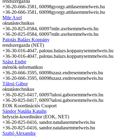
rendszergazda
+36-20-666-3581, 60098
gyorgy.attila
semmelweis.hu
+36-20-666-3581, 60098
gyorgy.attila
semmelweis.hu
Mile Axel
oktatástechnikus
+36-20-825-0584, 60097
mile.axel
semmelweis.hu
+36-20-825-0584, 60097
mile.axel
semmelweis.hu
Palotás Balázs Koppány
rendszergazda (NET)
+36-30-016-4047,
palotas.balazs.koppany
semmelweis.hu
+36-30-016-4047,
palotas.balazs.koppany
semmelweis.hu
Szász Endre
mérnök-informatikus
+36-20-666-3595, 60098
szasz.endre
semmelweis.hu
+36-20-666-3595, 60098
szasz.endre
semmelweis.hu
Tálosi Gábor
oktatástechnikus
+36-20-825-0417, 60097
talosi.gabor
semmelweis.hu
+36-20-825-0417, 60097
talosi.gabor
semmelweis.hu
EOK Koordinációs Csoport
Sándor Natália Katalin
helyszín-koordinátor (EOK, NET)
+36-20-825-0416,
sandor.natalia
semmelweis.hu
+36-20-825-0416,
sandor.natalia
semmelweis.hu
Szabó Alexandra