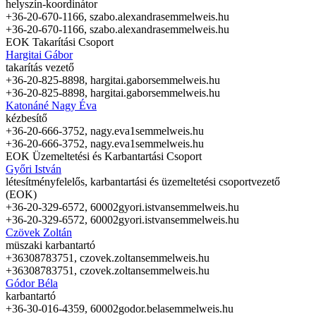
helyszín-koordinátor
+36-20-670-1166,
szabo.alexandra
semmelweis.hu
+36-20-670-1166,
szabo.alexandra
semmelweis.hu
EOK Takarítási Csoport
Hargitai Gábor
takarítás vezető
+36-20-825-8898,
hargitai.gabor
semmelweis.hu
+36-20-825-8898,
hargitai.gabor
semmelweis.hu
Katonáné Nagy Éva
kézbesítő
+36-20-666-3752,
nagy.eva1
semmelweis.hu
+36-20-666-3752,
nagy.eva1
semmelweis.hu
EOK Üzemeltetési és Karbantartási Csoport
Győri István
létesítményfelelős, karbantartási és üzemeltetési csoportvezető
(EOK)
+36-20-329-6572, 60002
gyori.istvan
semmelweis.hu
+36-20-329-6572, 60002
gyori.istvan
semmelweis.hu
Czövek Zoltán
müszaki karbantartó
+36308783751,
czovek.zoltan
semmelweis.hu
+36308783751,
czovek.zoltan
semmelweis.hu
Gódor Béla
karbantartó
+36-30-016-4359, 60002
godor.bela
semmelweis.hu