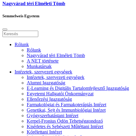
Nagyvárad téri Elméleti Tömb
Semmelweis Egyetem
Rólunk
Rólunk
Nagyvárad téri Elméleti Tömb
A NET története
Munkatársak
Intézetek, szervezeti egységek
Intézetek, szervezeti egységek
Alumni Igazgatóság
E-Learning és Digitális Tartalomfejlesztő Igazgatóság
Egyetemi Hallgatói Önkormányzat
Ellenőrzési Igazgatóság
Farmakológiai és Farmakoterápiás Intézet
Genetikai, Sejt és Immunbiológiai Intézet
Gyógyszerhatástani Intézet
Kerpel-Fronius Ödön Tehetséggondozó
Kisérletes és Sebészeti Műtéttani Intézet
Kórélettani Intézet