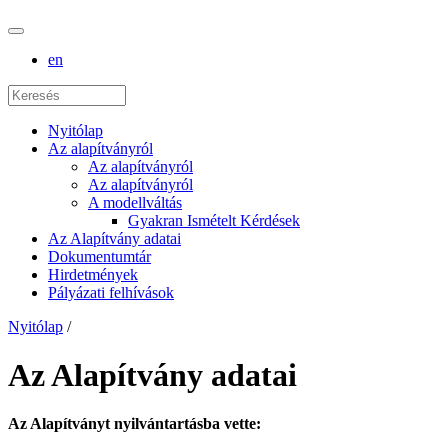
en
Nyitólap
Az alapítványról
Az alapítványról
Az alapítványról
A modellváltás
Gyakran Ismételt Kérdések
Az Alapítvány adatai
Dokumentumtár
Hirdetmények
Pályázati felhívások
Nyitólap
/
Az Alapítvány adatai
Az Alapítványt nyilvántartásba vette: