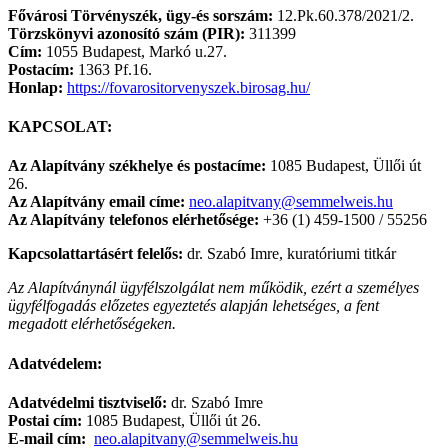
Fővárosi Törvényszék, ügy-és sorszám:
12.Pk.60.378/2021/2.
Törzskönyvi azonosító szám (PIR):
311399
Cím:
1055 Budapest, Markó u.27.
Postacím:
1363 Pf.16.
Honlap:
https://fovarositorvenyszek.birosag.hu/
KAPCSOLAT:
Az Alapítvány székhelye és postacíme:
1085 Budapest, Üllői út
26.
Az Alapítvány email címe:
neo.alapitvany@semmelweis.hu
Az Alapítvány telefonos elérhetősége:
+36 (1) 459-1500 / 55256
Kapcsolattartásért felelős:
dr. Szabó Imre, kuratóriumi titkár
Az Alapítványnál ügyfélszolgálat nem működik, ezért a személyes
ügyfélfogadás előzetes egyeztetés alapján lehetséges, a fent
megadott elérhetőségeken.
Adatvédelem:
Adatvédelmi tisztviselő:
dr. Szabó Imre
Postai cím
:
1085 Budapest, Üllői út 26.
E-mail cím:
neo.alapitvany@semmelweis.hu