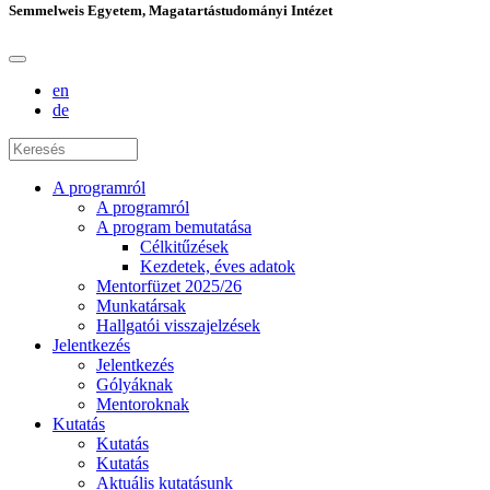
Semmelweis Egyetem, Magatartástudományi Intézet
en
de
A programról
A programról
A program bemutatása
Célkitűzések
Kezdetek, éves adatok
Mentorfüzet 2025/26
Munkatársak
Hallgatói visszajelzések
Jelentkezés
Jelentkezés
Gólyáknak
Mentoroknak
Kutatás
Kutatás
Kutatás
Aktuális kutatásunk