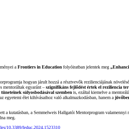
edményei a
Frontiers in Education
folyóiratban jelentek meg
„Enhancin
rogramja hogyan járult hozzá a résztvevők rezilienciájának növeléséh
és mentoráltak egyaránt –
szignifikáns fejlődést értek el reziliencia te
ió tüneteinek súlyosbodásával szemben
is, ezáltal kiemelve a mentorál
az egyetemi élet kihívásaihoz való alkalmazkodásban, hanem a
jövőbe
t vett a kutatásban, a Semmelweis Hallgatói Mentorprogram valamennyi
olna meg.
ticles/10.3389/feduc.2024.1523310