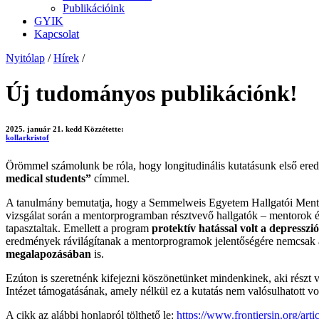
Publikációink
GYIK
Kapcsolat
Nyitólap
/
Hírek
/
Új tudományos publikációnk!
2025. január 21. kedd
Közzétette:
kollarkristof
Örömmel számolunk be róla, hogy longitudinális kutatásunk első er
medical students”
címmel.
A tanulmány bemutatja, hogy a Semmelweis Egyetem Hallgatói Mentorp
vizsgálat során a mentorprogramban résztvevő hallgatók – mentorok 
tapasztaltak. Emellett a program
protektív hatással volt a depressz
eredmények rávilágítanak a mentorprogramok jelentőségére nemcsak 
megalapozásában
is.
Ezúton is szeretnénk kifejezni köszönetünket mindenkinek, aki rész
Intézet támogatásának, amely nélkül ez a kutatás nem valósulhatott v
A cikk az alábbi honlapról tölthető le:
https://www.frontiersin.org/ar