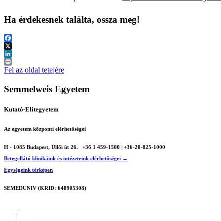
Ha érdekesnek találta, ossza meg!
Facebook
X
LinkedIn
Print
Fel az oldal tetejére
Semmelweis Egyetem
Kutató-Elitegyetem
Az egyetem központi elérhetőségei
H - 1085 Budapest, Üllői út 26.
+36 1 459-1500 | +36-20-825-1000
Betegellátó klinikáink és intézeteink elérhetőségei →
Egységeink térképen
SEMEDUNIV (KRID: 648905308)