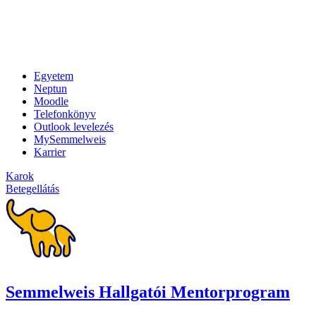
Egyetem
Neptun
Moodle
Telefonkönyv
Outlook levelezés
MySemmelweis
Karrier
Karok
Betegellátás
Semmelweis Hallgatói Mentorprogram