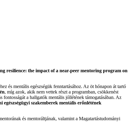
g resilience: the impact of a near-peer mentoring program on
ez és mentális egészségük fenntartásához. Az öt hónapon át tartó
rén
, míg azok, akik nem vettek részt a programban, csökkenést
ás fontosságát a hallgatók mentális jóllétének támogatásában. Az
ni egészségügyi szakemberek mentális erőnlétének
 mentorának és mentoráltjának, valamint a Magatartástudományi