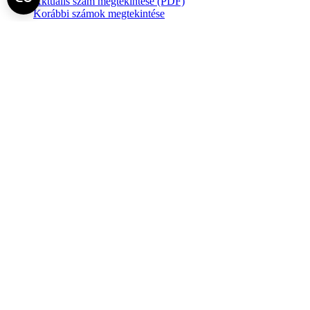
Aktuális szám megtekintése (PDF)
Korábbi számok megtekintése
Semmelweis Egyetem
Alumni
AVIR
Családbarát Egyetem Program
Deutschsprachiges Studium
E-learning (Moodle)
E-tárhely
English Language Program
Esélyegyenlőség és Etikai Kódex
Eseménynaptár
HÖK
Karrier
Kedvezmények
Könyvtár
Körlevelek, utasítások
Közbeszerzések
Közérdekű adatok
Minőségpolitika
MySemmelweis
Nemzetközi Mobilitás
Neptun
Online Outlook levelezés
Pályázatok, ösztöndíjak, felhívások