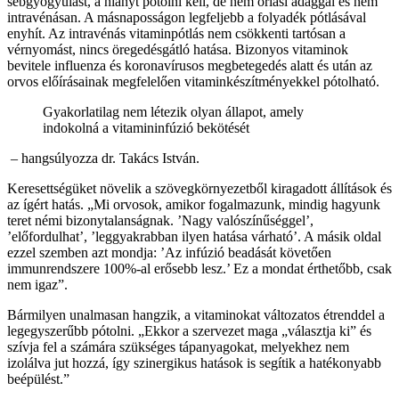
sebgyógyulást, a hiányt pótolni kell, de nem óriási adaggal és nem
intravénásan. A másnaposságon legfeljebb a folyadék pótlásával
enyhít. Az intravénás vitaminpótlás nem csökkenti tartósan a
vérnyomást, nincs öregedésgátló hatása. Bizonyos vitaminok
bevitele influenza és koronavírusos megbetegedés alatt és után az
orvos előírásainak megfelelően vitaminkészítményekkel pótolható.
Gyakorlatilag nem létezik olyan állapot, amely
indokolná a vitamininfúzió bekötését
– hangsúlyozza dr. Takács István.
Keresettségüket növelik a szövegkörnyezetből kiragadott állítások és
az ígért hatás. „Mi orvosok, amikor fogalmazunk, mindig hagyunk
teret némi bizonytalanságnak. ’Nagy valószínűséggel’,
’előfordulhat’, ’leggyakrabban ilyen hatása várható’. A másik oldal
ezzel szemben azt mondja: ’Az infúzió beadását követően
immunrendszere 100%-al erősebb lesz.’ Ez a mondat érthetőbb, csak
nem igaz”.
Bármilyen unalmasan hangzik, a vitaminokat változatos étrenddel a
legegyszerűbb pótolni. „Ekkor a szervezet maga „választja ki” és
szívja fel a számára szükséges tápanyagokat, melyekhez nem
izolálva jut hozzá, így szinergikus hatások is segítik a hatékonyabb
beépülést.”