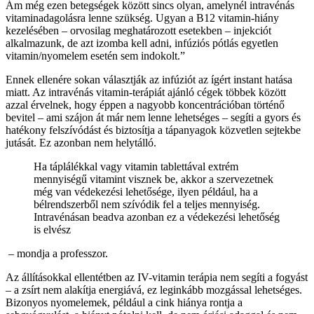
Ám még ezen betegségek között sincs olyan, amelynél intravénás
vitaminadagolásra lenne szükség. Ugyan a B12 vitamin-hiány
kezelésében – orvosilag meghatározott esetekben – injekciót
alkalmazunk, de azt izomba kell adni, infúziós pótlás egyetlen
vitamin/nyomelem esetén sem indokolt.”
Ennek ellenére sokan választják az infúziót az ígért instant hatása
miatt. Az intravénás vitamin-terápiát ajánló cégek többek között
azzal érvelnek, hogy éppen a nagyobb koncentrációban történő
bevitel – ami szájon át már nem lenne lehetséges – segíti a gyors és
hatékony felszívódást és biztosítja a tápanyagok közvetlen sejtekbe
jutását. Ez azonban nem helytálló.
Ha táplálékkal vagy vitamin tablettával extrém
mennyiségű vitamint visznek be, akkor a szervezetnek
még van védekezési lehetősége, ilyen például, ha a
bélrendszerből nem szívódik fel a teljes mennyiség.
Intravénásan beadva azonban ez a védekezési lehetőség
is elvész
– mondja a professzor.
Az állításokkal ellentétben az IV-vitamin terápia nem segíti a fogyást
– a zsírt nem alakítja energiává, ez leginkább mozgással lehetséges.
Bizonyos nyomelemek, például a cink hiánya rontja a