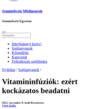
Semmelweis Médiasarok
Semmelweis Egyetem
Interjúalanyt keres?
Sajtóanyagok
Képgaléria
Kapcsolat
Feliratkozás sajtólistára
Nyitólap
/
Sajtóanyagok
/
Vitamininfúziók: ezért
kockázatos beadatni
2022. november 8. kedd
Közzétette:
Végh Zsófia