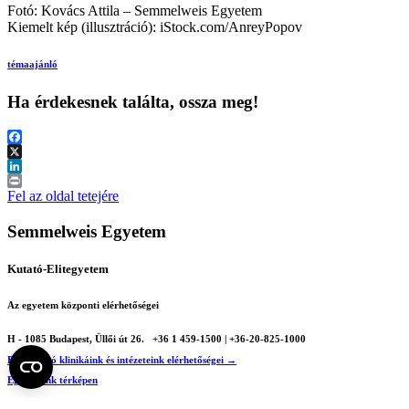
Fotó: Kovács Attila – Semmelweis Egyetem
Kiemelt kép (illusztráció): iStock.com/AnreyPopov
témaajánló
Ha érdekesnek találta, ossza meg!
Facebook
X
LinkedIn
Print
Fel az oldal tetejére
Semmelweis Egyetem
Kutató-Elitegyetem
Az egyetem központi elérhetőségei
H - 1085 Budapest, Üllői út 26.
+36 1 459-1500 | +36-20-825-1000
Betegellátó klinikáink és intézeteink elérhetőségei →
Egységeink térképen