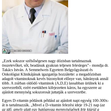
„Ezek sokszor szélsőségesen nagy dózisban tartalmaznak
összetevőket, sőt, beadásuk gyakran teljesen felesleges”– mondja dr.
Takács István. A Semmelweis Egyetem Belgyógyászati és
Onkológiai Klinikájának igazgatója hozzátette: a megadózisban
adagolt vitaminoknak kevés bizonyított előnye van, hátrányuk annál
több. A zsírban oldódó vitaminok (A,D,E) lassabban ürülnek ki a
szervezetből, ezért esetükben kifejezetten káros, ha egyszerre az
ajánlott mennyiség sokszorosát juttatják a szervezetbe.
Egyes D-vitamin pótlások például az ajánlott napi egység 100-300x-
át is tartalmazzák. „Mivel a D-vitamin felezési ideje 19-21 nap (
az
az idő, amely alatt egy hatóanyag mennyiségének fele kiürül a