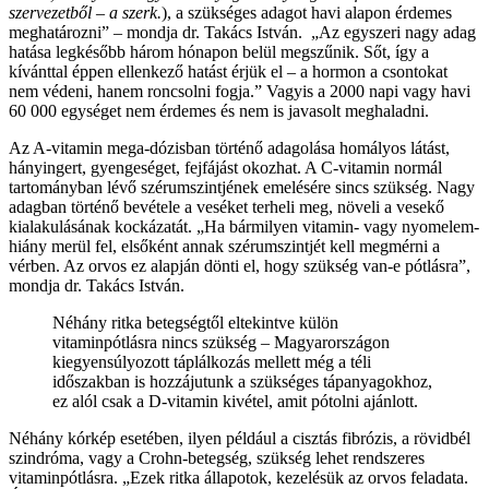
szervezetből – a szerk.
), a szükséges adagot havi alapon érdemes
meghatározni” – mondja dr. Takács István. „Az egyszeri nagy adag
hatása legkésőbb három hónapon belül megszűnik. Sőt, így a
kívánttal éppen ellenkező hatást érjük el – a hormon a csontokat
nem védeni, hanem roncsolni fogja.” Vagyis a 2000 napi vagy havi
60 000 egységet nem érdemes és nem is javasolt meghaladni.
Az A-vitamin mega-dózisban történő adagolása homályos látást,
hányingert, gyengeséget, fejfájást okozhat. A C-vitamin normál
tartományban lévő szérumszintjének emelésére sincs szükség. Nagy
adagban történő bevétele a veséket terheli meg, növeli a vesekő
kialakulásának kockázatát. „Ha bármilyen vitamin- vagy nyomelem-
hiány merül fel, elsőként annak szérumszintjét kell megmérni a
vérben. Az orvos ez alapján dönti el, hogy szükség van-e pótlásra”,
mondja dr. Takács István.
Néhány ritka betegségtől eltekintve külön
vitaminpótlásra nincs szükség – Magyarországon
kiegyensúlyozott táplálkozás mellett még a téli
időszakban is hozzájutunk a szükséges tápanyagokhoz,
ez alól csak a D-vitamin kivétel, amit pótolni ajánlott.
Néhány kórkép esetében, ilyen például a cisztás fibrózis, a rövidbél
szindróma, vagy a Crohn-betegség, szükség lehet rendszeres
vitaminpótlásra. „Ezek ritka állapotok, kezelésük az orvos feladata.