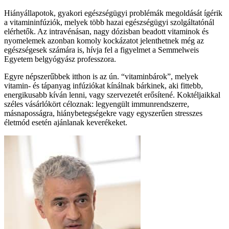
Hiányállapotok, gyakori egészségügyi problémák megoldását ígérik
a vitamininfúziók, melyek több hazai egészségügyi szolgáltatónál
elérhetők. Az intravénásan, nagy dózisban beadott vitaminok és
nyomelemek azonban komoly kockázatot jelenthetnek még az
egészségesek számára is, hívja fel a figyelmet a Semmelweis
Egyetem belgyógyász professzora.
Egyre népszerűbbek itthon is az ún. “vitaminbárok”, melyek
vitamin- és tápanyag infúziókat kínálnak bárkinek, aki fittebb,
energikusabb kíván lenni, vagy szervezetét erősítené. Koktéljaikkal
széles vásárlókört céloznak: legyengült immunrendszerre,
másnaposságra, hiánybetegségekre vagy egyszerűen stresszes
életmód esetén ajánlanak keverékeket.