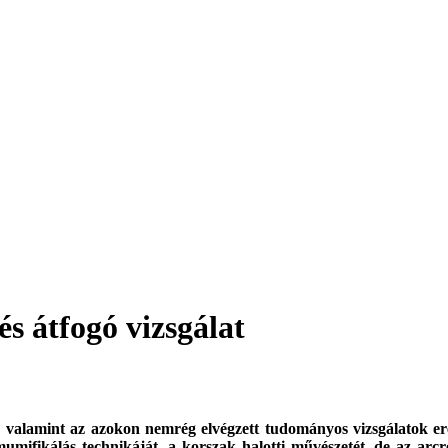
s átfogó vizsgálat
lamint az azokon nemrég elvégzett tudományos vizsgálatok eredmé
a mumifikálás technikáját, a korszak halotti művészetét, de az ar