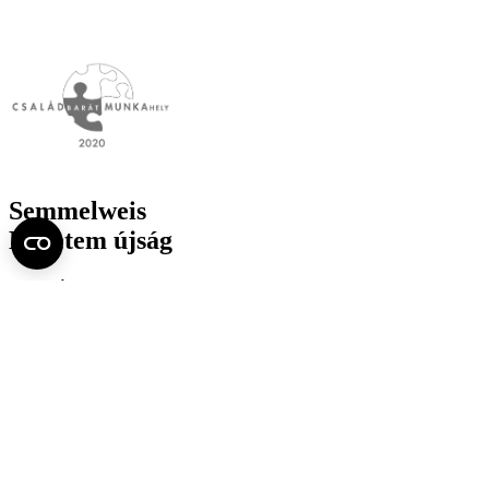
Semmelweis
Egyetem újság
július
Aktuális szám megtekintése (PDF)
Korábbi számok megtekintése
Semmelweis Egyetem
Alumni
AVIR
Családbarát Egyetem Program
Deutschsprachiges Studium
E-learning (Moodle)
E-tárhely