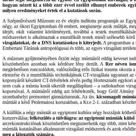
hogyan nézett ki a több ezer évvel ezelőtt elhunyt emberek eg
milyen eredményeket értek el a kutatások során.
A Szépművészeti Múzeum ez év elején indította programját az Egy
négy, az ókori Egyiptomban élt embert, megismerje azok múltját, megh
idejét, okát valamint körülményeit, továbbá a testek mumifikálás
módszereket is alkalmaztak a mumifikált testek minél szélesebb kör
vizsgálatokat, de a DNS kutatásokra is kiterjedt.
A programban a S
Embertani Tárának antropológusai és több, az egyes vizsgálati területe
A múzeum gyűjteményében őrzött négy múmiáról eddig keveset tudtak
köszönhetően azonban sok kérdésre fény derült. A
Rer néven ism
meglehetősen roncsolódott, valószínűleg erős fizikai trauma okozta a
elemzése és a mumifikálás technikájának CT-vizsgálata ugyanazt az
koponyáról készített CT-felvételek révén pedig Hortesznaht egykori ar
nem csak a múmia korát sikerült megállapítani – a radiokarbon vizsg
koporsóval. A múmiáról eddig azt feltételezték, hogy Gróf Almásy
szombathelyi premontrei gimnáziumnak. Az ún.
kicsomagolt múmi
múmiát a késő Ptolemaiosz korszakban, a Kr.e 2-1. században készítetté
A kiállítás a négy múmiát az egyiptomi kultúra négy hozzájuk köthet
konzerválása;
felkészülés a túlvilágra: az egyiptomi múmiák külső 
arcrekonstrukciónak köszönhetően megismerhetik egy több, mint kétez
múmiák kutatásában alkalmazott vizsgálati módszerek és azok elsődl
meg a látogatók számára.