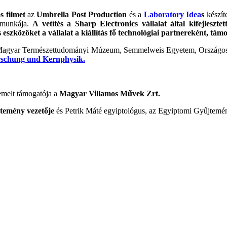
s filmet
az
Umbrella Post Production
és a
Laboratory Idea
s
készít
 munkája.
A vetítés a Sharp Electronics vállalat által kifejleszt
eszközöket a vállalat a kiállítás fő technológiai partnereként, tá
gyar Természettudományi Múzeum, Semmelweis Egyetem, Országos Kör
rschung und Kernphysik.
melt támogatója a
Magyar Villamos Művek Zrt.
jtemény vezetője
és Petrik Máté egyiptológus, az Egyiptomi Gyűjtemé