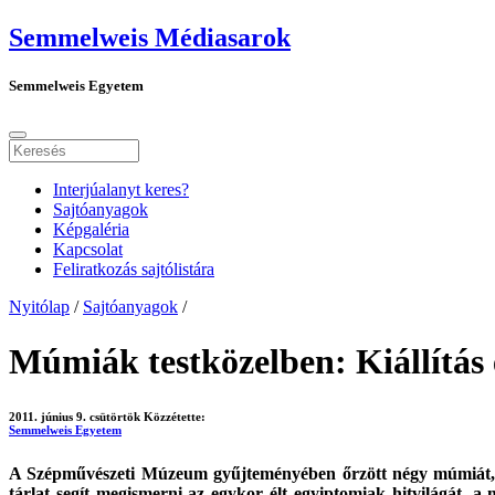
Semmelweis Médiasarok
Semmelweis Egyetem
Interjúalanyt keres?
Sajtóanyagok
Képgaléria
Kapcsolat
Feliratkozás sajtólistára
Nyitólap
/
Sajtóanyagok
/
Múmiák testközelben: Kiállítás é
2011. június 9. csütörtök
Közzétette:
Semmelweis Egyetem
A Szépművészeti Múzeum gyűjteményében őrzött négy múmiát, va
tárlat segít megismerni az egykor élt egyiptomiak hitvilágát, 