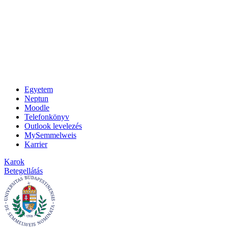
Egyetem
Neptun
Moodle
Telefonkönyv
Outlook levelezés
MySemmelweis
Karrier
Karok
Betegellátás