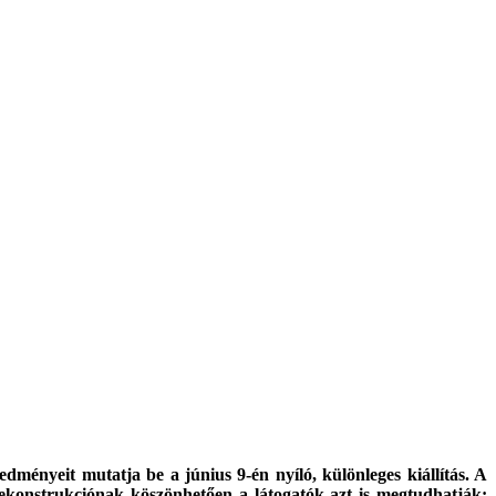
nyeit mutatja be a június 9-én nyíló, különleges kiállítás. A
crekonstrukciónak köszönhetően a látogatók azt is megtudhatják: