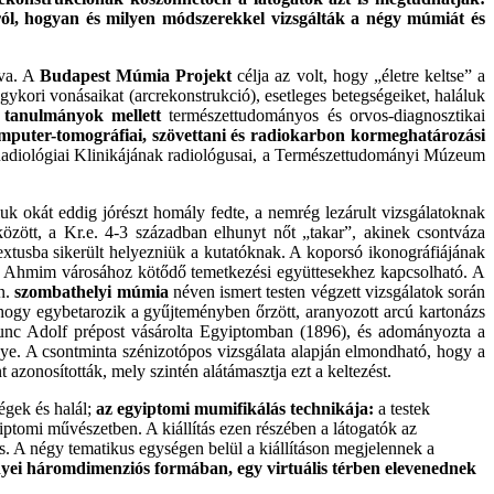
ról, hogyan és milyen módszerekkel vizsgálták a négy múmiát és
zva. A
Budapest Múmia Projekt
célja az volt, hogy „életre keltse” a
ykori vonásaikat (arcrekonstrukció), esetleges betegségeiket, haláluk
i tanulmányok mellett
természettudományos és orvos-diagnosztikai
mputer-tomográfiai, szövettani és radiokarbon kormeghatározási
iológiai Klinikájának radiológusai, a Természettudományi Múzeum
 okát eddig jórészt homály fedte, a nemrég lezárult vizsgálatoknak
özött, a Kr.e. 4-3 században elhunyt nőt „takar”, akinek csontváza
textusba sikerült helyezniük a kutatóknak. A koporsó ikonográfiájának
i, Ahmim városához kötődő temetkezési együttesekhez kapcsolható. A
ún.
szombathelyi múmia
néven ismert testen végzett vizsgálatok során
 hogy egybetarozik a gyűjteményben őrzött, aranyozott arcú kartonázs
Kunc Adolf prépost vásárolta Egyiptomban (1896), és adományozta a
ye. A csontminta szénizotópos vizsgálata alapján elmondható, hogy a
azonosították, mely szintén alátámasztja ezt a keltezést.
égek és halál;
az egyiptomi mumifikálás technikája:
a testek
ptomi művészetben. A kiállítás ezen részében a látogatók az
is. A négy tematikus egységen belül a kiállításon megjelennek a
nyei háromdimenziós formában, egy virtuális térben elevenednek