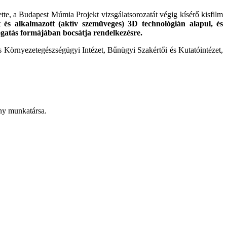
ette, a Budapest Múmia Projekt vizsgálatsorozatát végig kísérő kisfilm
ett és alkalmazott (aktív szemüveges) 3D technológián alapul, és
mogatás formájában bocsátja rendelkezésre.
nyezetegészségügyi Intézet, Bűnügyi Szakértői és Kutatóintézet,
ny munkatársa.