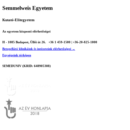
Semmelweis Egyetem
Kutató-Elitegyetem
Az egyetem központi elérhetőségei
H - 1085 Budapest, Üllői út 26.
+36 1 459-1500 | +36-20-825-1000
Betegellátó klinikáink és intézeteink elérhetőségei →
Egységeink térképen
SEMEDUNIV (KRID: 648905308)