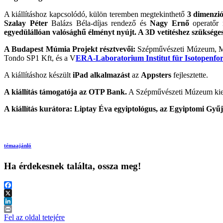
A kiállításhoz kapcsolódó, külön teremben megtekinthető
3 dimenzió
Szalay Péter
Balázs Béla-díjas rendező és
Nagy
Ernő
operatőr
egyedülállóan valósághű élményt nyújt. A 3D vetítéshez szükséges 
A Budapest Múmia Projekt résztvevői:
Szépművészeti Múzeum, Ma
Tondo SP1 Kft, és a V
ERA-Laboratorium Institut für Isotopenfo
A kiállításhoz készült
iPad alkalmazást
az
Appsters
fejlesztette.
A kiállítás támogatója az OTP Bank.
A Szépművészeti Múzeum kie
A kiállítás kurátora: Liptay Éva egyiptológus, az Egyiptomi Gyű
témaajánló
Ha érdekesnek találta, ossza meg!
Facebook
X
LinkedIn
Print
Fel az oldal tetejére