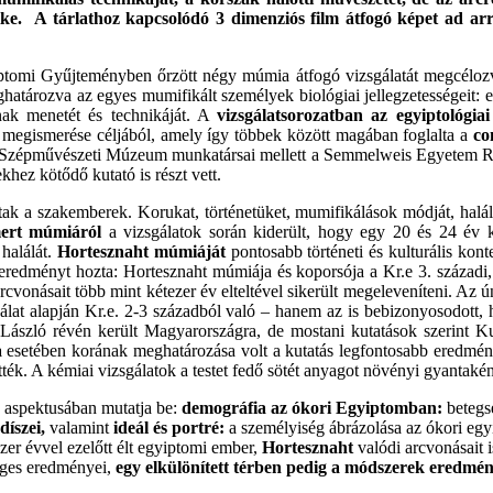
yike. A tárlathoz kapcsolódó 3 dimenziós film átfogó képet ad ar
iptomi Gyűjteményben őrzött négy múmia átfogó vizsgálatát megcélo
atározva az egyes mumifikált személyek biológiai jellegzetességeit: eg
ának menetét és technikáját. A
vizsgálatsorozatban az egyiptológia
ű megismerése céljából, amely így többek között magában foglalta a
co
zépművészeti Múzeum munkatársai mellett a Semmelweis Egyetem Rad
khez kötődő kutató is részt vett.
 a szakemberek. Korukat, történetüket, mumifikálások módját, haláluk
ert múmiáról
a vizsgálatok során kiderült, hogy egy 20 és 24 év k
 halálát.
Hortesznaht múmiáját
pontosabb történeti és kulturális kon
 eredményt hozta: Hortesznaht múmiája és koporsója a Kr.e 3. század
cvonásait több mint kétezer év elteltével sikerült megeleveníteni. Az 
álat alapján Kr.e. 2-3 századból való – hanem az is bebizonyosodott,
 László révén került Magyarországra, de mostani kutatások szerint 
a
esetében korának meghatározása volt a kutatás legfontosabb eredmén
k. A kémiai vizsgálatok a testet fedő sötét anyagot növényi gyantaként 
ő aspektusában mutatja be:
demográfia az ókori Egyiptomban:
betegs
díszei,
valamint
ideál és portré:
a személyiség ábrázolása az ókori egyi
er évvel ezelőtt élt egyiptomi ember,
Hortesznaht
valódi arcvonásait 
eges eredményei,
egy elkülönített térben pedig a módszerek eredmé