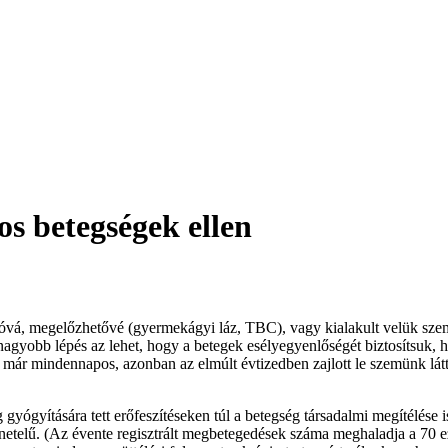
s betegségek ellen
óvá, megelőzhetővé (gyermekágyi láz, TBC), vagy kialakult velük szemb
nagyobb lépés az lehet, hogy a betegek esélyegyenlőségét biztosítsuk,
 már mindennapos, azonban az elmúlt évtizedben zajlott le szemünk látt
yógyítására tett erőfeszítéseken túl a betegség társadalmi megítélése 
enetelű. (Az évente regisztrált megbetegedések száma meghaladja a 70