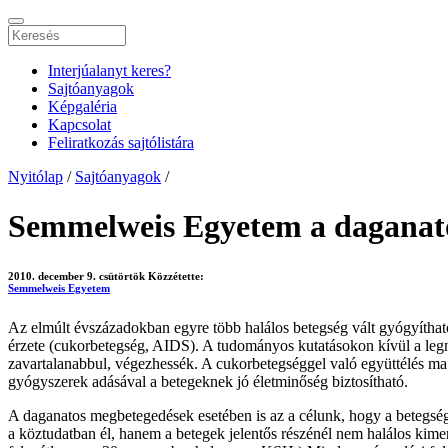
Interjúalanyt keres?
Sajtóanyagok
Képgaléria
Kapcsolat
Feliratkozás sajtólistára
Nyitólap
/
Sajtóanyagok
/
Semmelweis Egyetem a daganato
2010. december 9. csütörtök
Közzétette:
Semmelweis Egyetem
Az elmúlt évszázadokban egyre több halálos betegség vált gyógyíthat
érzete (cukorbetegség, AIDS). A tudományos kutatásokon kívül a leg
zavartalanabbul, végezhessék. A cukorbetegséggel való együttélés ma
gyógyszerek adásával a betegeknek jó életminőség biztosítható.
A daganatos megbetegedések esetében is az a célunk, hogy a betegség g
a köztudatban él, hanem a betegek jelentős részénél nem halálos kim