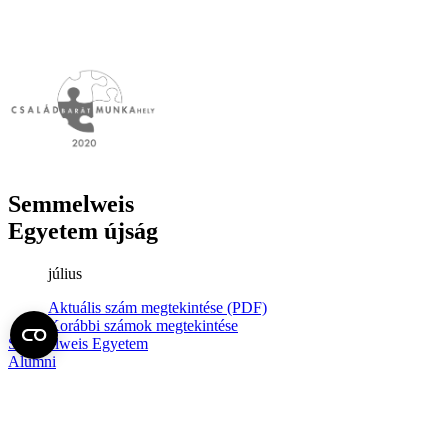
Semmelweis
Egyetem újság
július
Aktuális szám megtekintése (PDF)
Korábbi számok megtekintése
Semmelweis Egyetem
Alumni
AVIR
Családbarát Egyetem Program
Deutschsprachiges Studium
E-learning (Moodle)