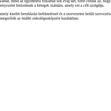
amat, mind az együttélési folyamat sok évig tart, ezért célunk az, ho
örnyezetet biztosítunk a betegek számára, amely ezt a célt szolgálja.
y kisebb beruházási befektetéssel és a szervezeten belüli szervezési 
 megerősíti az önálló onkológusképzést hazánkban.