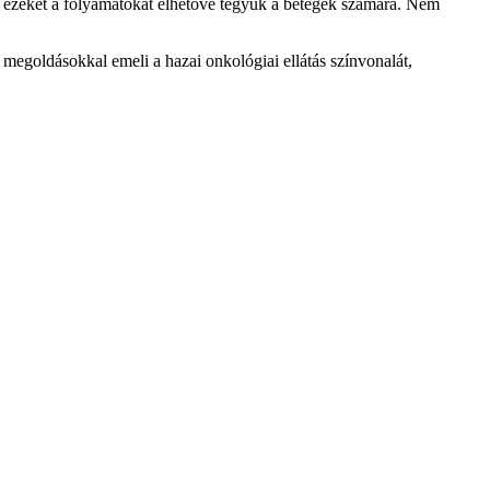
gy ezeket a folyamatokat élhetővé tegyük a betegek számára. Nem
megoldásokkal emeli a hazai onkológiai ellátás színvonalát,