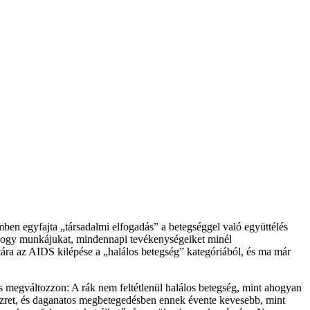
en egyfajta „társadalmi elfogadás” a betegséggel való együttélés
 hogy munkájukat, mindennapi tevékenységeiket minél
ára az AIDS kilépése a „halálos betegség” kategóriából, és ma már
is megváltozzon: A rák nem feltétlenül halálos betegség, mint ahogyan
 ezret, és daganatos megbetegedésben ennek évente kevesebb, mint