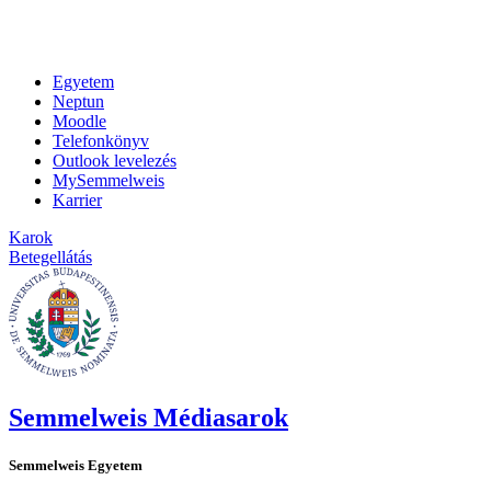
Egyetem
Neptun
Moodle
Telefonkönyv
Outlook levelezés
MySemmelweis
Karrier
Karok
Betegellátás
Semmelweis Médiasarok
Semmelweis Egyetem