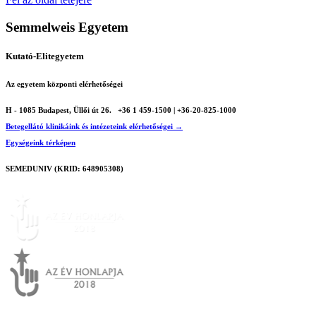
Semmelweis Egyetem
Kutató-Elitegyetem
Az egyetem központi elérhetőségei
H - 1085 Budapest, Üllői út 26.
+36 1 459-1500 | +36-20-825-1000
Betegellátó klinikáink és intézeteink elérhetőségei →
Egységeink térképen
SEMEDUNIV (KRID: 648905308)