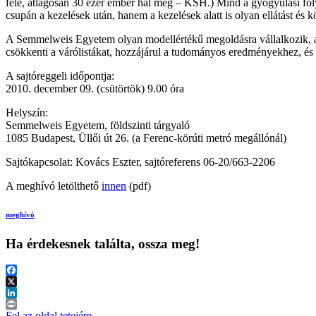
fele, átlagosan 30 ezer ember hal meg – KSH.) Mind a gyógyulási foly
csupán a kezelések után, hanem a kezelések alatt is olyan ellátást és k
A Semmelweis Egyetem olyan modellértékű megoldásra vállalkozik, amel
csökkenti a várólistákat, hozzájárul a tudományos eredményekhez, és
A sajtóreggeli időpontja:
2010. december 09. (csütörtök) 9.00 óra
Helyszín:
Semmelweis Egyetem, földszinti tárgyaló
1085 Budapest, Üllői út 26. (a Ferenc-körúti metró megállónál)
Sajtókapcsolat: Kovács Eszter, sajtóreferens 06-20/663-2206
A meghívó letölthető
innen
(pdf)
meghívó
Ha érdekesnek találta, ossza meg!
Facebook
X
LinkedIn
Print
Fel az oldal tetejére