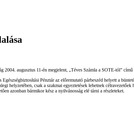
lalása
ág 2004. augusztus 11-én megjelent, „Téves Számla a SOTE-tól” című í
gészségbiztosítási Pénztár az előremutató párbeszéd helyett a büntető
i helyzetében, csak a szakmai egyeztetések lehetnek célravezetőek ha
etően azonban bármikor kész a nyilvánosság elé tárni a részleteket.