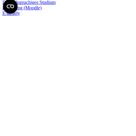
Deutschsprachiges Studium
E-learning (Moodle)
E-tárhely
English Language Program
Esélyegyenlőség és Etikai Kódex
Eseménynaptár
HÖK
Karrier
Kedvezmények
Könyvtár
Körlevelek, utasítások
Közbeszerzések
Közérdekű adatok
Minőségpolitika
MySemmelweis
Nemzetközi Mobilitás
Neptun
Online Outlook levelezés
Pályázatok, ösztöndíjak, felhívások
Sajtókapcsolat (Médiasarok)
SeKa
Semmelweis Scholar
Szabályzattár
Telefonkönyv
Térkép