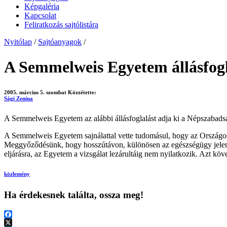
Képgaléria
Kapcsolat
Feliratkozás sajtólistára
Nyitólap
/
Sajtóanyagok
/
A Semmelweis Egyetem állásfog
2005. március 5. szombat
Közzétette:
Sági Zenina
A Semmelweis Egyetem az alábbi állásfoglalást adja ki a Népszabads
A Semmelweis Egyetem sajnálattal vette tudomásul, hogy az Országos E
Meggyőződésünk, hogy hosszútávon, különösen az egészségügy jelenleg
eljárásra, az Egyetem a vizsgálat lezárultáig nem nyilatkozik. Azt köv
közlemény
Ha érdekesnek találta, ossza meg!
Facebook