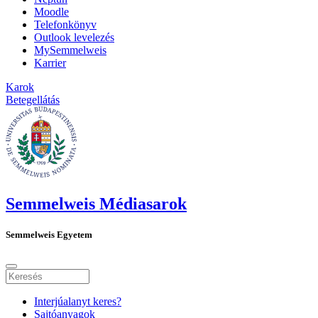
Moodle
Telefonkönyv
Outlook levelezés
MySemmelweis
Karrier
Karok
Betegellátás
Semmelweis Médiasarok
Semmelweis Egyetem
Interjúalanyt keres?
Sajtóanyagok