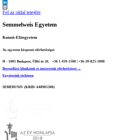
X
LinkedIn
Print
Fel az oldal tetejére
Semmelweis Egyetem
Kutató-Elitegyetem
Az egyetem központi elérhetőségei
H - 1085 Budapest, Üllői út 26.
+36 1 459-1500 | +36-20-825-1000
Betegellátó klinikáink és intézeteink elérhetőségei →
Egységeink térképen
SEMEDUNIV (KRID: 648905308)