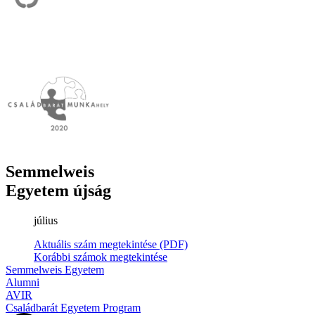
Semmelweis
Egyetem újság
július
Aktuális szám megtekintése (PDF)
Korábbi számok megtekintése
Semmelweis Egyetem
Alumni
AVIR
Családbarát Egyetem Program