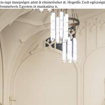
s-napi ünnepségen adott át elismeréseket dr. Hegedűs Zsolt egészségügy
 a Semmelweis Egyetem öt munkatársa is.