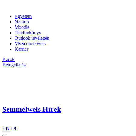
Egyetem
Neptun
Moodle
Telefonkönyv
Outlook levelezés
MySemmelweis
Karrier
Karok
Betegellátás
Semmelweis Hírek
hu
EN
DE