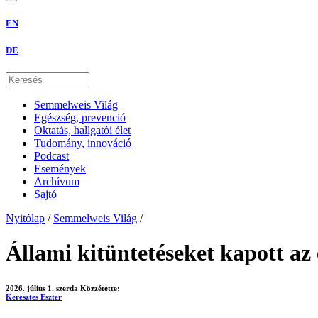
EN
DE
Semmelweis Világ
Egészség, prevenció
Oktatás, hallgatói élet
Tudomány, innováció
Podcast
Események
Archívum
Sajtó
Nyitólap
/
Semmelweis Világ
/
Állami kitüntetéseket kapott 
2026. július 1. szerda
Közzétette:
Keresztes Eszter