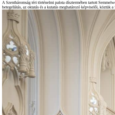
A Szentháromság téri történelmi palota dísztermében tartott Semmelwei
betegellátás, az oktatás és a kutatás meghatározó képviselői, köztük