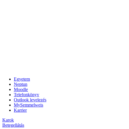
Egyetem
Neptun
Moodle
Telefonkönyv
Outlook levelezés
MySemmelweis
Karrier
Karok
Betegellátás