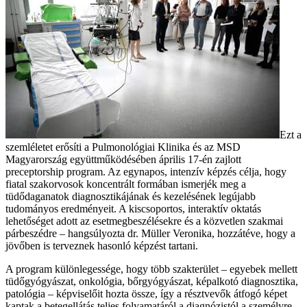
Ezt a
szemléletet erősíti a Pulmonológiai Klinika és az MSD
Magyarország együttműködésében április 17-én zajlott
preceptorship program. Az egynapos, intenzív képzés célja, hogy
fiatal szakorvosok koncentrált formában ismerjék meg a
tüdődaganatok diagnosztikájának és kezelésének legújabb
tudományos eredményeit. A kiscsoportos, interaktív oktatás
lehetőséget adott az esetmegbeszélésekre és a közvetlen szakmai
párbeszédre – hangsúlyozta dr. Müller Veronika, hozzátéve, hogy a
jövőben is terveznek hasonló képzést tartani.
A program különlegessége, hogy több szakterület – egyebek mellett
tüdőgyógyászat, onkológia, bőrgyógyászat, képalkotó diagnosztika,
patológia – képviselőit hozta össze, így a résztvevők átfogó képet
kaptak a betegellátás teljes folyamatáról a diagnózistól a személyre