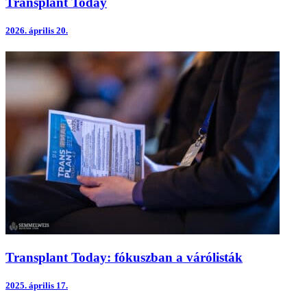
Transplant Today
2026.
április 20.
Transplant Today: fókuszban a várólisták
2025.
április 17.