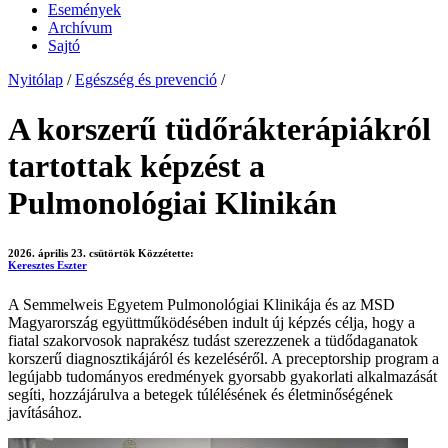
Események
Archívum
Sajtó
Nyitólap
/
Egészség és prevenció
/
A korszerű tüdőrákterápiákról
tartottak képzést a
Pulmonológiai Klinikán
2026. április 23. csütörtök
Közzétette:
Keresztes Eszter
A Semmelweis Egyetem Pulmonológiai Klinikája és az MSD
Magyarország együttműködésében indult új képzés célja, hogy a
fiatal szakorvosok naprakész tudást szerezzenek a tüdődaganatok
korszerű diagnosztikájáról és kezeléséről. A preceptorship program a
legújabb tudományos eredmények gyorsabb gyakorlati alkalmazását
segíti, hozzájárulva a betegek túlélésének és életminőségének
javításához.