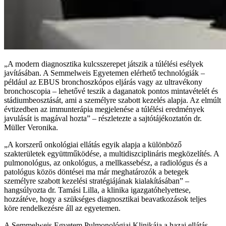
„A modern diagnosztika kulcsszerepet játszik a túlélési esélyek
javításában. A Semmelweis Egyetemen elérhető technológiák –
például az EBUS bronchoszkópos eljárás vagy az ultravékony
bronchoscopia – lehetővé teszik a daganatok pontos mintavételét és
stádiumbeosztását, ami a személyre szabott kezelés alapja. Az elmúlt
évtizedben az immunterápia megjelenése a túlélési eredmények
javulását is magával hozta” – részletezte a sajtótájékoztatón dr.
Müller Veronika.
„A korszerű onkológiai ellátás egyik alapja a különböző
szakterületek együttműködése, a multidiszciplináris megközelítés. A
pulmonológus, az onkológus, a mellkassebész, a radiológus és a
patológus közös döntései ma már meghatározók a betegek
személyre szabott kezelési stratégiájának kialakításában” –
hangsúlyozta dr. Tamási Lilla, a klinika igazgatóhelyettese,
hozzátéve, hogy a szükséges diagnosztikai beavatkozások teljes
köre rendelkezésre áll az egyetemen.
A Semmelweis Egyetem Pulmonológiai Klinikája a hazai ellátás