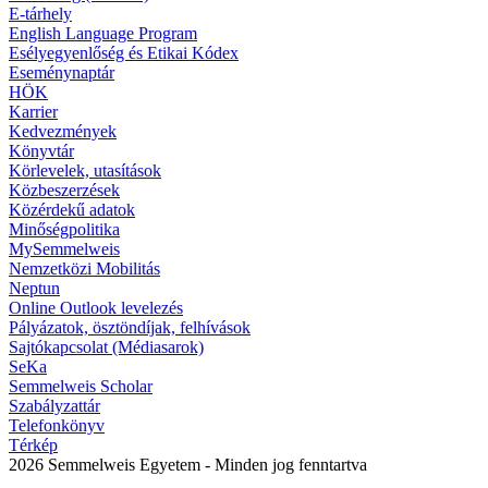
E-tárhely
English Language Program
Esélyegyenlőség és Etikai Kódex
Eseménynaptár
HÖK
Karrier
Kedvezmények
Könyvtár
Körlevelek, utasítások
Közbeszerzések
Közérdekű adatok
Minőségpolitika
MySemmelweis
Nemzetközi Mobilitás
Neptun
Online Outlook levelezés
Pályázatok, ösztöndíjak, felhívások
Sajtókapcsolat (Médiasarok)
SeKa
Semmelweis Scholar
Szabályzattár
Telefonkönyv
Térkép
2026 Semmelweis Egyetem - Minden jog fenntartva