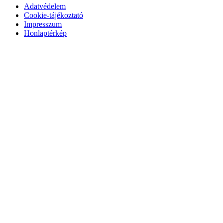
Adatvédelem
Cookie-tájékoztató
Impresszum
Honlaptérkép