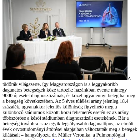
A
tüdőrák világszerte, így Magyarországon is a leggyakoribb
daganatos betegségek közé tartozik: hazánkban évente mintegy
9000 új esetet diagnosztizálnak, és közel ugyanennyi beteg hal meg
a betegség következtében. Az 5 éves túlélési arány jelenleg 18,4
százalék, ugyanakkor jelentős különbség figyelhető meg a
különböző stádiumok között: korai felismerés esetén ez az arány
többszöröse a késői stádiumban diagnosztizált esetekének. Bár a
betegség továbbra is az egyik legsúlyosabb daganattípus, az elmúlt
évek orvostudományi áttörései alapjaiban változtatták meg a betegek
kilátásait – hangsúlyozta dr. Müller Veronika, a Pulmonológiai