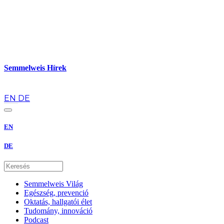
Semmelweis Hírek
hu
EN
DE
EN
DE
Semmelweis Világ
Egészség, prevenció
Oktatás, hallgatói élet
Tudomány, innováció
Podcast