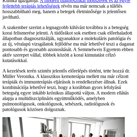
Klinika igazgatója.
A modern diagnosztikai módszerek és az egyre
fejlettebb terápiás lehetőségek
révén ma már nemcsak a túlélés
hosszabbítható meg, hanem a betegek életminősége is jelentősen
javítható.
A szakember szerint a legnagyobb kihívást továbbra is a betegség
korai felismerése jelenti. A tüdőrákot sok esetben csak előrehaladott
állapotban diagnosztizálják, ugyanakkor a molekuláris patológia és
az új, véralapú vizsgálatok fejlődése ma már lehetővé teszi a daganat
pontosabb és gyorsabb azonosítását. A Semmelweis Egyetem ebben
aktív szerepet vállal, többek között a korai kimutatást célzó
kutatásokkal.
A kezelések terén szintén jelentős előrelépés történt, tette hozzá dr.
Müller Veronika. A klasszikus kemoterápia mellett ma már célzott
terápiák és immunterápiás eljárások is rendelkezésre állnak. Ezek
kombinációja lehetővé teszi, hogy a korábban gyors lefolyású
betegség egyre inkább krónikus állapottá váljon. A modern ellátás
alapja a multidiszciplináris együttműködés, amelyben
pulmonológusok, onkológusok, sebészek, radiológusok és
patológusok közösen dolgoznak.