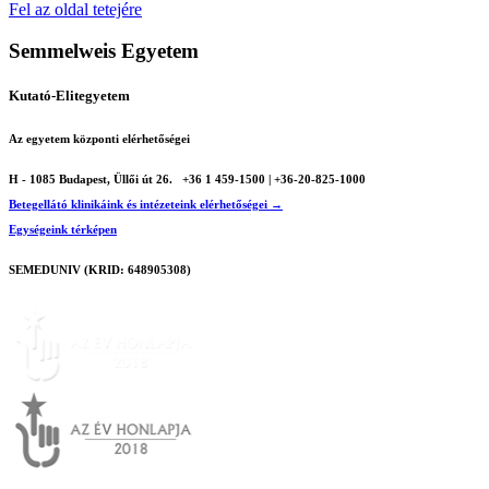
Fel az oldal tetejére
Semmelweis Egyetem
Kutató-Elitegyetem
Az egyetem központi elérhetőségei
H - 1085 Budapest, Üllői út 26.
+36 1 459-1500 | +36-20-825-1000
Betegellátó klinikáink és intézeteink elérhetőségei →
Egységeink térképen
SEMEDUNIV (KRID: 648905308)