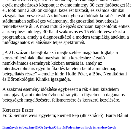
egyik meghatározó központja: évente mintegy 30 ezer járóbeteget lát
el, több mint 2500 onkológiai kezelést biztosít, és számos klinikai
vizsgálatban vesz részt. Az intézményben a tüdőrák korai és későbbi
stádiumában szükséges valamennyi diagnosztikai beavatkozás
rendelkezésre áll. A most induló képzés szorosan kapcsolódik ehhez
a szerephez: mintegy 30 fiatal szakorvos és 15 előadó vesz részt a
programban, amely a diagnosztikától a modern terápiákig áttekinti a
tüdődaganatok ellátásának teljes spektrumát.
„A 21. századi betegfókuszú megközelítés magában foglalja a
korszerű terápiák alkalmazásán túl a kezeléshez társuló
nemkívánatos események kézben tartását is, amely az
interdiszciplináris együttműködés keretein belül a mindennapi
betegellátás része” – emelte ki dr. Holló Péter, a Bőr-, Nemikórtani
és Bőronkológiai Klinika igazgatója.
A szakmai esemény időzítése egybeesett a rák elleni küzdelem
hónapjával, ami minden évben ráirányítja a figyelmet a daganatos
betegségek megelőzésére, felismerésére és korszerű kezelésére.
Keresztes Eszter
Fotó: Semmelweis Egyetem; kiemelt kép (illusztráció): Barta Bálint
Események és beszámolók
Gyógyítás
Oktatás
Tudományos hírek és rendezvények