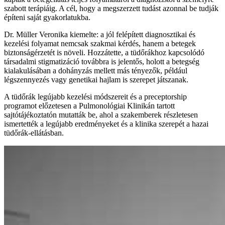
szabott terápiáig. A cél, hogy a megszerzett tudást azonnal be tudják
építeni saját gyakorlatukba.
Dr. Müller Veronika kiemelte: a jól felépített diagnosztikai és
kezelési folyamat nemcsak szakmai kérdés, hanem a betegek
biztonságérzetét is növeli. Hozzátette, a tüdőrákhoz kapcsolódó
társadalmi stigmatizáció továbbra is jelentős, holott a betegség
kialakulásában a dohányzás mellett más tényezők, például
légszennyezés vagy genetikai hajlam is szerepet játszanak.
A tüdőrák legújabb kezelési módszereit és a preceptorship
programot előzetesen a Pulmonológiai Klinikán tartott
sajtótájékoztatón mutatták be, ahol a szakemberek részletesen
ismertették a legújabb eredményeket és a klinika szerepét a hazai
tüdőrák-ellátásban.