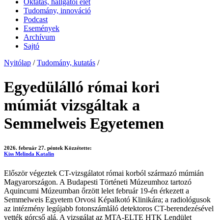
Oktatás, hallgatói élet
Tudomány, innováció
Podcast
Események
Archívum
Sajtó
Nyitólap
/
Tudomány, kutatás
/
Egyedülálló római kori
múmiát vizsgáltak a
Semmelweis Egyetemen
2026. február 27. péntek
Közzétette:
Kiss Melinda Katalin
Először végeztek CT-vizsgálatot római korból származó múmián
Magyarországon. A Budapesti Történeti Múzeumhoz tartozó
Aquincumi Múzeumban őrzött lelet február 19-én érkezett a
Semmelweis Egyetem Orvosi Képalkotó Klinikára; a radiológusok
az intézmény legújabb fotonszámláló detektoros CT-berendezésével
vették górcső alá. A vizsgálat az MTA-ELTE HTK Lendület