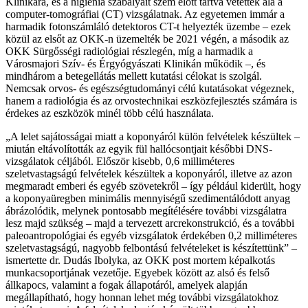
Klinikára, és a higiénia szabályait szem előtt tartva vetették alá a
computer-tomográfiai (CT) vizsgálatnak. Az egyetemen immár a
harmadik fotonszámláló detektoros CT-t helyezték üzembe – ezek
közül az elsőt az OKK-n üzemelték be 2021 végén, a második az
OKK Sürgősségi radiológiai részlegén, míg a harmadik a
Városmajori Szív- és Érgyógyászati Klinikán működik –, és
mindhárom a betegellátás mellett kutatási célokat is szolgál.
Nemcsak orvos- és egészségtudományi célú kutatásokat végeznek,
hanem a radiológia és az orvostechnikai eszközfejlesztés számára is
érdekes az eszközök minél több célú használata.
„A lelet sajátosságai miatt a koponyáról külön felvételek készültek –
miután eltávolították az egyik fül hallócsontjait későbbi DNS-
vizsgálatok céljából. Először kisebb, 0,6 milliméteres
szeletvastagságú felvételek készültek a koponyáról, illetve az azon
megmaradt emberi és egyéb szövetekről – így például kiderült, hogy
a koponyaüregben minimális mennyiségű szedimentálódott anyag
ábrázolódik, melynek pontosabb megítélésére további vizsgálatra
lesz majd szükség – majd a tervezett arcrekonstrukció, és a további
paleoantropológiai és egyéb vizsgálatok érdekében 0,2 milliméteres
szeletvastagságú, nagyobb felbontású felvételeket is készítettünk” –
ismertette dr. Dudás Ibolyka, az OKK post mortem képalkotás
munkacsoportjának vezetője. Egyebek között az alsó és felső
állkapocs, valamint a fogak állapotáról, amelyek alapján
megállapítható, hogy honnan lehet még további vizsgálatokhoz