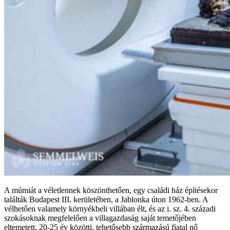
A múmiát a véletlennek köszönthetően, egy családi ház építésekor
találták Budapest III. kerületében, a Jablonka úton 1962-ben. A
vélhetően valamely környékbeli villában élt, és az i. sz. 4. századi
szokásoknak megfelelően a villagazdaság saját temetőjében
eltemetett, 20-25 év közötti, tehetősebb származású fiatal nő