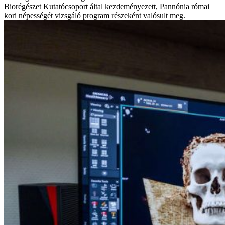
Biorégészet Kutatócsoport által kezdeményezett, Pannónia római
kori népességét vizsgáló program részeként valósult meg.