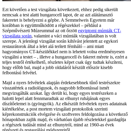
Ezt követően a test vizsgálata következett, ehhez pedig sikerült
nemcsak a test alatti hungarocell lapot, de az azt alátámasztó
fakeretet is behelyezni a gépbe. A Semmelweis Egyetem már
korábban is együttműködött a régészekkel – például a
Szépművészeti Múzeummal az ott őrzött
egyiptomi múmiák CT-
vizsgálata során
, valamint a váci múmiák vizsgálatában is volt
szerepe. A jelenlegi vizsgálat során kihívást jelentett az egykori
restaurátorok által a lelet alá terített fémháló – ami miatt
hagyományos CT-készülékkel nem is lehetett volna eredményesen
vizsgálni a testet – , illetve a hungarocell és fakeret mérete is, ezért a
teljes testről értékelhető, részletes képet csak úgy tudtak készíteni,
hogy előbb bal, majd a jobb oldaláról készült először kisebb
felbontású felvétel.
Majd a nyers felvételek alapján érdekesebbnek tűnő testrészekre
visszatértek a radiológusok, és nagyobb felbontással ismét
megvizsgálták azokat. Így derült ki, hogy egyes testrészeken a
halotti lepel alatt fennmaradtak az elhunyt ruhájának egyes
díszítőelemei is (gyöngyök). Az elkészült felvételek nyers adatainak
kiértékelése, a post mortem vizsgálati protokollok szerinti
képrekonstrukciók elvégzése és szoftveres feldolgozása a következő
hónapokban zajlik majd, és várhatóan újabb részletekkel gazdagítja
a régészek tudását mind az elhunytról, mind az 1960-as évek
régészeti és restaurálási módszereiről.