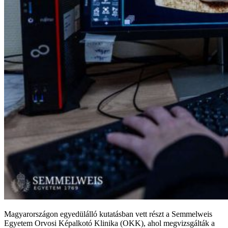
Magyarországon egyedülálló kutatásban vett részt a Semmelweis
Egyetem Orvosi Képalkotó Klinika (OKK), ahol megvizsgálták a