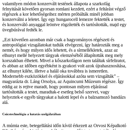
valamilyen módon konzervált testének állapota a szarkofág
felnyitását követően gyorsan romlani kezdett, ezért a feltárást végző
régészek a kor lehetőségeihez mérten próbálták minél jobban
konzerválni a leletet. Így egy hungarocell lemezre fektették a testet,
és konzerváló anyaggal leöntve rögzítették és tartósították, majd egy
üvegbúrával fedték le.
„Ezt követően azonban már csak a hagyományos régészeti és
antropológiai vizsgálatokat tudták elvégezni, így határozták meg a
nemét, és hogy milyen idős lehetett, és a sírmellékletek, azaz az
elhunyt mellé helyezett tárgyak elemzéséből állapították meg mely
korszakban élhetett. Mivel a kőszarkofágon nem találtak sírfeliratot,
és abban az időben egyébként is gyakori volt azok újrahasznosítása,
az elhunyt kiléte, illetve a halál oka továbbra is ismeretlen.
Modernebb eszközökkel és eljárásokkal azóta sem vizsgálták” –
magyarázta dr. Láng Orsolya, az Aquincumi Múzeum régésze. Így
eddig az is rejtve maradt, hogy pontosan milyen eljárással
tartósították a testet, maradtak-e esetleg belső szervei, vagy
helyeztek-e egyéb tárgyakat a halotti lepel és a balzsamozó bandázs
alá.
Csúcstechnológia a kutatás szolgálatában
A múmia este, betegellátási időn kívül érkezett az Orvosi Képalkotó