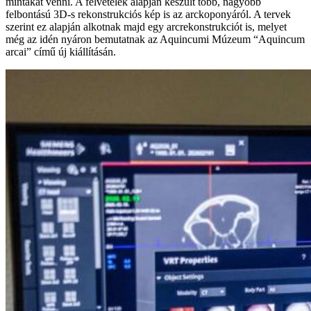
mintákat venni. A felvételek alapján készült több, nagyobb
felbontású 3D-s rekonstrukciós kép is az arckoponyáról. A tervek
szerint ez alapján alkotnak majd egy arcrekonstrukciót is, melyet
még az idén nyáron bemutatnak az Aquincumi Múzeum “Aquincum
arcai” című új kiállításán.