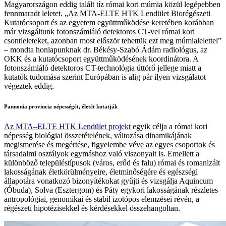
Magyarországon eddig talált tíz római kori múmia közül legépebben
fennmaradt leletet. „Az MTA-ELTE HTK Lendület Biorégészeti
Kutatócsoport és az egyetem együttműködése keretében korábban
már vizsgáltunk fotonszámláló detektoros CT-vel római kori
csontleleteket, azonban most először tehettük ezt meg múmialelettel”
– mondta honlapunknak dr. Békésy-Szabó Ádám radiológus, az
OKK és a kutatócsoport együttműködésének koordinátora. A
fotonszámláló detektoros CT-technológia úttörő jellege miatt a
kutatók tudomása szerint Európában is alig pár ilyen vizsgálatot
végeztek eddig.
Pannonia provincia népességét, életét kutatják
Az MTA–ELTE HTK Lendület projekt
egyik célja a római kori
népesség biológiai összetételének, változása dinamikájának
megismerése és megértése, figyelembe véve az egyes csoportok és
társadalmi osztályok egymáshoz való viszonyait is. Emellett a
különböző településtípusok (város, erőd és falu) római és romanizált
lakosságának életkörülményeire, életminőségére és egészségi
állapotára vonatkozó bizonyítékokat gyűjti és vizsgálja Aquincum
(Óbuda), Solva (Esztergom) és Páty egykori lakosságának részletes
antropológiai, genomikai és stabil izotópos elemzései révén, a
régészeti hipotézisekkel és kérdésekkel összehangoltan.