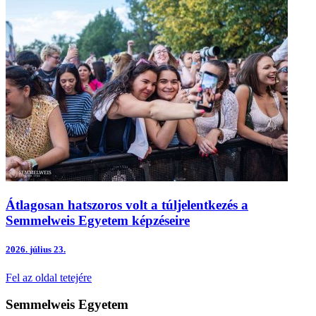
Átlagosan hatszoros volt a túljelentkezés a
Semmelweis Egyetem képzéseire
2026.
július 23.
Fel az oldal tetejére
Semmelweis Egyetem