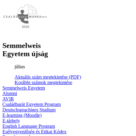
Semmelweis
Egyetem újság
július
Aktuális szám megtekintése (PDF)
Korábbi számok megtekintése
Semmelweis Egyetem
Alumni
AVIR
Családbarát Egyetem Program
Deutschsprachiges Studium
E-learning (Moodle)
E-tárhely
English Language Program
Esélyegyenlőség és Etikai Kódex