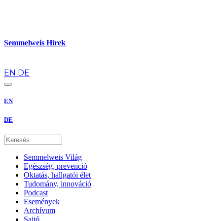
Semmelweis Hírek
hu
EN
DE
EN
DE
Semmelweis Világ
Egészség, prevenció
Oktatás, hallgatói élet
Tudomány, innováció
Podcast
Események
Archívum
Sajtó