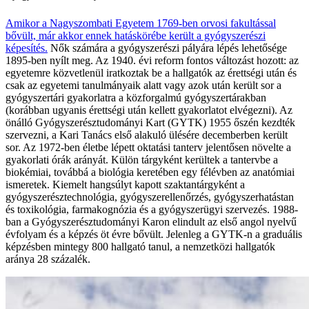
Amikor a Nagyszombati Egyetem 1769-ben orvosi fakultással
bővült, már akkor ennek hatáskörébe került a gyógyszerészi
képesítés.
Nők számára a gyógyszerészi pályára lépés lehetősége
1895-ben nyílt meg. Az 1940. évi reform fontos változást hozott: az
egyetemre közvetlenül iratkoztak be a hallgatók az érettségi után és
csak az egyetemi tanulmányaik alatt vagy azok után került sor a
gyógyszertári gyakorlatra a közforgalmú gyógyszertárakban
(korábban ugyanis érettségi után kellett gyakorlatot elvégezni). Az
önálló Gyógyszerésztudományi Kart (GYTK) 1955 őszén kezdték
szervezni, a Kari Tanács első alakuló ülésére decemberben került
sor. Az 1972-ben életbe lépett oktatási tanterv jelentősen növelte a
gyakorlati órák arányát. Külön tárgyként kerültek a tantervbe a
biokémiai, továbbá a biológia keretében egy félévben az anatómiai
ismeretek. Kiemelt hangsúlyt kapott szaktantárgyként a
gyógyszerésztechnológia, gyógyszerellenőrzés, gyógyszerhatástan
és toxikológia, farmakognózia és a gyógyszerügyi szervezés. 1988-
ban a Gyógyszerésztudományi Karon elindult az első angol nyelvű
évfolyam és a képzés öt évre bővült. Jelenleg a GYTK-n a graduális
képzésben mintegy 800 hallgató tanul, a nemzetközi hallgatók
aránya 28 százalék.