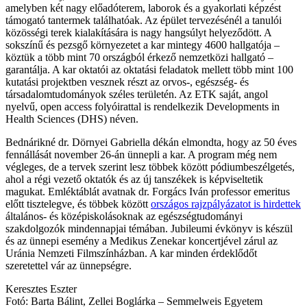
amelyben két nagy előadóterem, laborok és a gyakorlati képzést
támogató tantermek találhatóak. Az épület tervezésénél a tanulói
közösségi terek kialakítására is nagy hangsúlyt helyeződött. A
sokszínű és pezsgő környezetet a kar mintegy 4600 hallgatója ­–
köztük a több mint 70 országból érkező nemzetközi hallgató –
garantálja. A kar oktatói az oktatási feladatok mellett több mint 100
kutatási projektben vesznek részt az orvos-, egészség- és
társadalomtudományok széles területén. Az ETK saját, angol
nyelvű, open access folyóirattal is rendelkezik Developments in
Health Sciences (DHS) néven.
Bednárikné dr. Dörnyei Gabriella dékán elmondta, hogy az 50 éves
fennállását november 26-án ünnepli a kar. A program még nem
végleges, de a tervek szerint lesz többek között pódiumbeszélgetés,
ahol a régi vezető oktatók és az új tanszékek is képviseltetik
magukat. Emléktáblát avatnak dr. Forgács Iván professor emeritus
előtt tisztelegve, és többek között
országos rajzpályázatot is hirdettek
általános- és középiskolásoknak az egészségtudományi
szakdolgozók mindennapjai témában. Jubileumi évkönyv is készül
és az ünnepi esemény a Medikus Zenekar koncertjével zárul az
Uránia Nemzeti Filmszínházban. A kar minden érdeklődőt
szeretettel vár az ünnepségre.
Keresztes Eszter
Fotó: Barta Bálint, Zellei Boglárka – Semmelweis Egyetem