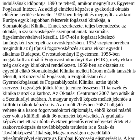
indulásának időpontja 1890-re tehető, amikor megnyílt az Egyetemi
Fogászati Intézet. Az addigi elméleti képzést a gyakorlati oktatás
előtérbe kerülése követte. 1909-ben felépült és megnyílt az akkori
Európa egyik legjobban felszerelt fogászati klinikája, a
Stomatológiai Klinika. Ennek szerkezete, teljes berendezése az
oktatás, a szakorvosképzés szempontjainak maximális
figyelembevételével készült. 1947-től a fogászat kötelező
tantárgyként szerepelt az orvosképzésben. 1952 szeptemberében
megindult az új típusú fogorvosképzés az arra ekkor egyedül
alkalmas Budapesti Orvostudományi Egyetemen. 1955-ben
megalakult az önálló Fogorvostudományi Kar (FOK), mely ekkor
még csak egy klinikával rendelkezett. 1959-ben az oktatást az
egyedül ellátó Stomatológiai Klinika mellett három másik tanszék is
létesült, a Konzerváló Fogászati, a Fogpótlástani és a
Gyermekfogászati és Fogszabályozási Klinika, aztán újabb
szervezeti egységek jöttek létre, jelenleg összesen 11 tanszék és
klinika tartozik a karhoz. Az Oktatási Centrumot 2007-ben adták át
a Szentkirályi utcában. A magyar nyelvű képzés mellett jelentős a
külföldi diákok képzése is. Az elmúlt 70 évben 7687 hallgató
vehette át a karon fogorvosdoktori diplomáját, ebből közel másfél
ezer volt a külföldi, akik 36 nemzetet képviseltek. A graduális
képzés mellett az utóbbi években jelentős eredményeket értek el a
szakorvosképzés és továbbképzés területén is: a Szak- és
Továbbképzési Titkárság Magyarországon egyedülálló
teljesítményével elnyerte az Európai Közösség elismerését is. A kar