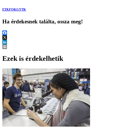
ETK
FOK
GYTK
Ha érdekesnek találta, ossza meg!
Facebook
X
LinkedIn
Print
Ezek is érdekelhetik