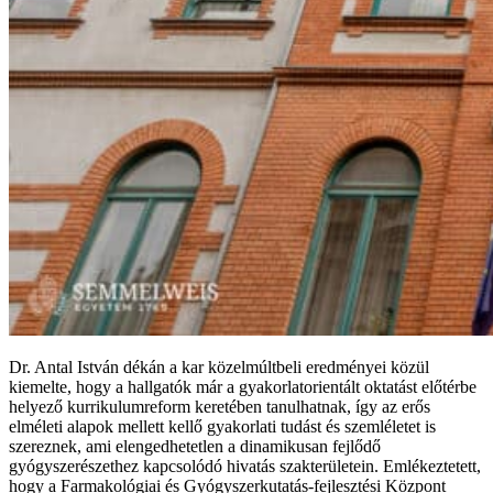
Dr. Antal István dékán a kar közelmúltbeli eredményei közül
kiemelte, hogy a hallgatók már a gyakorlatorientált oktatást előtérbe
helyező kurrikulumreform keretében tanulhatnak, így az erős
elméleti alapok mellett kellő gyakorlati tudást és szemléletet is
szereznek, ami elengedhetetlen a dinamikusan fejlődő
gyógyszerészethez kapcsolódó hivatás szakterületein. Emlékeztetett,
hogy a Farmakológiai és Gyógyszerkutatás-fejlesztési Központ