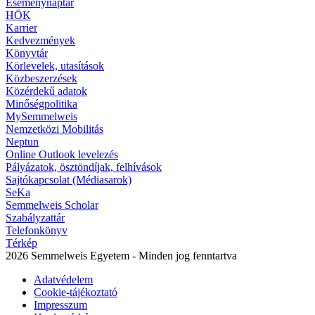
Eseménynaptár
HÖK
Karrier
Kedvezmények
Könyvtár
Körlevelek, utasítások
Közbeszerzések
Közérdekű adatok
Minőségpolitika
MySemmelweis
Nemzetközi Mobilitás
Neptun
Online Outlook levelezés
Pályázatok, ösztöndíjak, felhívások
Sajtókapcsolat (Médiasarok)
SeKa
Semmelweis Scholar
Szabályzattár
Telefonkönyv
Térkép
2026 Semmelweis Egyetem - Minden jog fenntartva
Adatvédelem
Cookie-tájékoztató
Impresszum