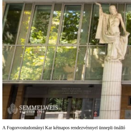
A Fogorvostudományi Kar kétnapos rendezvénnyel ünnepli önálló