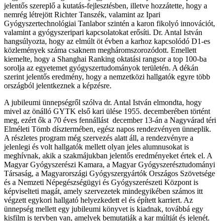
jelentős szereplő a kutatás-fejlesztésben, illetve hozzátette, hogy a
nemrég létrejött Richter Tanszék, valamint az Ipari
Gyógyszertechnológiai Tanlabor szintén a karon fikolyó innovációt,
valamint a gyógyszeripari kapcsolatokat erősíti. Dr. Antal István
hangsúlyozta, hogy az elmúlt öt évben a karhoz kapcsolódó D1-es
közlemények száma csaknem megháromszorozódott. Emellett
kiemelte, hogy a Shanghai Ranking oktatási rangsor a top 100-ba
sorolja az egyetemet gyógyszertudományok területén. A dékán
szerint jelentős eredmény, hogy a nemzetközi hallgatók egyre több
országból jelentkeznek a képzésre.
A jubileumi ünnepségről szólva dr. Antal István elmondta, hogy
mivel az önálló GYTK első kari ülése 1955. decemberében történt
meg, ezért ők a 70 éves fennállást december 13-án a Nagyvárad téri
Elméleti Tömb dísztermében, egész napos rendezvényen ünneplik.
A részletes program még szervezés alatt áll, a rendezvényre a
jelenlegi és volt hallgatók mellett olyan jeles alumnusokat is
meghívnak, akik a szakmájukban jelentős eredményeket értek el. A
Magyar Gyógyszerészi Kamara, a Magyar Gyógyszerésztudományi
Társaság, a Magyarországi Gyógyszergyártók Országos Szövetsége
és a Nemzeti Népegészségügyi és Gyógyszerészeti Központ is
képviselteti magát, amely szervezetek mindegyikében számos itt
végzett egykori hallgató helyezkedett el és épített karriert. Az
ünnepség mellett egy jubileumi könyvet is kiadnak, továbbá egy
kisfilm is tervben van, amelyek bemutatják a kar múltját és jelenét.