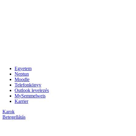
Egyetem
Neptun
Moodle
Telefonkönyv
Outlook levelezés
MySemmelweis
Karrier
Karok
Betegellátás