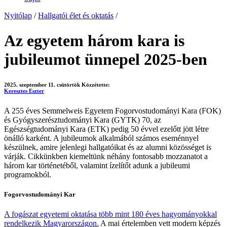
Nyitólap
/
Hallgatói élet és oktatás
/
Az egyetem három kara is
jubileumot ünnepel 2025-ben
2025. szeptember 11. csütörtök
Közzétette:
Keresztes Eszter
A 255 éves Semmelweis Egyetem Fogorvostudományi Kara (FOK)
és Gyógyszerésztudományi Kara (GYTK) 70, az
Egészségtudományi Kara (ETK) pedig 50 évvel ezelőtt jött létre
önálló karként. A jubileumok alkalmából számos eseménnyel
készülnek, amire jelenlegi hallgatóikat és az alumni közösséget is
várják. Cikkünkben kiemeltünk néhány fontosabb mozzanatot a
három kar történetéből, valamint ízelítőt adunk a jubileumi
programokból.
Fogorvostudományi Kar
A fogászat egyetemi oktatása több mint 180 éves hagyományokkal
rendelkezik Magyarországon.
A mai értelemben vett modern képzés