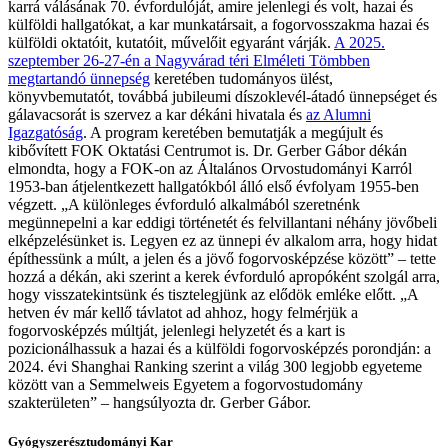
karrá válásának 70. évfordulóját, amire jelenlegi és volt, hazai és
külföldi hallgatókat, a kar munkatársait, a fogorvosszakma hazai és
külföldi oktatóit, kutatóit, művelőit egyaránt várják.
A 2025.
szeptember 26-27-én a Nagyvárad téri Elméleti Tömbben
megtartandó ünnepség
keretében tudományos ülést,
könyvbemutatót, továbbá jubileumi díszoklevél-átadó ünnepséget és
gálavacsorát is szervez a kar dékáni hivatala és
az Alumni
Igazgatóság
. A program keretében bemutatják a megújult és
kibővített FOK Oktatási Centrumot is. Dr. Gerber Gábor dékán
elmondta, hogy a FOK-on az Általános Orvostudományi Karról
1953-ban átjelentkezett hallgatókból álló első évfolyam 1955-ben
végzett. „A különleges évforduló alkalmából szeretnénk
megünnepelni a kar eddigi történetét és felvillantani néhány jövőbeli
elképzelésünket is. Legyen ez az ünnepi év alkalom arra, hogy hidat
építhessünk a múlt, a jelen és a jövő fogorvosképzése között” – tette
hozzá a dékán, aki szerint a kerek évforduló apropóként szolgál arra,
hogy visszatekintsünk és tisztelegjünk az elődök emléke előtt. „A
hetven év már kellő távlatot ad ahhoz, hogy felmérjük a
fogorvosképzés múltját, jelenlegi helyzetét és a kart is
pozicionálhassuk a hazai és a külföldi fogorvosképzés porondján: a
2024. évi Shanghai Ranking szerint a világ 300 legjobb egyeteme
között van a Semmelweis Egyetem a fogorvostudomány
szakterületen” – hangsúlyozta dr. Gerber Gábor.
Gyógyszerésztudományi Kar