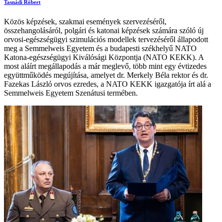
Tasnádi Róbert
Közös képzések, szakmai események szervezéséről,
összehangolásáról, polgári és katonai képzések számára szóló új
orvosi-egészségügyi szimulációs modellek tervezéséről állapodott
meg a Semmelweis Egyetem és a budapesti székhelyű NATO
Katona-egészségügyi Kiválósági Központja (NATO KEKK). A
most aláírt megállapodás a már meglevő, több mint egy évtizedes
együttműködés megújítása, amelyet dr. Merkely Béla rektor és dr.
Fazekas László orvos ezredes, a NATO KEKK igazgatója írt alá a
Semmelweis Egyetem Szenátusi termében.