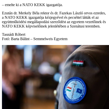
– emelte ki a NATO KEKK igazgatója.
Ezután dr. Merkely Béla rektor és dr. Fazekas László orvos ezredes,
a NATO KEKK igazgatója kézjegyével és pecséttel látták el az
együttműködési megállapodási szerződést az egyetem vezetőinek és
NATO KEKK képviselőinek jelenlétében a Szenátusi teremben.
Tasnádi Róbert
Fotó: Barta Bálint – Semmelweis Egyetem