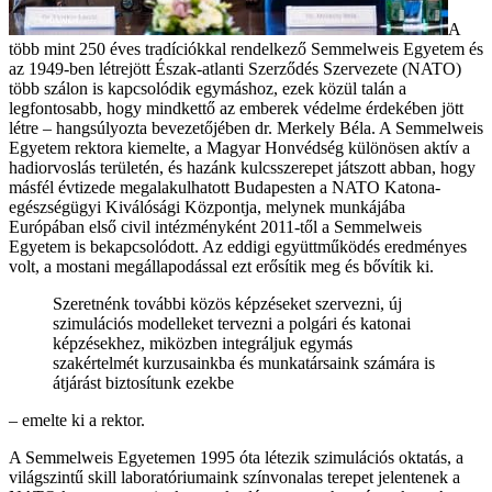
A
több mint 250 éves tradíciókkal rendelkező Semmelweis Egyetem és
az 1949-ben létrejött Észak-atlanti Szerződés Szervezete (NATO)
több szálon is kapcsolódik egymáshoz, ezek közül talán a
legfontosabb, hogy mindkettő az emberek védelme érdekében jött
létre – hangsúlyozta bevezetőjében dr. Merkely Béla. A Semmelweis
Egyetem rektora kiemelte, a Magyar Honvédség különösen aktív a
hadiorvoslás területén, és hazánk kulcsszerepet játszott abban, hogy
másfél évtizede megalakulhatott Budapesten a NATO Katona-
egészségügyi Kiválósági Központja, melynek munkájába
Európában első civil intézményként 2011-től a Semmelweis
Egyetem is bekapcsolódott. Az eddigi együttműködés eredményes
volt, a mostani megállapodással ezt erősítik meg és bővítik ki.
Szeretnénk további közös képzéseket szervezni, új
szimulációs modelleket tervezni a polgári és katonai
képzésekhez, miközben integráljuk egymás
szakértelmét kurzusainkba és munkatársaink számára is
átjárást biztosítunk ezekbe
– emelte ki a rektor.
A Semmelweis Egyetemen 1995 óta létezik szimulációs oktatás, a
világszintű skill laboratóriumaink színvonalas terepet jelentenek a