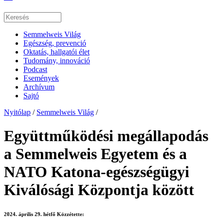
Semmelweis Világ
Egészség, prevenció
Oktatás, hallgatói élet
Tudomány, innováció
Podcast
Események
Archívum
Sajtó
Nyitólap
/
Semmelweis Világ
/
Együttműködési megállapodás
a Semmelweis Egyetem és a
NATO Katona-egészségügyi
Kiválósági Központja között
2024. április 29. hétfő
Közzétette: