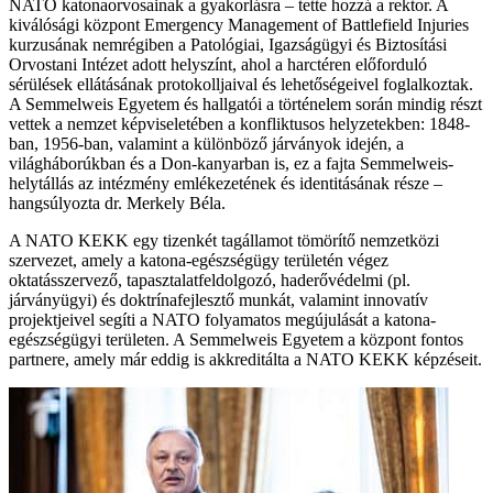
NATO katonaorvosainak a gyakorlásra – tette hozzá a rektor. A
kiválósági központ Emergency Management of Battlefield Injuries
kurzusának nemrégiben a Patológiai, Igazságügyi és Biztosítási
Orvostani Intézet adott helyszínt, ahol a harctéren előforduló
sérülések ellátásának protokolljaival és lehetőségeivel foglalkoztak.
A Semmelweis Egyetem és hallgatói a történelem során mindig részt
vettek a nemzet képviseletében a konfliktusos helyzetekben: 1848-
ban, 1956-ban, valamint a különböző járványok idején, a
világháborúkban és a Don-kanyarban is, ez a fajta Semmelweis-
helytállás az intézmény emlékezetének és identitásának része –
hangsúlyozta dr. Merkely Béla.
A NATO KEKK egy tizenkét tagállamot tömörítő nemzetközi
szervezet, amely a katona-egészségügy területén végez
oktatásszervező, tapasztalatfeldolgozó, haderővédelmi (pl.
járványügyi) és doktrínafejlesztő munkát, valamint innovatív
projektjeivel segíti a NATO folyamatos megújulását a katona-
egészségügyi területen. A Semmelweis Egyetem a központ fontos
partnere, amely már eddig is akkreditálta a NATO KEKK képzéseit.