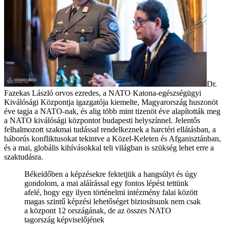
Dr.
Fazekas László orvos ezredes, a NATO Katona-egészségügyi
Kiválósági Központja igazgatója kiemelte, Magyarország huszonöt
éve tagja a NATO-nak, és alig több mint tizenöt éve alapították meg
a NATO kiválósági központot budapesti helyszínnel. Jelentős
felhalmozott szakmai tudással rendelkeznek a harctéri ellátásban, a
háborús konfliktusokat tekintve a Közel-Keleten és Afganisztánban,
és a mai, globális kihívásokkal teli világban is szükség lehet erre a
szaktudásra.
Békeidőben a képzésekre fektetjük a hangsúlyt és úgy
gondolom, a mai aláírással egy fontos lépést tettünk
afelé, hogy egy ilyen történelmi intézmény falai között
magas szintű képzési lehetőséget biztosítsunk nem csak
a központ 12 országának, de az összes NATO
tagország képviselőjének