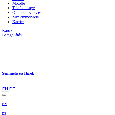
Moodle
Telefonkönyv
Outlook levelezés
MySemmelweis
Karrier
Karok
Betegellátás
Semmelweis Hírek
hu
EN
DE
EN
DE