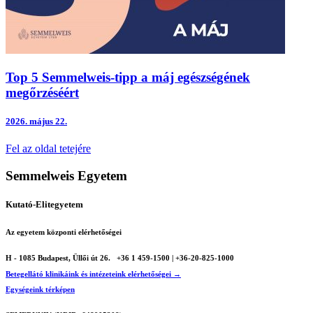
Top 5 Semmelweis-tipp a máj egészségének
megőrzéséért
2026.
május 22.
Fel az oldal tetejére
Semmelweis Egyetem
Kutató-Elitegyetem
Az egyetem központi elérhetőségei
H - 1085 Budapest, Üllői út 26.
+36 1 459-1500 | +36-20-825-1000
Betegellátó klinikáink és intézeteink elérhetőségei →
Egységeink térképen