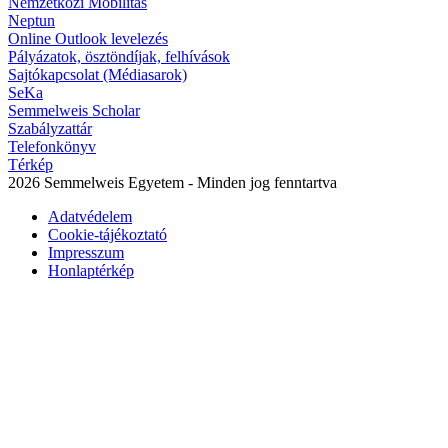
Nemzetközi Mobilitás
Neptun
Online Outlook levelezés
Pályázatok, ösztöndíjak, felhívások
Sajtókapcsolat (Médiasarok)
SeKa
Semmelweis Scholar
Szabályzattár
Telefonkönyv
Térkép
2026 Semmelweis Egyetem - Minden jog fenntartva
Adatvédelem
Cookie-tájékoztató
Impresszum
Honlaptérkép