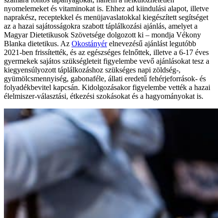
nyomelemeket és vitaminokat is. Ehhez ad kiindulási alapot, illetve
naprakész, receptekkel és menüjavaslatokkal kiegészített segítséget
az a hazai sajátosságokra szabott táplálkozási ajánlás, amelyet a
Magyar Dietetikusok Szövetsége dolgozott ki – mondja Vékony
Blanka dietetikus. Az
Okostányér
elnevezésű ajánlást legutóbb
2021-ben frissítették, és az egészséges felnőttek, illetve a 6-17 éves
gyermekek sajátos szükségleteit figyelembe vevő ajánlásokat tesz a
kiegyensúlyozott táplálkozáshoz szükséges napi zöldség-,
gyümölcsmennyiség, gabonaféle, állati eredetű fehérjeforrások- és
folyadékbevitel kapcsán. Kidolgozásakor figyelembe vették a hazai
élelmiszer-választási, étkezési szokásokat és a hagyományokat is.