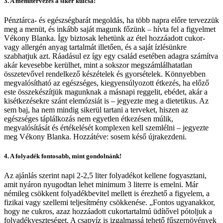
3. A menütervezés a siker kulcsa!
Pénztárca- és egészségbarát megoldás, ha több napra előre tervezzük
meg a menüt, és inkább saját magunk főzünk – hívta fel a figyelmet
Vékony Blanka. Így biztosak lehetünk az étel hozzáadott cukor-
vagy allergén anyag tartalmát illetően, és a saját ízlésünkre
szabhatjuk azt. Ráadásul ez így egy család esetében adagra számítva
akár kevesebbe kerülhet, mint a sokszor megszámlálhatatlan
összetevővel rendelkező készételek és gyorsételek. Könnyebben
megvalósítható az egészséges, kiegyensúlyozott étkezés, ha előző
este összekészítjük magunknak a másnapi reggelit, ebédet, akár a
kisétkezésekre szánt elemózsiát is – jegyezte meg a dietetikus. Az
sem baj, ha nem mindig sikerül tartani a terveket, hiszen az
egészséges táplálkozás nem egyetlen étkezésen múlik,
megvalósítását és értékelését komplexen kell szemlélni – jegyezte
meg Vékony Blanka. Hozzátéve: sosem késő újrakezdeni.
4. A folyadék fontosabb, mint gondolnánk!
Az ajánlás szerint napi 2-2,5 liter folyadékot kellene fogyasztani,
amit nyáron nyugodtan lehet minimum 3 literre is emelni. Már
némileg csökkent folyadékbevitel mellett is érezhető a figyelem, a
fizikai vagy szellemi teljesítmény csökkenése. „Fontos ugyanakkor,
hogy ne cukros, azaz hozzáadott cukortartalmú üdítővel pótoljuk a
folyadékveszteséget. A csapvíz is izgalmassá tehető fűszernövények