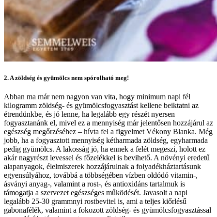
2. A zöldség és gyümölcs nem spórolható meg!
Abban ma már nem nagyon van vita, hogy minimum napi fél
kilogramm zöldség- és gyümölcsfogyasztást kellene beiktatni az
étrendünkbe, és jó lenne, ha legalább egy részét nyersen
fogyasztanánk el, mivel ez a mennyiség már jelentősen hozzájárul az
egészség megőrzéséhez – hívta fel a figyelmet Vékony Blanka. Még
jobb, ha a fogyasztott mennyiség kétharmada zöldség, egyharmada
pedig gyümölcs. A lakosság jó, ha ennek a felét megeszi, holott ez
akár nagyrészt levessel és főzelékkel is bevihető. A növényi eredetű
alapanyagok, élelmiszerek hozzájárulnak a folyadékháztartásunk
egyensúlyához, továbbá a többségében vízben oldódó vitamin-,
ásványi anyag-, valamint a rost-, és antioxidáns tartalmuk is
támogatja a szervezet egészséges működését. Javasolt a napi
legalább 25-30 grammnyi rostbevitel is, ami a teljes kiőrlésű
gabonafélék, valamint a fokozott zöldség- és gyümölcsfogyasztással