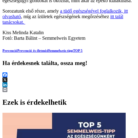
egészségügyi gondokat is okozhat, mint akár az epekő kialakulása.
Sorozatunk első része, amely
a tüdő egészségével foglalkozik, itt
olvasható
, míg az ízületek egészségének megőrzéséhez
itt talál
tanácsokat.
Kiss Melinda Katalin
Fotó: Barta Bálint – Semmelweis Egyetem
Prevenció
Prevenció és életmód
Semmelweis-tipp
TOP 5
Ha érdekesnek találta, ossza meg!
Facebook
X
LinkedIn
Print
Ezek is érdekelhetik