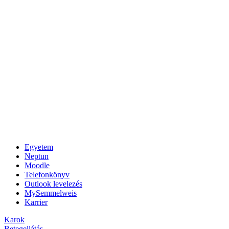
Egyetem
Neptun
Moodle
Telefonkönyv
Outlook levelezés
MySemmelweis
Karrier
Karok
Betegellátás