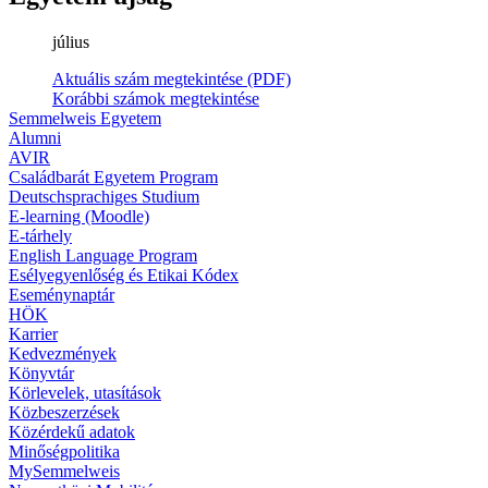
július
Aktuális szám megtekintése (PDF)
Korábbi számok megtekintése
Semmelweis Egyetem
Alumni
AVIR
Családbarát Egyetem Program
Deutschsprachiges Studium
E-learning (Moodle)
E-tárhely
English Language Program
Esélyegyenlőség és Etikai Kódex
Eseménynaptár
HÖK
Karrier
Kedvezmények
Könyvtár
Körlevelek, utasítások
Közbeszerzések
Közérdekű adatok
Minőségpolitika
MySemmelweis