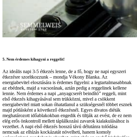
5. Nem érdemes kihagyni a reggelit!
Az ideális napi 3-5 étkezés lenne, de a fő, hogy ne napi egyszeri
étkezésre szorítkozzunk – mondja Vékony Blanka. Az
energiabevitel elosztására is érdemes figyelni: a legtartalmasabbnak
az ebédnek, majd a vacsorának, aztán pedig a reggelinek kellene
lennie. Nem érdemes a napi „anyagcserét beindító” reggeli, mint
első étkezés kihagyásával sem trükközni, mivel a csökkent
energiabevitel miatt sokan óhatatlanul a szükségesnél többet esznek
majd pótlásként a következő étkezésnél. Egyes divatos diéták
meghatározott időablakokban engedik és tiltják az evést, de ez nem
elég erős önkontroll mellett táplálkozási zavarok kialakulásához is
vezethet. A napi első étkezés hosszú távú délutánra tolódása
nemcsak az elhízás kockázatát növelheti, hanem komoly