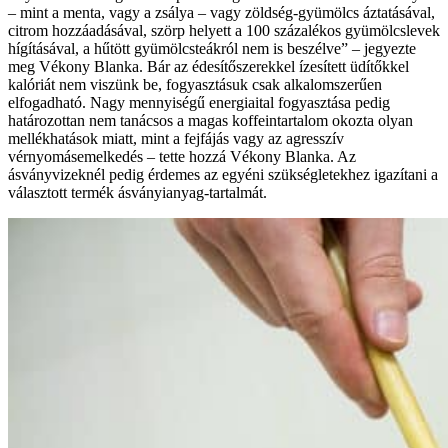
– mint a menta, vagy a zsálya – vagy zöldség-gyümölcs áztatásával,
citrom hozzáadásával, szörp helyett a 100 százalékos gyümölcslevek
hígításával, a hűtött gyümölcsteákról nem is beszélve” – jegyezte
meg Vékony Blanka. Bár az édesítőszerekkel ízesített üdítőkkel
kalóriát nem viszünk be, fogyasztásuk csak alkalomszerűen
elfogadható. Nagy mennyiségű energiaital fogyasztása pedig
határozottan nem tanácsos a magas koffeintartalom okozta olyan
mellékhatások miatt, mint a fejfájás vagy az agresszív
vérnyomásemelkedés – tette hozzá Vékony Blanka. Az
ásványvizeknél pedig érdemes az egyéni szükségletekhez igazítani a
választott termék ásványianyag-tartalmát.