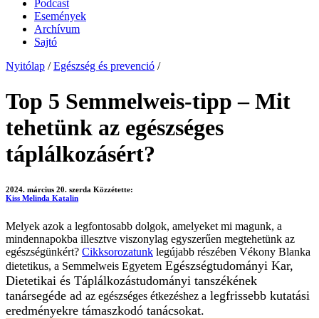
Podcast
Események
Archívum
Sajtó
Nyitólap
/
Egészség és prevenció
/
Top 5 Semmelweis-tipp – Mit
tehetünk az egészséges
táplálkozásért?
2024. március 20. szerda
Közzétette:
Kiss Melinda Katalin
Melyek azok a legfontosabb dolgok, amelyeket mi magunk, a
mindennapokba illesztve viszonylag egyszerűen megtehetünk az
egészségünkért?
Cikksorozatunk
legújabb részében Vékony Blanka
Egészségtudományi Kar,
dietetikus, a Semmelweis Egyetem
Dietetikai és Táplálkozástudományi tanszékének
tanársegéde ad
legfrissebb kutatási
az egészséges étkezéshez a
eredményekre támaszkodó tanácsokat.