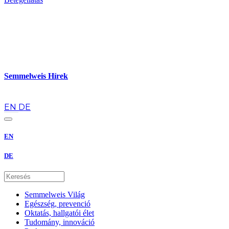
Semmelweis Hírek
hu
EN
DE
EN
DE
Semmelweis Világ
Egészség, prevenció
Oktatás, hallgatói élet
Tudomány, innováció