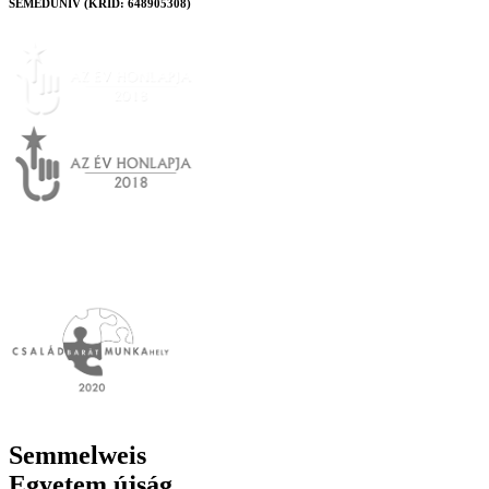
SEMEDUNIV (KRID: 648905308)
Semmelweis
Egyetem újság