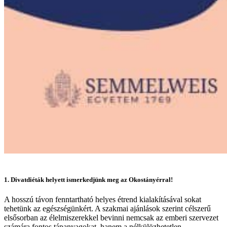
1. Divatdiéták helyett ismerkedjünk meg az Okostányérral!
A hosszú távon fenntartható helyes étrend kialakításával sokat
tehetünk az egészségünkért. A szakmai ajánlások szerint célszerű
elsősorban az élelmiszerekkel bevinni nemcsak az emberi szervezet
számára fontos tápanyagokat, hanem a nélkülözhetetlen