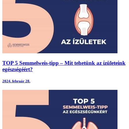
TOP 5 Semmelweis-tipp – Mit tehetünk az ízületeink
egészségéért?
2024.
február 28.