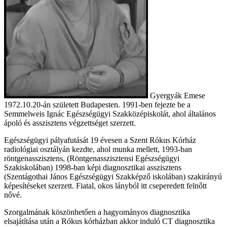
Gyergyák Emese
1972.10.20-án született Budapesten. 1991-ben fejezte be a
Semmelweis Ignác Egészségügyi Szakközépiskolát, ahol általános
ápoló és asszisztens végzettséget szerzett.
Egészségügyi pályafutását 19 évesen a Szent Rókus Kórház
radiológiai osztályán kezdte, ahol munka mellett, 1993-ban
röntgenasszisztens, (Röntgenasszisztensi Egészségügyi
Szakiskolában) 1998-ban képi diagnosztikai asszisztens
(Szentágothai János Egészségügyi Szakképző iskolában) szakirányú
képesítéseket szerzett. Fiatal, okos lányból itt cseperedett felnőtt
nővé.
Szorgalmának köszönhetően a hagyományos diagnosztika
elsajátítása után a Rókus kórházban akkor induló CT diagnosztika