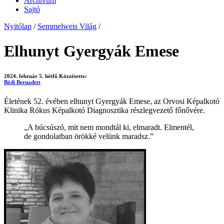
Archívum
Sajtó
Nyitólap
/
Semmelweis Világ
/
Elhunyt Gyergyák Emese
2024. február 5. hétfő
Közzétette:
Bódi Bernadett
Életének 52. évében elhunyt Gyergyák Emese, az Orvosi Képalkotó
Klinika Rókus Képalkotó Diagnosztika részlegvezető főnővére.
„A búcsúszó, mit nem mondtál ki, elmaradt. Elmentél,
de gondolatban örökké velünk maradsz.”