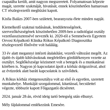
csapatába került, amit nagyon megszeretett. Folyamatosan képezte
magát, szerette szakmáját, hivatását, ennek köszönhetően hamarosan
CT részlegvezetői megbízást kapott.
Kisfia Balázs 2007-ben született, bearanyozta élete minden napját.
Kiemelkedő szakmai tudásának, lendületességének,
szervezőkészségének köszönhetően 2009-ben a radiológiai osztály
vezetőasszisztensévé nevezték ki. 2020-tól a Semmelweis Egyetem
Orvosi Képalkotó Klinika Rókus Képalkotó Diagnosztika
részlegvezető főnővére volt haláláig.
33 év alatt megannyi intézeti átalakítást, vezetői változást megélt. Az
újabb és újabb kihívásoknak megfelelően gördülékenyen vezette az
osztályt. Segítőkészsége közismert volt a betegek és a munkatársai
körében is. Nagyon jó kapcsolatot ápolt a kórház dolgozóival, ahol
az évtizedek alatt baráti kapcsolatok is szövődtek.
A Rókus kórház röntgenosztálya volt az első és egyetlen, szeretett
munkahelye. Munkáját szorgalommal, kitartással, becsülettel
végezte, többször kapott Főigazgatói dicséretet.
2024. január 28-án, rövid ideig tartó betegség után elhunyt.
Mély fájdalommal emlékezünk Emesére.