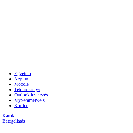
Egyetem
Neptun
Moodle
Telefonkönyv
Outlook levelezés
MySemmelweis
Karrier
Karok
Betegellátás