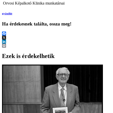
Orvosi Képalkotó Klinika munkatársai
gyászhír
Ha érdekesnek találta, ossza meg!
Facebook
X
LinkedIn
Print
Ezek is érdekelhetik