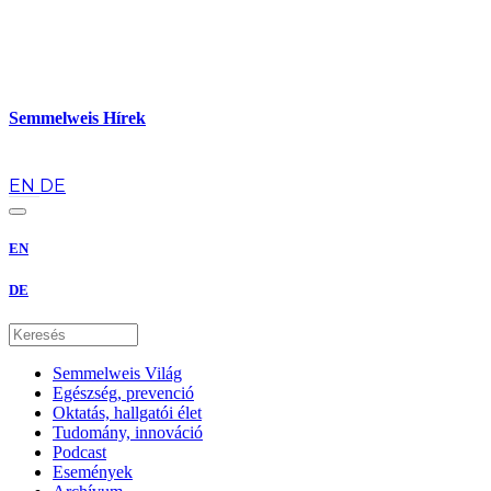
Semmelweis Hírek
hu
EN
DE
EN
DE
Semmelweis Világ
Egészség, prevenció
Oktatás, hallgatói élet
Tudomány, innováció
Podcast
Események