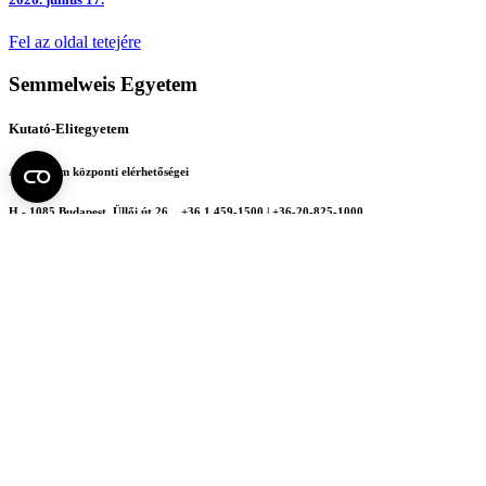
Fel az oldal tetejére
Semmelweis Egyetem
Kutató-Elitegyetem
Az egyetem központi elérhetőségei
H - 1085 Budapest, Üllői út 26.
+36 1 459-1500 | +36-20-825-1000
Betegellátó klinikáink és intézeteink elérhetőségei →
Egységeink térképen
SEMEDUNIV (KRID: 648905308)