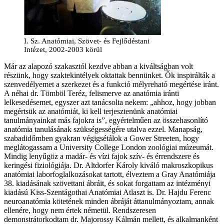
I. Sz. Anatómiai, Szövet- és Fejlődéstani
Intézet, 2002-2003 körül
Már az alapozó szakasztól kezdve abban a kiváltságban volt
részünk, hogy szaktekintélyek oktattak bennünket. Ők inspirálták a
szenvedélyemet a szerkezet és a funkció mélyreható megértése iránt.
A néhai dr. Tömböl Teréz, felismerve az anatómia iránti
lelkesedésemet, egyszer azt tanácsolta nekem: „ahhoz, hogy jobban
megértsük az anatómiát, ki kell terjesztenünk anatómiai
tanulmányainkat más fajokra is”, egyértelműen az összehasonlító
anatómia tanulásának szükségességére utalva ezzel. Manapság,
szabadidőmben gyakran végigsétálok a Gower Streeten, hogy
meglátogassam a University College London zoológiai múzeumát.
Mindig lenyűgöz a madár- és vízi fajok szív- és érrendszere és
keringési fiziológiája. Dr. Altdorfer Károly kiváló makroszkopikus
anatómiai laborfoglalkozásokat tartott, élveztem a Gray Anatómiája
38. kiadásának szövettani ábráit, és sokat forgattam az intézményi
kiadású Kiss-Szentágothai Anatómiai Atlaszt is. Dr. Hajdu Ferenc
neuroanatómia kötetének minden ábráját áttanulmányoztam, annak
ellenére, hogy nem értek németül. Rendszeresen
demonstrátorkodtam dr. Majorossy Kálmán mellett, és alkalmanként