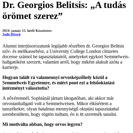
Dr. Georgios Belitsis: „A tudás
örömet szerez”
2024. január 15. hétfő
Közzétette:
Judit Dőtsch
Alumni interjúsorozatunk legújabb részében dr. Georgios Belitsis
szív- és mellkassebész, a University College London címzetes
docense számol be tapasztalatairól, amelyeket egykori Semmelweis-
hallgatóként szerzett, valamint arról, hogy miként alakult azóta a
karrierje.
Hogyan talált rá valamennyi orvosképzőhely közül a
Semmelweis Egyetemre, és miért pont ezt a felsőoktatási
intézményt választotta?
A nővéremnél, Sophiánál jártam látogatóban, aki akkor már
orvostanhallgató volt a Semmelweisen. Mikor elkísértem a
tanszékekre, olyan hatalmas mennyiségű oktatási tapasztalattal
szembesültem, hogy rögtön tudtam, én is itt szeretnék tanulni.
Mi motiválta abban, hogy orvos legyen?