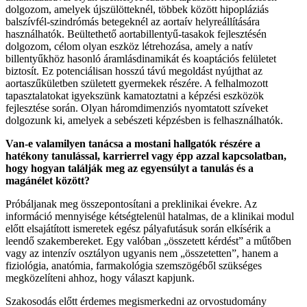
dolgozom, amelyek újszülötteknél, többek között hipopláziás
balszívfél-szindrómás betegeknél az aortaív helyreállítására
használhatók. Beültethető aortabillentyű-tasakok fejlesztésén
dolgozom, célom olyan eszköz létrehozása, amely a natív
billentyűkhöz hasonló áramlásdinamikát és koaptációs felületet
biztosít. Ez potenciálisan hosszú távú megoldást nyújthat az
aortaszűkületben született gyermekek részére. A felhalmozott
tapasztalatokat igyekszünk kamatoztatni a képzési eszközök
fejlesztése során. Olyan háromdimenziós nyomtatott szíveket
dolgozunk ki, amelyek a sebészeti képzésben is felhasználhatók.
Van-e valamilyen tanácsa a mostani hallgatók részére a
hatékony tanulással, karrierrel vagy épp azzal kapcsolatban,
hogy hogyan találják meg az egyensúlyt a tanulás és a
magánélet között?
Próbáljanak meg összepontosítani a preklinikai évekre. Az
információ mennyisége kétségtelenül hatalmas, de a klinikai modul
előtt elsajátított ismeretek egész pályafutásuk során elkísérik a
leendő szakembereket. Egy valóban „összetett kérdést” a műtőben
vagy az intenzív osztályon ugyanis nem „összetetten”, hanem a
fiziológia, anatómia, farmakológia szemszögéből szükséges
megközelíteni ahhoz, hogy választ kapjunk.
Szakosodás előtt érdemes megismerkedni az orvostudomány