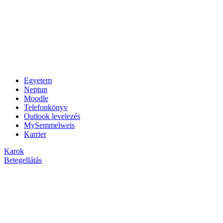
Egyetem
Neptun
Moodle
Telefonkönyv
Outlook levelezés
MySemmelweis
Karrier
Karok
Betegellátás