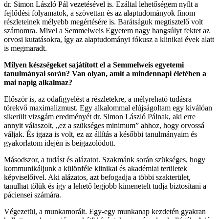
dr. Simon László Pál vezetésével is. Ezáltal lehetőségem nyílt a
fejlődési folyamatok, a szövettan és az alaptudományok finom
részleteinek mélyebb megértésére is. Barátságuk megtisztelő volt
számomra. Mivel a Semmelweis Egyetem nagy hangsúlyt fektet az
orvosi kutatásokra, így az alaptudományi fókusz a klinikai évek alatt
is megmaradt.
Milyen készségeket sajátított el a Semmelweis egyetemi
tanulmányai során? Van olyan, amit a mindennapi életében a
mai napig alkalmaz?
Először is, az odafigyelést a részletekre, a mélyreható tudásra
törekvő maximalizmust. Egy alkalommal elújságoltam egy kiválóan
sikerült vizsgám eredményét dr. Simon László Pálnak, aki erre
annyit válaszolt, „ez a szükséges minimum” ahhoz, hogy orvossá
váljak. És igaza is volt, ez az állítás a későbbi tanulmányaim és
gyakorlatom idején is beigazolódott.
Másodszor, a tudást és alázatot. Szakmánk során szükséges, hogy
kommunikáljunk a különféle klinikai és akadémiai területek
képviselőivel. Aki alázatos, azt befogadja a többi szakterület,
tanulhat tőlük és így a lehető legjobb kimenetelt tudja biztosítani a
páciensei számára.
Végezetül, a munkamorált. Egy-egy munkanap kezdetén gyakran