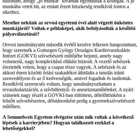
hallottam, ahogy „jó munkát” kívántak egymásnak a kollégák. A jó
munkába vetett hit, az emiatt érzett büszkeség rendkívül fontos a
sikerhez.
Mesélne nekünk az orvosi egyetemi évei alatt végzett önkéntes
munkájáról? Voltak-e példaképei, akik befolyásolták a későbbi
pályaválasztását?
Orvosi tanulmányaim második évétől kezdve lelkesen hangoztattam,
hogy szeretnék a Gottsegen György Országos Kardiovaszkuláris
Intézet (GOKVI) szívsebészeti műtőjébe bejutni, amely nagy
volumenű, nagy komplexitású ellátást biztosít. A vezető sebészek
éreztették velem, hogy a csapat része vagyok. A sebészek és az
akkori énem közötti óriási szakadékot áthidalta a tanulás iránti
szenvedélyem és az ő kedvességük, amivel fogadtak és tanítottak.
Rendkívül szerencsés voltam, hogy tanulmányozhattam a
revaszkularizációt, a szívbillentyű- és aneurizmaműtéteket. A nyári
szünetek nagy részét a GOVKI-ban töltöttem, délelőttönként a
felnőtt szívsebészeten, délutánonként pedig a gyermekszívsebészeti
műtőben.
A Semmelweis Egyetem elvégzése után mik voltak a következő
lépések a karrierjében? Hogyan találkozott ezekkel a
lehetőségekkel?