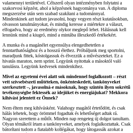
valamennyi területével. Célszerű olyan intézményben folytatni a
szakorvosi képzést, ahol a képzésnek hagyománya van. A diploma
megszerzése után sem szabad szakítani a tudománnyal.
Mindenkinek azt tudom javasolni, hogy vegyen részt kutatásokban,
olvasson tanulmányokat, és mindig keresse a miértekre a választ,
elfogadva, hogy az eredmény olykor meglepő lehet. Hálásnak kell
lennünk mind a kiugró, mind a mintába illeszkedő értékekért.
A munka és a magánélet egyensúlya elengedhetetlen a
fenntarthatósághoz és a hosszú élethez. Próbáljunk meg sportolni,
maradjunk fittek, kóstolgassuk és élvezzük a művészeteket. Ez a
hivatás maraton, nem sprint. Legyünk nyitottak a másoktól való
tanulásra. Legyünk kedvesek mindenkihez.
Mivel az egyetemi évei alatt sok mindennel foglalkozott – részt
vett szívsebészeti műtéteken, önkénteskedett, tankönyveket
szerkesztett –, javasolná-e másoknak, hogy szintén ilyen sokrétű
tevékenységbe fektessék az idejüket és energiájukat? Mekkora
kihívást jelentett ez Önnek?
Nem éltem meg kihívásként. Valahogy magától értetődött, és csak
hálás lehetek, hogy örömmel fogadtak és lehetőséget adtak rá.
Nagyon szerettem a műtőt. Minden nap rengeteg új dolgot tanultam.
Olyan témákról írtam a tankönyveket, amelyek foglalkoztattak. Csak
bátorítani tudom a fiatalabb kollégákat, hogy látogassák azokat a