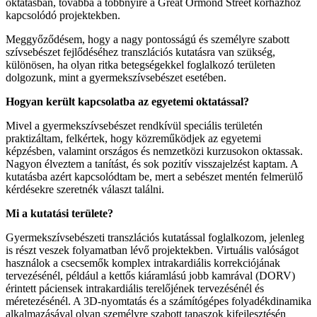
oktatásban, továbbá a többnyire a Great Ormond Street kórházhoz
kapcsolódó projektekben.
Meggyőződésem, hogy a nagy pontosságú és személyre szabott
szívsebészet fejlődéséhez transzlációs kutatásra van szükség,
különösen, ha olyan ritka betegségekkel foglalkozó területen
dolgozunk, mint a gyermekszívsebészet esetében.
Hogyan került kapcsolatba az egyetemi oktatással?
Mivel a gyermekszívsebészet rendkívül speciális területén
praktizáltam, felkértek, hogy közreműködjek az egyetemi
képzésben, valamint országos és nemzetközi kurzusokon oktassak.
Nagyon élveztem a tanítást, és sok pozitív visszajelzést kaptam. A
kutatásba azért kapcsolódtam be, mert a sebészet mentén felmerülő
kérdésekre szeretnék választ találni.
Mi a kutatási területe?
Gyermekszívsebészeti transzlációs kutatással foglalkozom, jelenleg
is részt veszek folyamatban lévő projektekben. Virtuális valóságot
használok a csecsemők komplex intrakardiális korrekciójának
tervezésénél, például a kettős kiáramlású jobb kamrával (DORV)
érintett páciensek intrakardiális terelőjének tervezésénél és
méretezésénél. A 3D-nyomtatás és a számítógépes folyadékdinamika
alkalmazásával olyan személyre szabott tapaszok kifejlesztésén