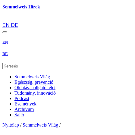
Semmelweis Hírek
hu
EN
DE
EN
DE
Semmelweis Világ
Egészség, prevenció
Oktatás, hallgatói élet
Tudomány, innováció
Podcast
Események
Archívum
Sajtó
Nyitólap
/
Semmelweis Világ
/