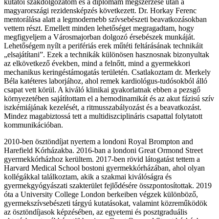
kutatói szakdolgozatom és a diplomám megszerzése után a
magyarországi rezidensképzés következett. Dr. Horkay Ferenc
mentorálása alatt a legmodernebb szívsebészeti beavatkozásokban
vettem részt. Emellett minden lehetőséget megragadtam, hogy
megfigyeljem a Városmajorban dolgozó érsebészek munkáját.
Lehetőségem nyílt a perifériás erek műtéti feltárásának technikáit
„elsajátítani”. Ezek a technikák különösen hasznosnak bizonyultak
az elkövetkező években, mind a felnőtt, mind a gyermekkori
mechanikus keringéstámogatás területén. Csatlakoztam dr. Merkely
Béla katéteres laborjához, ahol remek kardiológus-tudósokból álló
csapat vett körül. A kiváló klinikai gyakorlatnak ebben a pezsgő
környezetében sajátítottam el a hemodinamikát és az akut fázisú szív
iszkémiájának kezelését, a ritmusszabályozást és a beavatkozást.
Mindez magabiztossá tett a multidiszciplináris csapattal folytatott
kommunikációban.
2010-ben ösztöndíjat nyertem a londoni Royal Brompton and
Harefield Kórházakba. 2016-ban a londoni Great Ormond Street
gyermekkórházhoz kerültem. 2017-ben rövid látogatást tettem a
Harvard Medical School bostoni gyermekkórházában, ahol olyan
kollégákkal találkoztam, akik a szakmai kiválóságra és
gyermekgyógyászati szakterület fejlődésére összpontosítottak. 2019
óta a University College London berkeiben végzek különböző,
gyermekszívsebészeti tárgyú kutatásokat, valamint közreműködök
az ösztöndíjasok képzésében, az egyetemi és posztgraduális