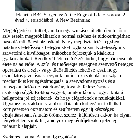
Jelenet a BBC Surgeons: At the Edge of Life c. sorozat 2.
évad 4. epizódjából: A New Beginning
Megelégedéssel tölt el, amikor egy szokásostól eltérően fejlődött
szív esetén megpróbálhatok a normál szívhez és tüdőkeringéshez
hasonló működést biztosítani. Nagy megtiszteltetés, egyben
hatalmas felelősség a betegeinkkel foglalkozni. Kötelességünk
szavatolni a kiválóságot, miközben fejlesztjük a kialakult
gyakorlatunkat. Rendkívül felemelő érzés tudni, hogy pácienseink
élete halad előre. A szív- és tüdőelégtelenségben szenvedő betegek
operálása és a szív- vagy tüdőátültetés lehetővé teszi, hogy
csodálatos javulásnak legyünk tanúi – ez csak alátámasztja a
mechanikus keringéstámogatás, a szervadományozás és a
transzplantációs orvostudomány további fejlesztésének
szükségességét. Boldog vagyok, amikor látom, hogy a kutató
hallgatóim jól teljesítenek, és hogy elégedettek a munkájukkal.
Ugyanez igaz akkor is, amikor fiatalabb kollégáimat klinikai
környezetben oktathatom és segíthetem egy új készségek
elsajátításában. A tudás örömet szerez, különösen akkor, ha olyan
tényeket fedezünk fel, amelyek megkérdőjelezik a jelenlegi
tudásunk alapjait.
Szekeres Hanna, Alumni Igazgatóság