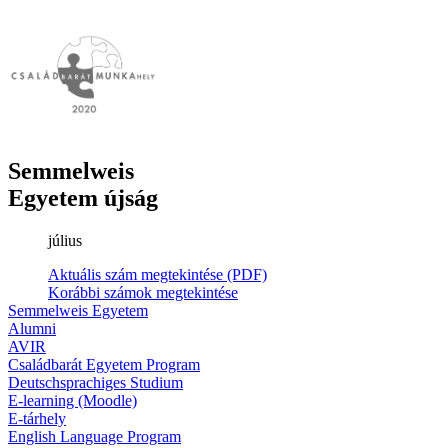
Semmelweis
Egyetem újság
július
Aktuális szám megtekintése (PDF)
Korábbi számok megtekintése
Semmelweis Egyetem
Alumni
AVIR
Családbarát Egyetem Program
Deutschsprachiges Studium
E-learning (Moodle)
E-tárhely
English Language Program