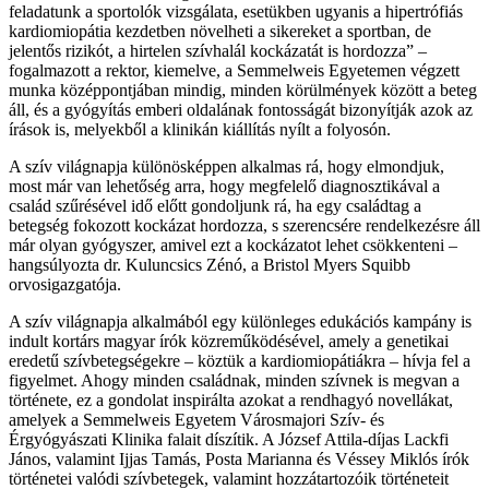
feladatunk a sportolók vizsgálata, esetükben ugyanis a hipertrófiás
kardiomiopátia kezdetben növelheti a sikereket a sportban, de
jelentős rizikót, a hirtelen szívhalál kockázatát is hordozza” –
fogalmazott a rektor, kiemelve, a Semmelweis Egyetemen végzett
munka középpontjában mindig, minden körülmények között a beteg
áll, és a gyógyítás emberi oldalának fontosságát bizonyítják azok az
írások is, melyekből a klinikán kiállítás nyílt a folyosón.
A szív világnapja különösképpen alkalmas rá, hogy elmondjuk,
most már van lehetőség arra, hogy megfelelő diagnosztikával a
család szűrésével idő előtt gondoljunk rá, ha egy családtag a
betegség fokozott kockázat hordozza, s szerencsére rendelkezésre áll
már olyan gyógyszer, amivel ezt a kockázatot lehet csökkenteni –
hangsúlyozta dr. Kuluncsics Zénó, a Bristol Myers Squibb
orvosigazgatója.
A szív világnapja alkalmából egy különleges edukációs kampány is
indult kortárs magyar írók közreműködésével, amely a genetikai
eredetű szívbetegségekre – köztük a kardiomiopátiákra – hívja fel a
figyelmet. Ahogy minden családnak, minden szívnek is megvan a
története, ez a gondolat inspirálta azokat a rendhagyó novellákat,
amelyek a Semmelweis Egyetem Városmajori Szív- és
Érgyógyászati Klinika falait díszítik. A József Attila-díjas Lackfi
János, valamint Ijjas Tamás, Posta Marianna és Véssey Miklós írók
történetei valódi szívbetegek, valamint hozzátartozóik történeteit