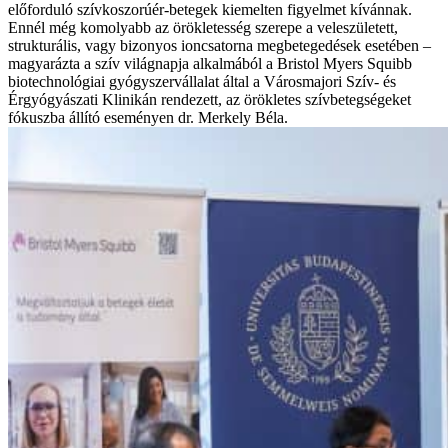
előforduló szívkoszorúér-betegek kiemelten figyelmet kívánnak.
Ennél még komolyabb az örökletesség szerepe a veleszületett,
strukturális, vagy bizonyos ioncsatorna megbetegedések esetében –
magyarázta a szív világnapja alkalmából a Bristol Myers Squibb
biotechnológiai gyógyszervállalat által a Városmajori Szív- és
Érgyógyászati Klinikán rendezett, az örökletes szívbetegségeket
fókuszba állító eseményen dr. Merkely Béla.