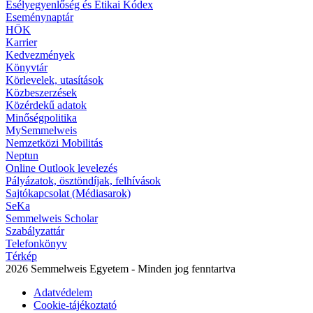
Esélyegyenlőség és Etikai Kódex
Eseménynaptár
HÖK
Karrier
Kedvezmények
Könyvtár
Körlevelek, utasítások
Közbeszerzések
Közérdekű adatok
Minőségpolitika
MySemmelweis
Nemzetközi Mobilitás
Neptun
Online Outlook levelezés
Pályázatok, ösztöndíjak, felhívások
Sajtókapcsolat (Médiasarok)
SeKa
Semmelweis Scholar
Szabályzattár
Telefonkönyv
Térkép
2026 Semmelweis Egyetem - Minden jog fenntartva
Adatvédelem
Cookie-tájékoztató