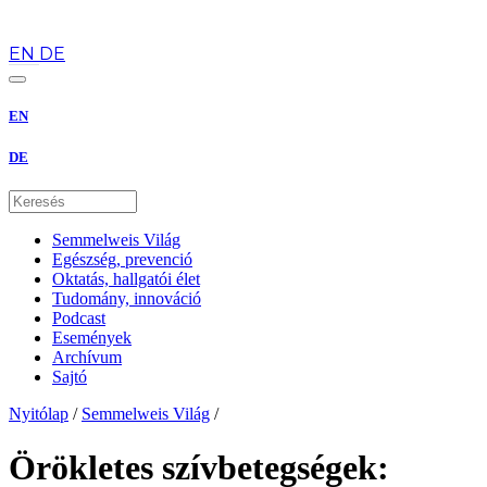
hu
EN
DE
EN
DE
Semmelweis Világ
Egészség, prevenció
Oktatás, hallgatói élet
Tudomány, innováció
Podcast
Események
Archívum
Sajtó
Nyitólap
/
Semmelweis Világ
/
Örökletes szívbetegségek: