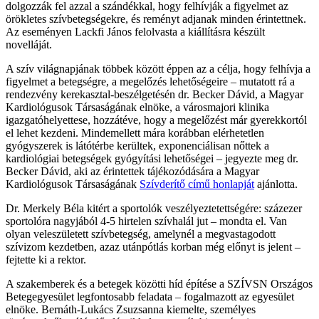
dolgozzák fel azzal a szándékkal, hogy felhívják a figyelmet az
örökletes szívbetegségekre, és reményt adjanak minden érintettnek.
Az eseményen Lackfi János felolvasta a kiállításra készült
novelláját.
A szív világnapjának többek között éppen az a célja, hogy felhívja a
figyelmet a betegségre, a megelőzés lehetőségeire – mutatott rá a
rendezvény kerekasztal-beszélgetésén dr. Becker Dávid, a Magyar
Kardiológusok Társaságának elnöke, a városmajori klinika
igazgatóhelyettese, hozzátéve, hogy a megelőzést már gyerekkortól
el lehet kezdeni. Mindemellett mára korábban elérhetetlen
gyógyszerek is látótérbe kerültek, exponenciálisan nőttek a
kardiológiai betegségek gyógyítási lehetőségei – jegyezte meg dr.
Becker Dávid, aki az érintettek tájékozódására a Magyar
Kardiológusok Társaságának
Szívderítő című honlapját
ajánlotta.
Dr. Merkely Béla kitért a sportolók veszélyeztetettségére: százezer
sportolóra nagyjából 4-5 hirtelen szívhalál jut – mondta el. Van
olyan veleszületett szívbetegség, amelynél a megvastagodott
szívizom kezdetben, azaz utánpótlás korban még előnyt is jelent –
fejtette ki a rektor.
A szakemberek és a betegek közötti híd építése a SZÍVSN Országos
Betegegyesület legfontosabb feladata – fogalmazott az egyesület
elnöke. Bernáth-Lukács Zsuzsanna kiemelte, személyes