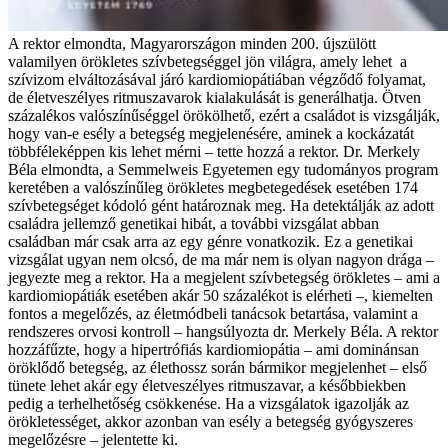
A rektor elmondta, Magyarországon minden 200. újszülött
valamilyen örökletes szívbetegséggel jön világra, amely lehet a
szívizom elváltozásával járó kardiomiopátiában végződő folyamat,
de életveszélyes ritmuszavarok kialakulását is generálhatja. Ötven
százalékos valószínűséggel örökölhető, ezért a családot is vizsgálják,
hogy van-e esély a betegség megjelenésére, aminek a kockázatát
többféleképpen kis lehet mérni – tette hozzá a rektor. Dr. Merkely
Béla elmondta, a Semmelweis Egyetemen egy tudományos program
keretében a valószínűleg örökletes megbetegedések esetében 174
szívbetegséget kódoló gént határoznak meg. Ha detektálják az adott
családra jellemző genetikai hibát, a további vizsgálat abban
családban már csak arra az egy génre vonatkozik. Ez a genetikai
vizsgálat ugyan nem olcsó, de ma már nem is olyan nagyon drága –
jegyezte meg a rektor. Ha a megjelent szívbetegség örökletes – ami a
kardiomiopátiák esetében akár 50 százalékot is elérheti –, kiemelten
fontos a megelőzés, az életmódbeli tanácsok betartása, valamint a
rendszeres orvosi kontroll – hangsúlyozta dr. Merkely Béla. A rektor
hozzáfűzte, hogy a hipertrófiás kardiomiopátia – ami dominánsan
öröklődő betegség, az élethossz során bármikor megjelenhet – első
tünete lehet akár egy életveszélyes ritmuszavar, a későbbiekben
pedig a terhelhetőség csökkenése. Ha a vizsgálatok igazolják az
örökletességet, akkor azonban van esély a betegség gyógyszeres
megelőzésre – jelentette ki.