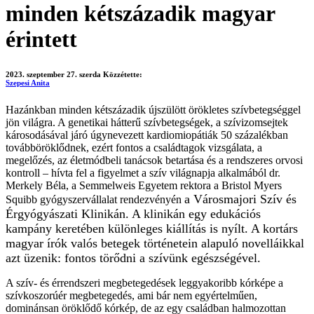
minden kétszázadik magyar
érintett
2023. szeptember 27. szerda
Közzétette:
Szepesi Anita
Hazánkban minden kétszázadik újszülött örökletes szívbetegséggel
jön világra. A genetikai hátterű szívbetegségek, a szívizomsejtek
károsodásával járó úgynevezett kardiomiopátiák 50 százalékban
továbböröklődnek, ezért fontos a családtagok vizsgálata, a
megelőzés, az életmódbeli tanácsok betartása és a rendszeres orvosi
kontroll – hívta fel a figyelmet a szív világnapja alkalmából dr.
Merkely Béla, a Semmelweis Egyetem rektora a Bristol Myers
a Városmajori Szív és
Squibb gyógyszervállalat rendezvényén
Érgyógyászati Klinikán. A klinikán egy edukációs
kampány keretében különleges kiállítás is nyílt. A kortárs
magyar írók valós betegek történetein alapuló novelláikkal
azt üzenik: fontos törődni a szívünk egészségével.
A szív- és érrendszeri megbetegedések leggyakoribb kórképe a
szívkoszorúér megbetegedés, ami bár nem egyértelműen,
dominánsan öröklődő kórkép, de az egy családban halmozottan