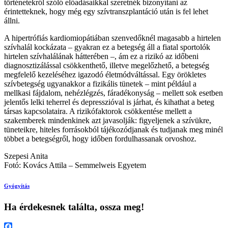
történetekről szóló előadásaikkal szeretnék bizonyítani az
érintetteknek, hogy még egy szívtranszplantáció után is fel lehet
állni.
A hipertrófiás kardiomiopátiában szenvedőknél magasabb a hirtelen
szívhalál kockázata – gyakran ez a betegség áll a fiatal sportolók
hirtelen szívhalálának hátterében –, ám ez a rizikó az időbeni
diagnosztizálással csökkenthető, illetve megelőzhető, a betegség
megfelelő kezeléséhez igazodó életmódváltással. Egy örökletes
szívbetegség ugyanakkor a fizikális tünetek – mint például a
mellkasi fájdalom, nehézlégzés, fáradékonyság – mellett sok esetben
jelentős lelki teherrel és depresszióval is járhat, és kihathat a beteg
társas kapcsolataira. A rizikófaktorok csökkentése mellett a
szakemberek mindenkinek azt javasolják: figyeljenek a szívükre,
tüneteikre, hiteles forrásokból tájékozódjanak és tudjanak meg minél
többet a betegségről, hogy időben fordulhassanak orvoshoz.
Szepesi Anita
Fotó: Kovács Attila – Semmelweis Egyetem
Gyógyítás
Ha érdekesnek találta, ossza meg!