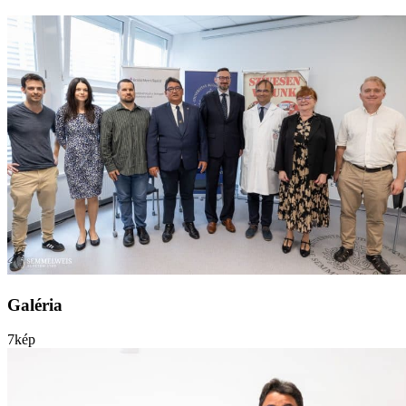
Galéria
7
kép