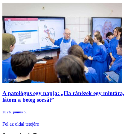
A patológus egy napja: „Ha ránézek egy mintára,
látom a beteg sorsát”
2026.
június 5.
Fel az oldal tetejére