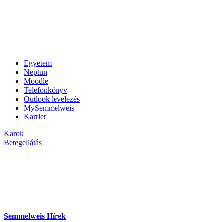
Egyetem
Neptun
Moodle
Telefonkönyv
Outlook levelezés
MySemmelweis
Karrier
Karok
Betegellátás
Semmelweis Hírek