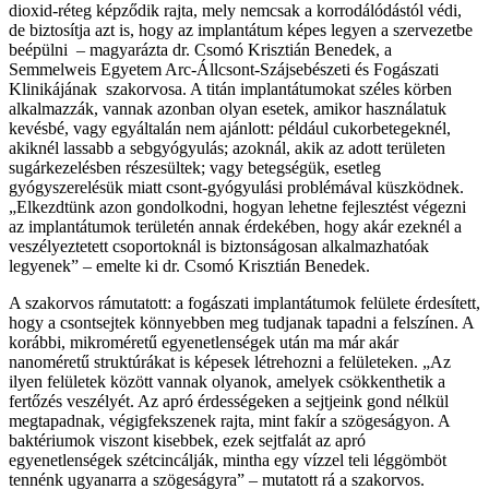
dioxid-réteg képződik rajta, mely nemcsak a korrodálódástól védi,
de biztosítja azt is, hogy az implantátum képes legyen a szervezetbe
beépülni – magyarázta dr. Csomó Krisztián Benedek, a
Semmelweis Egyetem Arc-Állcsont-Szájsebészeti és Fogászati
Klinikájának szakorvosa. A titán implantátumokat széles körben
alkalmazzák, vannak azonban olyan esetek, amikor használatuk
kevésbé, vagy egyáltalán nem ajánlott: például cukorbetegeknél,
akiknél lassabb a sebgyógyulás; azoknál, akik az adott területen
sugárkezelésben részesültek; vagy betegségük, esetleg
gyógyszerelésük miatt csont-gyógyulási problémával küszködnek.
„Elkezdtünk azon gondolkodni, hogyan lehetne fejlesztést végezni
az implantátumok területén annak érdekében, hogy akár ezeknél a
veszélyeztetett csoportoknál is biztonságosan alkalmazhatóak
legyenek” – emelte ki dr. Csomó Krisztián Benedek.
A szakorvos rámutatott: a fogászati implantátumok felülete érdesített,
hogy a csontsejtek könnyebben meg tudjanak tapadni a felszínen. A
korábbi, mikroméretű egyenetlenségek után ma már akár
nanoméretű struktúrákat is képesek létrehozni a felületeken. „Az
ilyen felületek között vannak olyanok, amelyek csökkenthetik a
fertőzés veszélyét. Az apró érdességeken a sejtjeink gond nélkül
megtapadnak, végigfekszenek rajta, mint fakír a szögeságyon. A
baktériumok viszont kisebbek, ezek sejtfalát az apró
egyenetlenségek szétcincálják, mintha egy vízzel teli léggömböt
tennénk ugyanarra a szögeságyra” – mutatott rá a szakorvos.