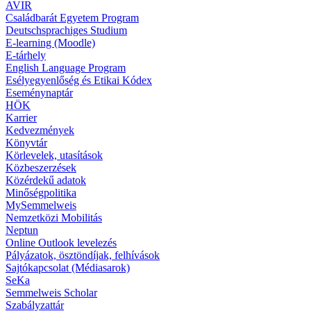
AVIR
Családbarát Egyetem Program
Deutschsprachiges Studium
E-learning (Moodle)
E-tárhely
English Language Program
Esélyegyenlőség és Etikai Kódex
Eseménynaptár
HÖK
Karrier
Kedvezmények
Könyvtár
Körlevelek, utasítások
Közbeszerzések
Közérdekű adatok
Minőségpolitika
MySemmelweis
Nemzetközi Mobilitás
Neptun
Online Outlook levelezés
Pályázatok, ösztöndíjak, felhívások
Sajtókapcsolat (Médiasarok)
SeKa
Semmelweis Scholar
Szabályzattár