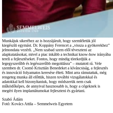
Munkájuk sikeréhez az is hozzájárult, hogy szemléletük jól
kiegészíti egymást. Dr. Koppány Ferencet a „vissza a gyökerekhez”
jelmondata vezérli. „Nem szabad szem elől téveszteni az
alapkutatásokat, mivel a piac inkább a technikai know-how irányába
tereli a fejlesztéseket. Fontos, hogy mindig törekedjük a
legegyszerűbb és legésszerűbb megoldásra” – mutatott rá. Vele
szemben dr. Csomó Krisztián Benedeket a kíváncsiság, a fejlesztés
és innováció folyamatos keresése élteti. Mint arra rámutattak, még
rengeteg munka áll előttük, hiszen további vizsgálatokkal és
adatokkal kell bizonyítaniuk, hogy módszerük nem csak
működőképes, de annyival hasznosabb is, hogy a cégeknek is
megéri ilyen implantátumokat fejleszteni és gyártani.
Szabó Ádám
Fotó: Kovács Attila – Semmelweis Egyetem