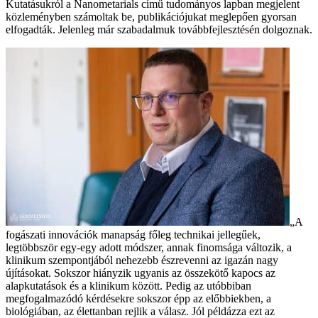
Kutatásukról a Nanometarials című tudományos lapban megjelent
közleményben számoltak be, publikációjukat meglepően gyorsan
elfogadták. Jelenleg már szabadalmuk továbbfejlesztésén dolgoznak.
„A
fogászati innovációk manapság főleg technikai jellegűek,
legtöbbször egy-egy adott módszer, annak finomsága változik, a
klinikum szempontjából nehezebb észrevenni az igazán nagy
újításokat. Sokszor hiányzik ugyanis az összekötő kapocs az
alapkutatások és a klinikum között. Pedig az utóbbiban
megfogalmazódó kérdésekre sokszor épp az előbbiekben, a
biológiában, az élettanban rejlik a válasz. Jól példázza ezt az