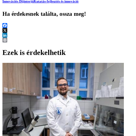
Innovációs Díj
interjú
Kutatás-fejlesztés és innováció
Ha érdekesnek találta, ossza meg!
Facebook
X
LinkedIn
Print
Ezek is érdekelhetik