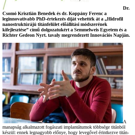
Dr.
Csomó Krisztián Benedek és dr. Koppány Ferenc a
leginnovatívabb PhD-értekezés díját vehették át a „Hidrofil
nanostruktúrájú titánfelület előállítási módszerének
kifejlesztése” című dolgozatukért a Semmelweis Egyetem és a
Richter Gedeon Nyrt. tavaly megrendezett Innovációs Napján.
A
manapság alkalmazott fogászati implantátumok többsége titánból
készül: ennek legnagyobb előnye, hogy levegővel érintkezve titán-