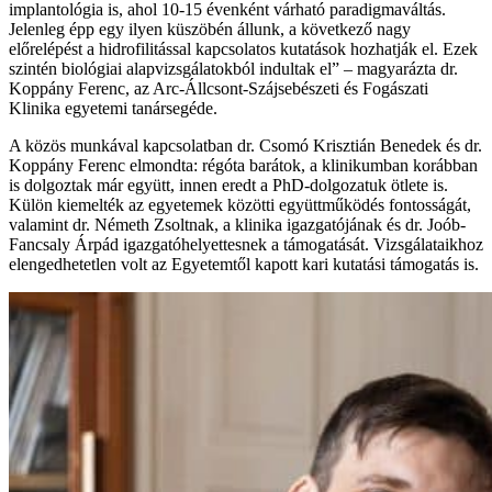
implantológia is, ahol 10-15 évenként várható paradigmaváltás.
Jelenleg épp egy ilyen küszöbén állunk, a következő nagy
előrelépést a hidrofilitással kapcsolatos kutatások hozhatják el. Ezek
szintén biológiai alapvizsgálatokból indultak el” – magyarázta dr.
Koppány Ferenc, az Arc-Állcsont-Szájsebészeti és Fogászati
Klinika egyetemi tanársegéde.
A közös munkával kapcsolatban dr. Csomó Krisztián Benedek és dr.
Koppány Ferenc elmondta: régóta barátok, a klinikumban korábban
is dolgoztak már együtt, innen eredt a PhD-dolgozatuk ötlete is.
Külön kiemelték az egyetemek közötti együttműködés fontosságát,
valamint dr. Németh Zsoltnak, a klinika igazgatójának és dr. Joób-
Fancsaly Árpád igazgatóhelyettesnek a támogatását. Vizsgálataikhoz
elengedhetetlen volt az Egyetemtől kapott kari kutatási támogatás is.