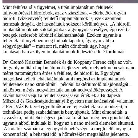
Mint felhívta rá a figyelmet, a titán implantátum-felületek
túlnyomórészt hidrofóbok, azaz víztaszítóak – elérhetőek ugyan
hidrofil (vízkedvelő) felületű implantátumok is, ezek azonban
nemcsak drágák, de használatuk sokszor körülményes. „A hidrofil
implantátumoknak sokkal jobbak a gyógyulási esélyei, épp ezért a
betegek szélesebb körénél alkalmazhatóak. Ezeken ugyanis a
fehérjék könnyebben meg tudnak tapadni, így gyorsabb a
sebgyógyulás” – mutatott rá, miért döntöttek úgy, hogy
kutatásaikban az ilyen implantátumok fejlesztése felé fordulnak.
Dr. Csomó Krisztián Benedek és dr. Koppány Ferenc célja az volt,
hogy olyan titán implantátumot fejlesszenek, melynek nemcsak nano
méret tartományban érdes a felülete, de hidrofil is. Egy olyan
megoldást kellett tehát találniuk, ami megőrzi az implantátumok
felületének nano-struktúráit – például baktériumölő tulajdonságát –
miközben mégis megváltoztatja annak nedvesítőképességét. A
kívánt hatást végül a felület savazásával érték el: a Budapesti
Műszaki és Gazdaságtudományi Egyetem munkatársaival, valamint
a Ferr-Váz Kft.-vel együttműködve fejlesztették ki a módszert, a
technikára pedig szabadalmat is benyújtottak. Mint elmondták, a
savazásra, mint lehetséges eljárásra korábban még nem gondoltak,
ugyanis abból indultak ki, hogy az a nano méretű elemeket eltünteti.
A kutatók számára a legnagyobb nehézséget a megfelelő anyag, a
koncentráció, a behatási idő, a hőmérséklet megtalálása jelentette.