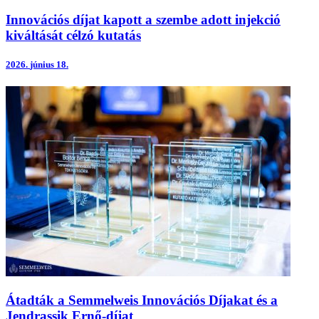
Innovációs díjat kapott a szembe adott injekció
kiváltását célzó kutatás
2026.
június 18.
Átadták a Semmelweis Innovációs Díjakat és a
Jendrassik Ernő-díjat