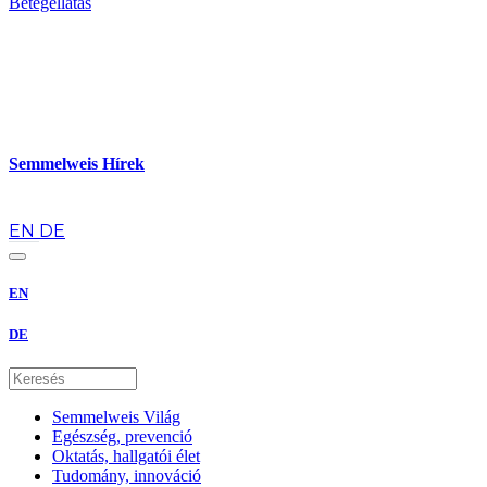
Betegellátás
Semmelweis Hírek
hu
EN
DE
EN
DE
Semmelweis Világ
Egészség, prevenció
Oktatás, hallgatói élet
Tudomány, innováció