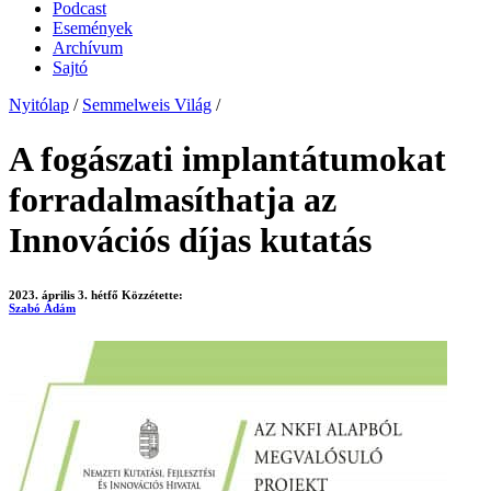
Podcast
Események
Archívum
Sajtó
Nyitólap
/
Semmelweis Világ
/
A fogászati implantátumokat
forradalmasíthatja az
Innovációs díjas kutatás
2023. április 3. hétfő
Közzétette:
Szabó Ádám