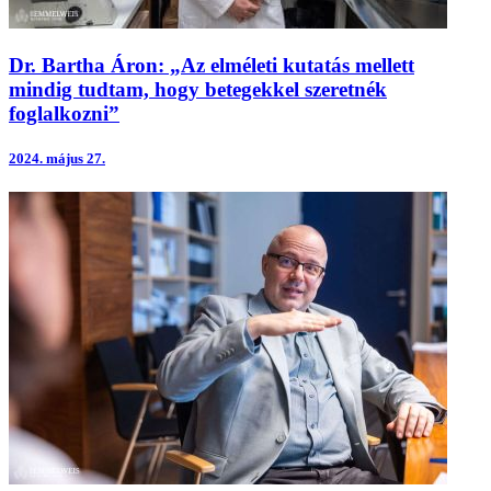
Dr. Bartha Áron: „Az elméleti kutatás mellett
mindig tudtam, hogy betegekkel szeretnék
foglalkozni”
2024.
május 27.