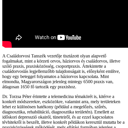
A Családorvosi Tanszék vezetője tisztázott olyan alapvető
fogalmakat, mint a körzeti orvos, háziorvos és családorvos, illetve
szóló praxis, praxisközösség, csoportpraxis. Áttekintette a
családorvoslás legjellemzőbb tulajdonságait is, előnyként említve,
hogy egy beteggel folyamatos a háziorvos kapcsolata. Mint
elmondta, Magyarországon jelenleg mintegy 6500 praxis van,
átlagosan 1650 fő tartozik egy praxishoz.
Dr. Torzsa Péter érintette a telemedicina témakörét is, kitérve a
konkrét módszerekre, eszközökre, valamint arra, mely területeken
lehet ez különösen hatékony (például a megelőzés, szűrés,
diagnosztika, rehabilitáció, diagnosztika területén). Emellett az
időskori depresszió okairól, tüneteiről, és az ezzel kapcsolatos
tévhitekről is beszélt, illetve konkrét példákon keresztül mutatta be a
praxisközösségek működését, mely ellátási formában jelenleg a