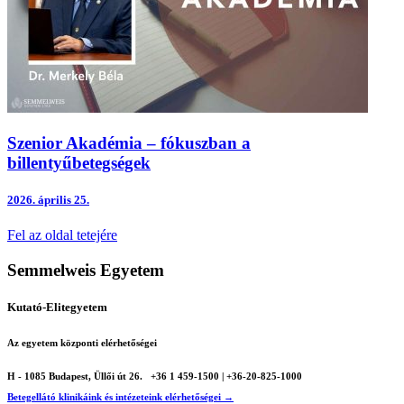
Szenior Akadémia – fókuszban a
billentyűbetegségek
2026.
április 25.
Fel az oldal tetejére
Semmelweis Egyetem
Kutató-Elitegyetem
Az egyetem központi elérhetőségei
H - 1085 Budapest, Üllői út 26.
+36 1 459-1500 | +36-20-825-1000
Betegellátó klinikáink és intézeteink elérhetőségei →