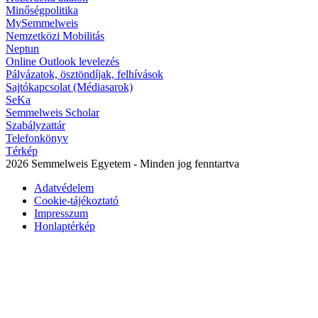
Minőségpolitika
MySemmelweis
Nemzetközi Mobilitás
Neptun
Online Outlook levelezés
Pályázatok, ösztöndíjak, felhívások
Sajtókapcsolat (Médiasarok)
SeKa
Semmelweis Scholar
Szabályzattár
Telefonkönyv
Térkép
2026 Semmelweis Egyetem - Minden jog fenntartva
Adatvédelem
Cookie-tájékoztató
Impresszum
Honlaptérkép