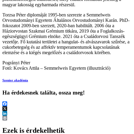
magyar lakosság egyharmada részesül.
Torzsa Péter diplomáját 1995-ben szerezte a Semmelweis
Orvostudományi Egyetem Általános Orvostudományi Karán. PhD-
fokozatot 2009-ben szerzett, 2020-ban habilitált. 2006 óta a
Háziorvostan Szakmai Grémium titkára, 2019 óta a Foglalkozás-
egészségügyi Grémium elnöke. 2021 óta a Családorvosi Tanszék
vezetője. Fő kutatási területei a hangulat- és alvászavarok szűrése, a
cukorbetegség és az affektív temperamentumok kapcsolatának
elemzése és a kiégés megelőzés a családorvosok körében.
Pogrányi Péter
Fotó: Kovács Attila – Semmelweis Egyetem (illusztráció)
Szenior akadémia
Ha érdekesnek találta, ossza meg!
Facebook
X
LinkedIn
Print
Ezek is érdekelhetik