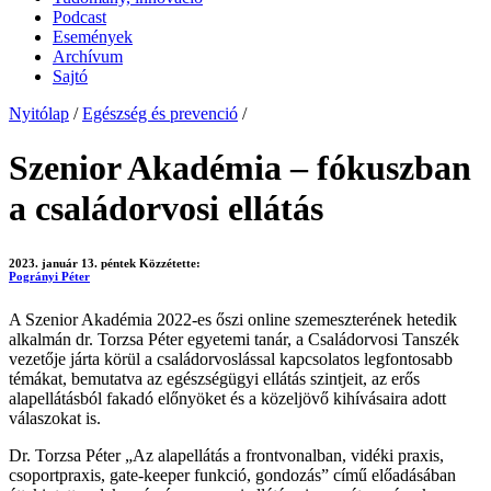
Podcast
Események
Archívum
Sajtó
Nyitólap
/
Egészség és prevenció
/
Szenior Akadémia – fókuszban
a családorvosi ellátás
2023. január 13. péntek
Közzétette:
Pogrányi Péter
A Szenior Akadémia 2022-es őszi online szemeszterének hetedik
alkalmán dr. Torzsa Péter egyetemi tanár, a Családorvosi Tanszék
vezetője járta körül a családorvoslással kapcsolatos legfontosabb
témákat, bemutatva az egészségügyi ellátás szintjeit, az erős
alapellátásból fakadó előnyöket és a közeljövő kihívásaira adott
válaszokat is.
Dr. Torzsa Péter „Az alapellátás a frontvonalban, vidéki praxis,
csoportpraxis, gate-keeper funkció, gondozás” című előadásában