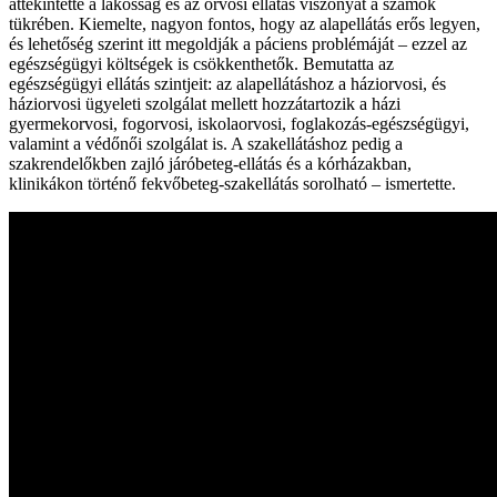
áttekintette a lakosság és az orvosi ellátás viszonyát a számok
tükrében. Kiemelte, nagyon fontos, hogy az alapellátás erős legyen,
és lehetőség szerint itt megoldják a páciens problémáját – ezzel az
egészségügyi költségek is csökkenthetők. Bemutatta az
egészségügyi ellátás szintjeit: az alapellátáshoz a háziorvosi, és
háziorvosi ügyeleti szolgálat mellett hozzátartozik a házi
gyermekorvosi, fogorvosi, iskolaorvosi, foglakozás-egészségügyi,
valamint a védőnői szolgálat is. A szakellátáshoz pedig a
szakrendelőkben zajló járóbeteg-ellátás és a kórházakban,
klinikákon történő fekvőbeteg-szakellátás sorolható – ismertette.