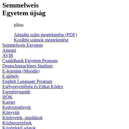
Semmelweis
Egyetem újság
július
Aktuális szám megtekintése (PDF)
Korábbi számok megtekintése
Semmelweis Egyetem
Alumni
AVIR
Családbarát Egyetem Program
Deutschsprachiges Studium
E-learning (Moodle)
E-tárhely
English Language Program
Esélyegyenlőség és Etikai Kódex
Eseménynaptár
HÖK
Karrier
Kedvezmények
Könyvtár
Körlevelek, utasítások
Közbeszerzések
Közérdekű adatok