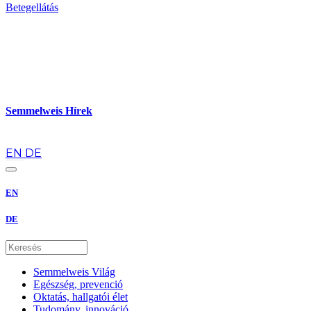
Betegellátás
Semmelweis Hírek
hu
EN
DE
EN
DE
Semmelweis Világ
Egészség, prevenció
Oktatás, hallgatói élet
Tudomány, innováció