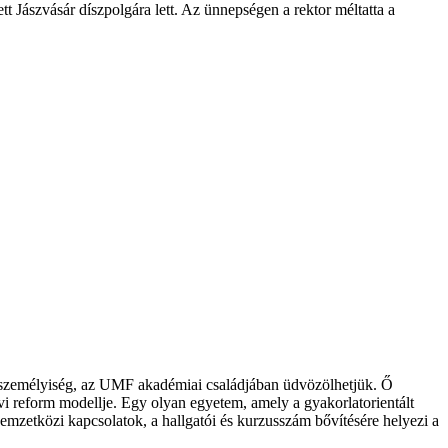
ászvásár díszpolgára lett. Az ünnepségen a rektor méltatta a
ett személyiség, az UMF akadémiai családjában üdvözölhetjük. Ő
 reform modellje. Egy olyan egyetem, amely a gyakorlatorientált
emzetközi kapcsolatok, a hallgatói és kurzusszám bővítésére helyezi a