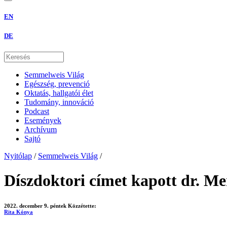
EN
DE
Semmelweis Világ
Egészség, prevenció
Oktatás, hallgatói élet
Tudomány, innováció
Podcast
Események
Archívum
Sajtó
Nyitólap
/
Semmelweis Világ
/
Díszdoktori címet kapott dr. Me
2022. december 9. péntek
Közzétette:
Rita Kónya