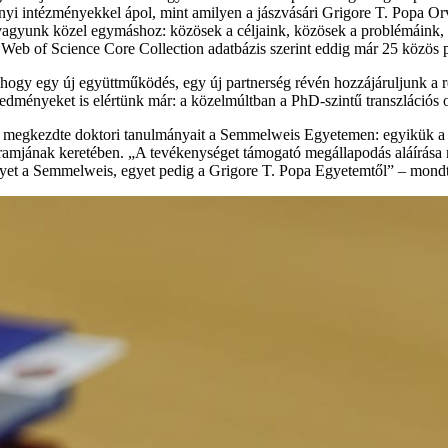
nyi intézményekkel ápol, mint amilyen a jászvásári Grigore T. Popa
 vagyunk közel egymáshoz: közösek a céljaink, közösek a problémáink,
eb of Science Core Collection adatbázis szerint eddig már 25 közös pu
al, hogy egy új együttműködés, egy új partnerség révén hozzájáruljunk 
eredményeket is elértünk már: a közelmúltban a PhD-szintű transzláció
 megkezdte doktori tanulmányait a Semmelweis Egyetemen: egyikük a fo
gramjának keretében. „A tevékenységet támogató megállapodás aláírása
egyet a Semmelweis, egyet pedig a Grigore T. Popa Egyetemtől” – mond