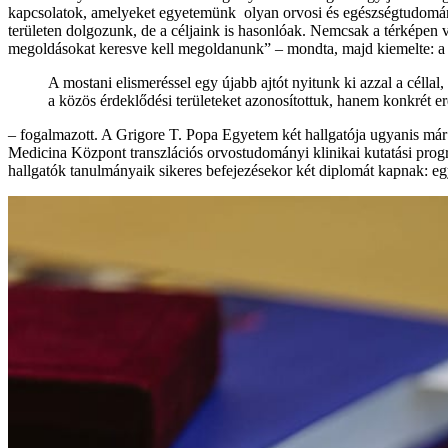
kapcsolatok, amelyeket egyetemünk olyan orvosi és egészségtudomá
területen dolgozunk, de a céljaink is hasonlóak. Nemcsak a térképen
megoldásokat keresve kell megoldanunk” – mondta, majd kiemelte: a W
A mostani elismeréssel egy újabb ajtót nyitunk ki azzal a céll
a közös érdeklődési területeket azonosítottuk, hanem konkrét 
– fogalmazott. A Grigore T. Popa Egyetem két hallgatója ugyanis már
Medicina Központ transzlációs orvostudományi klinikai kutatási pro
hallgatók tanulmányaik sikeres befejezésekor két diplomát kapnak: 