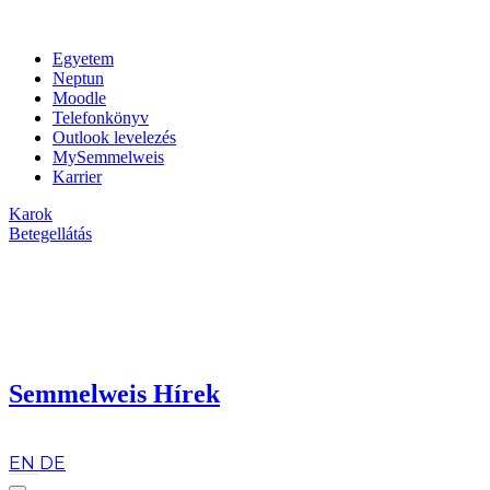
Egyetem
Neptun
Moodle
Telefonkönyv
Outlook levelezés
MySemmelweis
Karrier
Karok
Betegellátás
Semmelweis Hírek
hu
EN
DE