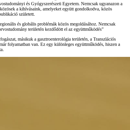
 Orvostudományi és Gyógyszerészeti Egyetem. Nemcsak ugyanazon a
 közösek a kihívásaink, amelyeket együtt gondolkodva, közös
blikáció született.
a regionális és globális problémák közös megoldásához. Nemcsak
s orvostudomány területén kezdődött el az együttműködés”
gászat, másikuk a gasztroenterológia területén, a Transzlációs
 már folyamatban van. Ez egy különleges együttműködés, hiszen a
ta.