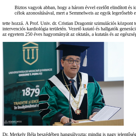
Biztos vagyok abban, hogy a három évvel ezelőtt elindított é
célok azonosításával, mert a Semmelweis az egyik legerősebb 
tette hozzá.
A Prof. Univ. dr. Cristian Dragomir szimulációs központ
intervenciós kardiológia területén. Vezető kutató és hallgatók generá
az egyetem 250 éves hagyományát az oktatás, a kutatás és az egészség
Dr. Merkely Béla beszédében hangsúlyozta: mindig is nagy jelentőség