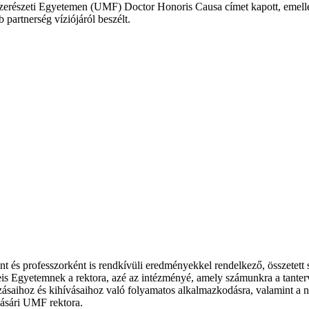
észeti Egyetemen (UMF) Doctor Honoris Causa címet kapott, emellett J
partnerség víziójáról beszélt.
ként és professzorként is rendkívüli eredményekkel rendelkező, összet
Egyetemnek a rektora, azé az intézményé, amely számunkra a tantervi
ozásaihoz és kihívásaihoz való folyamatos alkalmazkodásra, valamint a n
zvásári UMF rektora.