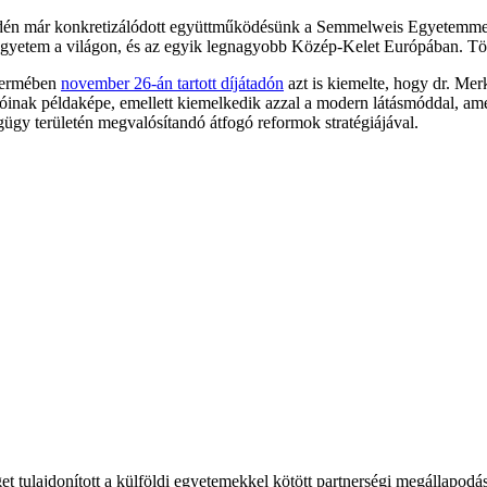
s idén már konkretizálódott együttműködésünk a Semmelweis Egyetemmel 
egyetem a világon, és az egyik legnagyobb Közép-Kelet Európában. Töb
 termében
november 26-án tartott díjátadón
azt is kiemelte, hogy dr. Me
cióinak példaképe, emellett kiemelkedik azzal a modern látásmóddal, ame
ügy területén megvalósítandó átfogó reformok stratégiájával.
et tulajdonított a külföldi egyetemekkel kötött partnerségi megállap