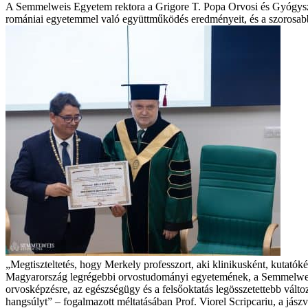
A Semmelweis Egyetem rektora a Grigore T. Popa Orvosi és Gyógyszer
romániai egyetemmel való együttműködés eredményeit, és a szorosabb 
„Megtiszteltetés, hogy Merkely professzort, aki klinikusként, kutató
Magyarország legrégebbi orvostudományi egyetemének, a Semmelweis 
orvosképzésre, az egészségügy és a felsőoktatás legösszetettebb vált
hangsúlyt” – fogalmazott méltatásában Prof. Viorel Scripcariu, a jás