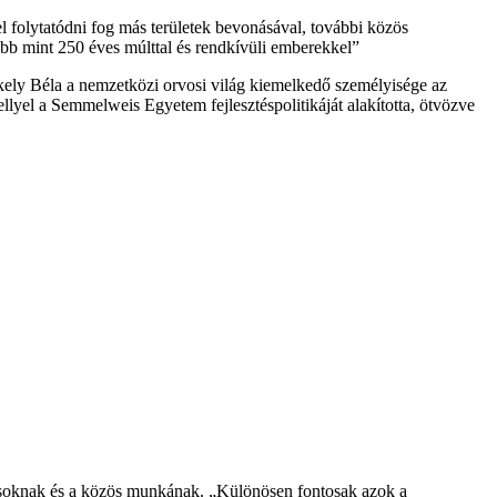
folytatódni fog más területek bevonásával, további közös
b mint 250 éves múlttal és rendkívüli emberekkel”
rkely Béla a nemzetközi orvosi világ kiemelkedő személyisége az
llyel a Semmelweis Egyetem fejlesztéspolitikáját alakította, ötvözve
odásoknak és a közös munkának. „Különösen fontosak azok a