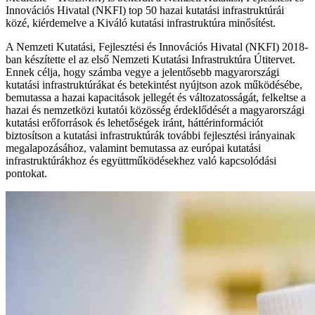
Innovációs Hivatal (NKFI) top 50 hazai kutatási infrastruktúrái
közé, kiérdemelve a Kiváló kutatási infrastruktúra minősítést.
A Nemzeti Kutatási, Fejlesztési és Innovációs Hivatal (NKFI) 2018-
ban készítette el az első Nemzeti Kutatási Infrastruktúra Útitervet.
Ennek célja, hogy számba vegye a jelentősebb magyarországi
kutatási infrastruktúrákat és betekintést nyújtson azok működésébe,
bemutassa a hazai kapacitások jellegét és változatosságát, felkeltse a
hazai és nemzetközi kutatói közösség érdeklődését a magyarországi
kutatási erőforrások és lehetőségek iránt, háttérinformációt
biztosítson a kutatási infrastruktúrák további fejlesztési irányainak
megalapozásához, valamint bemutassa az európai kutatási
infrastruktúrákhoz és együttműködésekhez való kapcsolódási
pontokat.