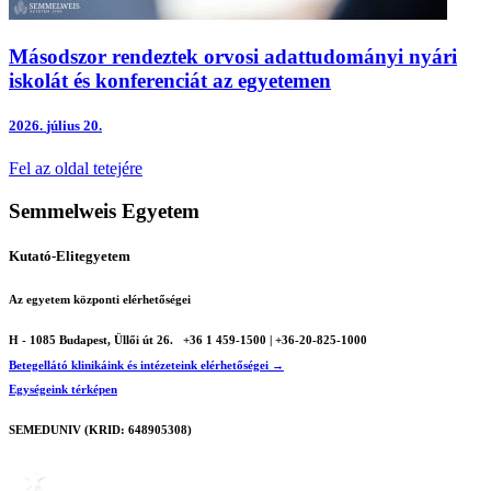
Másodszor rendeztek orvosi adattudományi nyári
iskolát és konferenciát az egyetemen
2026.
július 20.
Fel az oldal tetejére
Semmelweis Egyetem
Kutató-Elitegyetem
Az egyetem központi elérhetőségei
H - 1085 Budapest, Üllői út 26.
+36 1 459-1500 | +36-20-825-1000
Betegellátó klinikáink és intézeteink elérhetőségei →
Egységeink térképen
SEMEDUNIV (KRID: 648905308)