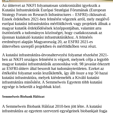
Az útitervet az NKFI folyamatosan szinkronizálni igyekszik a
Kutatási Infrastruktúrák Európai Stratégiai Fórumának (European
Strategy Forum on Research Infrastructures – ESFRI) ciklusaival.
Ennek érdekében 2021-ben felmérést végeztek arról, mely meglévő
európai kutatási infrastruktúra mérföldkövek vagy projektek állnak a
magyar kutatók érdeklődésének középpontjában, valamint arra
ösztönözték a tudományos közösséget, hogy csatlakozzanak az
újonnan kialakuló kutatási infrastruktúrákhoz. A felmérés
eredményei alapján Magyarország 20, az ESFRI 2021-es
útitervében szereplő projektben és mérföldkőben vesz részt.
A kutatási infrastruktúra-útvonaltervezési folyamat részeként 2021-
ben az NKFI országos felmérést is végzett, melynek célja a legjobb
magyar kutatási infrastruktúrák azonosítása volt. 98 javaslat érkezett
az ESFRI-útiterv által besorolt hat tudományterületen. Ezeket az
értékelési folyamat során leszűkítették, így állt össze a top 50 hazai
kutatási infrastruktúra, melyek kiérdemelték a Kiváló kutatási
infrastruktúra minősítést. A Semmelweis Egyetem több kutatási
egysége is bekerült a legjobbak közé.
Semmelweis Biobank Hálózat
A Semmelweis Biobank Hálózat 2010-ben jött létre. A kutatási
infrastruktúra az egyetem szervezeti egységeinek biobankjait fogja