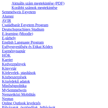
Aktuális szám megtekintése (PDF)
Korábbi számok megtekintése
Semmelweis Egyetem
Alumni
AVIR
Családbarát Egyetem Program
Deutschsprachiges Studium
E-learning (Moodle)
E-tárhely
English Language Program
Esélyegyenlőség és Etikai Kódex
Eseménynaptár
HÖK
Karrier
Kedvezmények
Könyvtár
Körlevelek, utasítások
Közbeszerzések
Közérdekű adatok
Minőségpolitika
MySemmelweis
Nemzetközi Mobilitás
Neptun
Online Outlook levelezés
Pályázatok, ösztöndíjak, felhívások