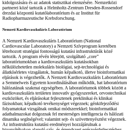
kidolgozására és az adatok statisztikai elemzésére. Nemzetközi
partnerei közé tartozik a Helmholtz-Zentrum Dresden-Rossendorf
drezdai központú kutatólaboratórium és az Institut für
Radiopharmazeutische Krebsforschung.
Nemzeti Kardiovaszkuláris Laboratórium
A Nemzeti Kardiovaszkuláris Laboratórium (National
Cardiovascular Laboratory) a Nemzeti Szívprogram keretében
létrehozott stratégiai fontosságú kutatási infrastruktúrák közé
tartozik. A program révén létrejött, szolgáltató „core”
laboratóriumokban a kardiovaszkuláris kutatásokban
nélkülözhetetlen molekuláris biológiai, sejt-technológiai és
állatkísérletes vizsgálatok, humán képalkotó, illetve bioinformatikai
eljárások is végezhetők. A Nemzeti Kardiovaszkuláris Laboratórium
a Semmelweis Egyetem koordinálásában működik, hat laboratórium
hálózatának szakmai egységében. A laboratóriumok többek között a
kardiovaszkuláris területen innovatív gyógyszereket, orvostechnikai
eszközöket, és eljárásokat fejlesztenek preklinikai és klinikai
fázisokban; képalkotó tevékenységet végeznek; génkifejeződési
folyamatokat vizsgálnak omikai módszerekkel; bioinformatikai
adathalmazokat dolgoznak fel mesterséges intelligencia és hálózati
dinamika segítségével; valamint sejt- és szövettenyésztést végeznek.
Az infrastruktúra kutatási eredményei hozzájárulnak a
bizonyítékokon alapuló szív- és érrendszeri egészségfejlesztéshez,