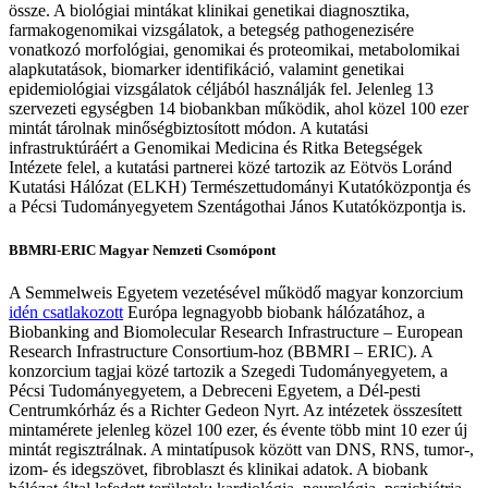
össze. A biológiai mintákat klinikai genetikai diagnosztika,
farmakogenomikai vizsgálatok, a betegség pathogenezisére
vonatkozó morfológiai, genomikai és proteomikai, metabolomikai
alapkutatások, biomarker identifikáció, valamint genetikai
epidemiológiai vizsgálatok céljából használják fel. Jelenleg 13
szervezeti egységben 14 biobankban működik, ahol közel 100 ezer
mintát tárolnak minőségbiztosított módon. A kutatási
infrastruktúráért a Genomikai Medicina és Ritka Betegségek
Intézete felel, a kutatási partnerei közé tartozik az Eötvös Loránd
Kutatási Hálózat (ELKH) Természettudományi Kutatóközpontja és
a Pécsi Tudományegyetem Szentágothai János Kutatóközpontja is.
BBMRI-ERIC Magyar Nemzeti Csomópont
A Semmelweis Egyetem vezetésével működő magyar konzorcium
idén csatlakozott
Európa legnagyobb biobank hálózatához, a
Biobanking and Biomolecular Research Infrastructure – European
Research Infrastructure Consortium-hoz (BBMRI – ERIC). A
konzorcium tagjai közé tartozik a Szegedi Tudományegyetem, a
Pécsi Tudományegyetem, a Debreceni Egyetem, a Dél-pesti
Centrumkórház és a Richter Gedeon Nyrt. Az intézetek összesített
mintamérete jelenleg közel 100 ezer, és évente több mint 10 ezer új
mintát regisztrálnak. A mintatípusok között van DNS, RNS, tumor-,
izom- és idegszövet, fibroblaszt és klinikai adatok. A biobank