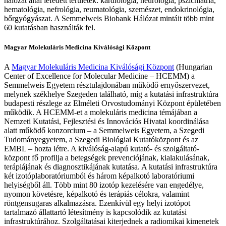
hálózat által lefedett területek: kardiológia, neurológia, pszichiátria,
hematológia, nefrológia, reumatológia, szemészet, endokrinológia,
bőrgyógyászat. A Semmelweis Biobank Hálózat mintáit több mint
60 kutatásban használták fel.
Magyar Molekuláris Medicina Kiválósági Központ
A
Magyar Molekuláris Medicina Kiválósági Központ
(Hungarian
Center of Excellence for Molecular Medicine – HCEMM) a
Semmelweis Egyetem résztulajdonában működő ernyőszervezet,
melynek székhelye Szegeden található, míg a kutatási infrastruktúra
budapesti részlege az Elméleti Orvostudományi Központ épületében
működik. A HCEMM-et a molekuláris medicina témájában a
Nemzeti Kutatási, Fejlesztési és Innovációs Hivatal koordinálása
alatt működő konzorcium – a Semmelweis Egyetem, a Szegedi
Tudományegyetem, a Szegedi Biológiai Kutatóközpont és az
EMBL – hozta létre. A kiválóság-alapú kutató- és szolgáltató-
központ fő profilja a betegségek prevenciójának, kialakulásának,
terápiájának és diagnosztikájának kutatása. A kutatási infrastruktúra
két izotóplaboratóriumból és három képalkotó laboratóriumi
helyiségből áll. Több mint 80 izotóp kezelésére van engedélye,
nyomon követésre, képalkotó és terápiás célokra, valamint
röntgensugaras alkalmazásra. Ezenkívül egy helyi izotópot
tartalmazó állattartó létesítmény is kapcsolódik az kutatási
infrastruktúrához. Szolgáltatásai kiterjednek a radiomikai kimenetek