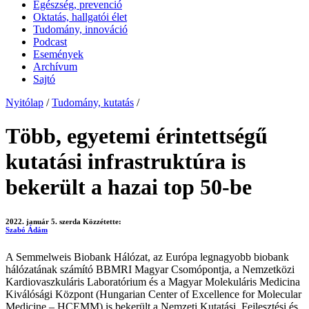
Egészség, prevenció
Oktatás, hallgatói élet
Tudomány, innováció
Podcast
Események
Archívum
Sajtó
Nyitólap
/
Tudomány, kutatás
/
Több, egyetemi érintettségű
kutatási infrastruktúra is
bekerült a hazai top 50-be
2022. január 5. szerda
Közzétette:
Szabó Ádám
A Semmelweis Biobank Hálózat, az Európa legnagyobb biobank
hálózatának számító BBMRI Magyar Csomópontja, a Nemzetközi
Kardiovaszkuláris Laboratórium és a Magyar Molekuláris Medicina
Kiválósági Központ (Hungarian Center of Excellence for Molecular
Medicine – HCEMM) is bekerült a Nemzeti Kutatási, Fejlesztési és