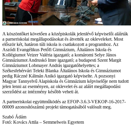
A köszöntőket követően a középiskolák jelenlévő képviselői aláírták
a parneriskolai megállapodásokat és átvették az okleveleket. Most
először két, határon túli iskola is csatlakozott a programhoz. Az
Aszódi Evangélikus Petőfi Gimnázium, Általános Iskola és
Kollégiumot Veizer Valéria igazgató; a komáromi Selye János
Gimnáziumot Andruskó Imre igazgató; a budapesti Szent Margit
Gimnáziumot Lobmayer András igazgatóhelyettes; a
Székesfehérvári Teleki Blanka Általános Iskola és Gimnáziumot
pedig Ráczné Kálmán Anikó igazgató képviselte. A pozsonyi
Magyar Tannyelvű Alapiskola és Gimnázium képviselője nem tudott
jelen lenni az eseményen, az oklevelet és az aláírt megállapodási
szerződést az intézmény később veheti át.
A partneriskolai együttműködés az EFOP-3.6.3-VEKOP-16-2017-
00009 azonosítószámú projekt támogatásából valósult meg.
Szabó Ádám
Fotó: Kovács Attila – Semmelweis Egyetem