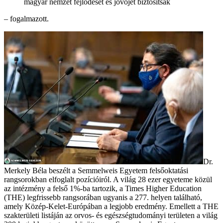
magyar nemzet fejlődését és jövőjét biztosítsák
– fogalmazott.
Dr.
Merkely Béla beszélt a Semmelweis Egyetem felsőoktatási
rangsorokban elfoglalt pozícióiról. A világ 28 ezer egyeteme közül
az intézmény a felső 1%-ba tartozik, a Times Higher Education
(THE) legfrissebb rangsorában ugyanis a 277. helyen található,
amely Közép-Kelet-Európában a legjobb eredmény. Emellett a THE
szakterületi listáján az orvos- és egészségtudományi területen a világ