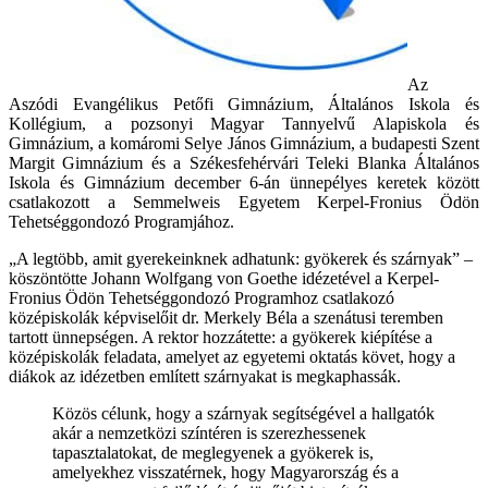
Az
Aszódi Evangélikus Petőfi Gimnázium, Általános Iskola és
Kollégium, a pozsonyi Magyar Tannyelvű Alapiskola és
Gimnázium, a komáromi Selye János Gimnázium, a budapesti Szent
Margit Gimnázium és a Székesfehérvári Teleki Blanka Általános
Iskola és Gimnázium december 6-án ünnepélyes keretek között
csatlakozott a Semmelweis Egyetem Kerpel-Fronius Ödön
Tehetséggondozó Programjához.
„A legtöbb, amit gyerekeinknek adhatunk: gyökerek és szárnyak” –
köszöntötte Johann Wolfgang von Goethe idézetével a Kerpel-
Fronius Ödön Tehetséggondozó Programhoz csatlakozó
középiskolák képviselőit dr. Merkely Béla a szenátusi teremben
tartott ünnepségen. A rektor hozzátette: a gyökerek kiépítése a
középiskolák feladata, amelyet az egyetemi oktatás követ, hogy a
diákok az idézetben említett szárnyakat is megkaphassák.
Közös célunk, hogy a szárnyak segítségével a hallgatók
akár a nemzetközi színtéren is szerezhessenek
tapasztalatokat, de meglegyenek a gyökerek is,
amelyekhez visszatérnek, hogy Magyarország és a