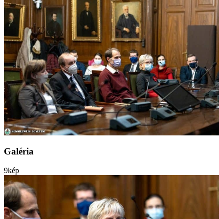
Galéria
9
kép