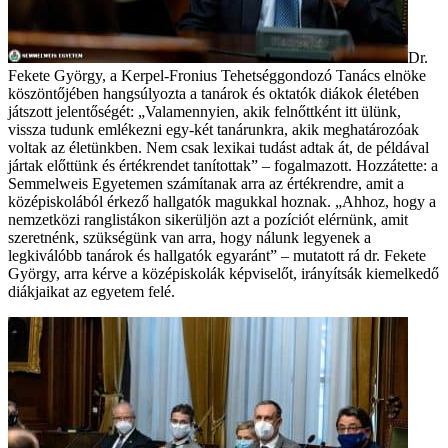
Dr.
Fekete György, a Kerpel-Fronius Tehetséggondozó Tanács elnöke
köszöntőjében hangsúlyozta a tanárok és oktatók diákok életében
játszott jelentőségét: „Valamennyien, akik felnőttként itt ülünk,
vissza tudunk emlékezni egy-két tanárunkra, akik meghatározóak
voltak az életünkben. Nem csak lexikai tudást adtak át, de példával
jártak előttünk és értékrendet tanítottak” – fogalmazott. Hozzátette: a
Semmelweis Egyetemen számítanak arra az értékrendre, amit a
középiskolából érkező hallgatók magukkal hoznak. „Ahhoz, hogy a
nemzetközi ranglistákon sikerüljön azt a pozíciót elérnünk, amit
szeretnénk, szükségünk van arra, hogy nálunk legyenek a
legkiválóbb tanárok és hallgatók egyaránt” – mutatott rá dr. Fekete
György, arra kérve a középiskolák képviselőt, irányítsák kiemelkedő
diákjaikat az egyetem felé.