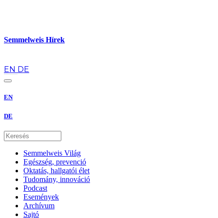
Semmelweis Hírek
hu
EN
DE
EN
DE
Semmelweis Világ
Egészség, prevenció
Oktatás, hallgatói élet
Tudomány, innováció
Podcast
Események
Archívum
Sajtó