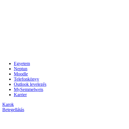
Egyetem
Neptun
Moodle
Telefonkönyv
Outlook levelezés
MySemmelweis
Karrier
Karok
Betegellátás