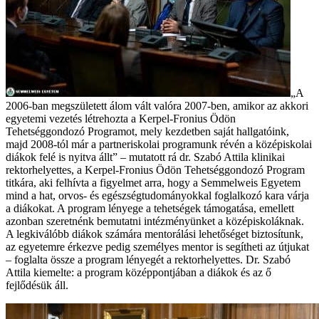
„A
2006-ban megszületett álom vált valóra 2007-ben, amikor az akkori
egyetemi vezetés létrehozta a Kerpel-Fronius Ödön
Tehetséggondozó Programot, mely kezdetben saját hallgatóink,
majd 2008-tól már a partneriskolai programunk révén a középiskolai
diákok felé is nyitva állt” – mutatott rá dr. Szabó Attila klinikai
rektorhelyettes, a Kerpel-Fronius Ödön Tehetséggondozó Program
titkára, aki felhívta a figyelmet arra, hogy a Semmelweis Egyetem
mind a hat, orvos- és egészségtudományokkal foglalkozó kara várja
a diákokat. A program lényege a tehetségek támogatása, emellett
azonban szeretnénk bemutatni intézményünket a középiskoláknak.
A legkiválóbb diákok számára mentorálási lehetőséget biztosítunk,
az egyetemre érkezve pedig személyes mentor is segítheti az útjukat
– foglalta össze a program lényegét a rektorhelyettes. Dr. Szabó
Attila kiemelte: a program középpontjában a diákok és az ő
fejlődésük áll.