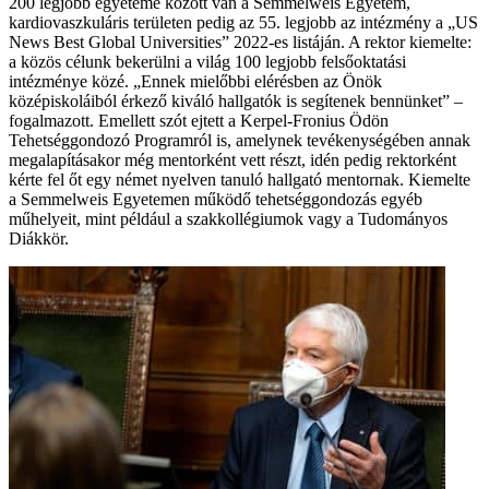
200 legjobb egyeteme között van a Semmelweis Egyetem,
kardiovaszkuláris területen pedig az 55. legjobb az intézmény a „US
News Best Global Universities” 2022-es listáján. A rektor kiemelte:
a közös célunk bekerülni a világ 100 legjobb felsőoktatási
intézménye közé. „Ennek mielőbbi elérésben az Önök
középiskoláiból érkező kiváló hallgatók is segítenek bennünket” –
fogalmazott. Emellett szót ejtett a Kerpel-Fronius Ödön
Tehetséggondozó Programról is, amelynek tevékenységében annak
megalapításakor még mentorként vett részt, idén pedig rektorként
kérte fel őt egy német nyelven tanuló hallgató mentornak. Kiemelte
a Semmelweis Egyetemen működő tehetséggondozás egyéb
műhelyeit, mint például a szakkollégiumok vagy a Tudományos
Diákkör.