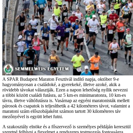
A SPAR Budapest Maraton Fesztivál indító napja, október 9-e
hagyományosan a családoké, a gyerekeké, illetve azoké, akik a
rövidebb távokat választják. Ezen a napon lehetőség nyílik nevezni
a többi között családi futásra, az 5 km-es minimaratonra, 10 km-es
távra, illetve váltófutásra is. Vasárnap az egyéni maratonisták mellett
párosok és csapatok is teljesíthetik a 42 kilométeres távot, valamint a
maratoni szám előszobájaként számon tartott 30 kilométeres táv
mezőnyével is együtt lehet futni.
A szakosztály elnöke és a főszervező is személyes példáján keresztül
szeretné felhívni a figyelmet a rendszeres testmozgás fontosságra.