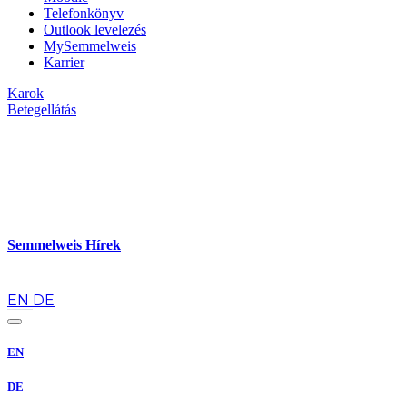
Telefonkönyv
Outlook levelezés
MySemmelweis
Karrier
Karok
Betegellátás
Semmelweis Hírek
hu
EN
DE
EN
DE