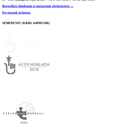
Betegellátó klinikáink és intézeteink elérhetőségei →
Egységeink térképen
SEMEDUNIV (KRID: 648905308)