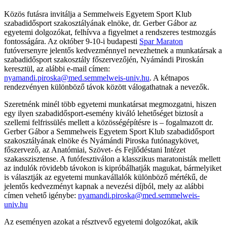
Közös futásra invitálja a Semmelweis Egyetem Sport Klub
szabadidősport szakosztályának elnöke, dr. Gerber Gábor az
egyetemi dolgozókat, felhívva a figyelmet a rendszeres testmozgás
fontosságára. Az október 9-10-i budapesti
Spar Maraton
futóversenyre jelentős kedvezménnyel nevezhetnek a munkatársak a
szabadidősport szakosztály főszervezőjén, Nyámándi Piroskán
keresztül, az alábbi e-mail címen:
nyamandi.piroska@med.semmelweis-univ.hu
. A kétnapos
rendezvényen különböző távok között válogathatnak a nevezők.
Szeretnénk minél több egyetemi munkatársat megmozgatni, hiszen
egy ilyen szabadidősport-esemény kiváló lehetőséget biztosít a
szellemi felfrissülés mellett a közösségépítésre is – fogalmazott dr.
Gerber Gábor a Semmelweis Egyetem Sport Klub szabadidősport
szakosztályának elnöke és Nyámándi Piroska futónagykövet,
főszervező, az Anatómiai, Szövet- és Fejlődéstani Intézet
szakasszisztense. A futófesztiválon a klasszikus maratonisták mellett
az indulók rövidebb távokon is kipróbálhatják magukat, bármelyiket
is választják az egyetemi munkavállalók különböző mértékű, de
jelentős kedvezményt kapnak a nevezési díjból, mely az alábbi
címen vehető igénybe:
nyamandi.piroska@med.semmelweis-
univ.hu
Az eseményen azokat a résztvevő egyetemi dolgozókat, akik