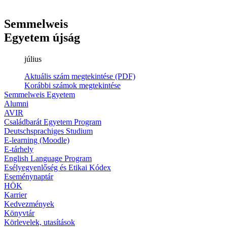
Semmelweis
Egyetem újság
július
Aktuális szám megtekintése (PDF)
Korábbi számok megtekintése
Semmelweis Egyetem
Alumni
AVIR
Családbarát Egyetem Program
Deutschsprachiges Studium
E-learning (Moodle)
E-tárhely
English Language Program
Esélyegyenlőség és Etikai Kódex
Eseménynaptár
HÖK
Karrier
Kedvezmények
Könyvtár
Körlevelek, utasítások