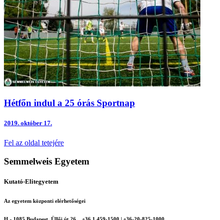
Hétfőn indul a 25 órás Sportnap
2019.
október 17.
Fel az oldal tetejére
Semmelweis Egyetem
Kutató-Elitegyetem
Az egyetem központi elérhetőségei
H - 1085 Budapest, Üllői út 26.
+36 1 459-1500 | +36-20-825-1000