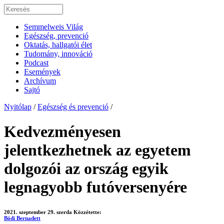
Semmelweis Világ
Egészség, prevenció
Oktatás, hallgatói élet
Tudomány, innováció
Podcast
Események
Archívum
Sajtó
Nyitólap
/
Egészség és prevenció
/
Kedvezményesen
jelentkezhetnek az egyetem
dolgozói az ország egyik
legnagyobb futóversenyére
2021. szeptember 29. szerda
Közzétette:
Bódi Bernadett