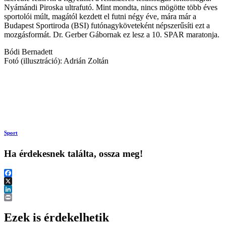
Nyámándi Piroska ultrafutó. Mint mondta, nincs mögötte több éves
sportolói múlt, magától kezdett el futni négy éve, mára már a
Budapest Sportiroda (BSI) futónagyköveteként népszerűsíti ezt a
mozgásformát. Dr. Gerber Gábornak ez lesz a 10. SPAR maratonja.
Bódi Bernadett
Fotó (illusztráció): Adrián Zoltán
Sport
Ha érdekesnek találta, ossza meg!
Facebook
X
LinkedIn
Print
Ezek is érdekelhetik