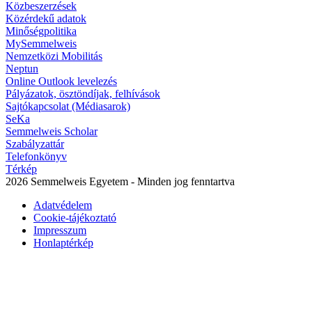
Közbeszerzések
Közérdekű adatok
Minőségpolitika
MySemmelweis
Nemzetközi Mobilitás
Neptun
Online Outlook levelezés
Pályázatok, ösztöndíjak, felhívások
Sajtókapcsolat (Médiasarok)
SeKa
Semmelweis Scholar
Szabályzattár
Telefonkönyv
Térkép
2026 Semmelweis Egyetem - Minden jog fenntartva
Adatvédelem
Cookie-tájékoztató
Impresszum
Honlaptérkép