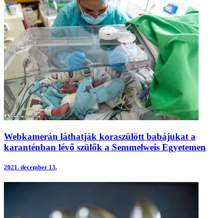
Webkamerán láthatják koraszülött babájukat a
karanténban lévő szülők a Semmelweis Egyetemen
2021.
december 13.