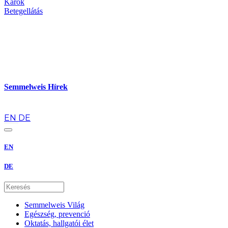
Karok
Betegellátás
Semmelweis Hírek
hu
EN
DE
EN
DE
Semmelweis Világ
Egészség, prevenció
Oktatás, hallgatói élet