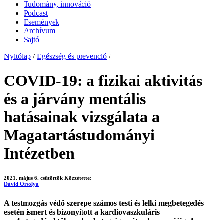
Tudomány, innováció
Podcast
Események
Archívum
Sajtó
Nyitólap
/
Egészség és prevenció
/
COVID-19: a fizikai aktivitás
és a járvány mentális
hatásainak vizsgálata a
Magatartástudományi
Intézetben
2021. május 6. csütörtök
Közzétette:
Dávid Orsolya
A testmozgás védő szerepe számos testi és lelki megbetegedés
esetén ismert és bizonyított a kardiovaszkuláris