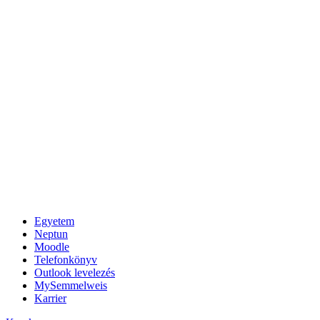
Egyetem
Neptun
Moodle
Telefonkönyv
Outlook levelezés
MySemmelweis
Karrier