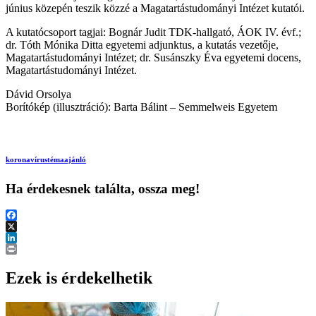
június közepén teszik közzé a Magatartástudományi Intézet kutatói.
A kutatócsoport tagjai: Bognár Judit TDK-hallgató, ÁOK IV. évf.;
dr. Tóth Mónika Ditta egyetemi adjunktus, a kutatás vezetője,
Magatartástudományi Intézet; dr. Susánszky Éva egyetemi docens,
Magatartástudományi Intézet.
Dávid Orsolya
Borítókép (illusztráció): Barta Bálint – Semmelweis Egyetem
koronavírus
témaajánló
Ha érdekesnek találta, ossza meg!
Facebook
X
LinkedIn
Print
Ezek is érdekelhetik