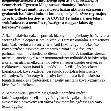
megbetegedésektől a cukorbetegségen át a depresszióig. A
Semmelweis Egyetem Magatartástudományi Intézete a
járványhelyzet miatt megváltozott fizikai aktivitás egészségre
gyakorolt hatásáról indított kutatást, melynek része egy május
15-ig kitölthető kérdőív is „A COVID-19 hatása a sportolási
szokásokra és a mentális egészségre a magyar lakosság
körében” címmel.
A fizikai aktivitásnak, a sportnak bizonyítottan jótékony hatása van a
szorongásra, a depresszióra, a krónikus stressz oldására. Nemzetközi
kutatások szerint a koronavírus miatti járványügyi intézkedések
következtében csökkent az emberek fizikai aktivitása, ezzel
párhuzamosan növekedett az üléssel töltött idő. A krónikus stressz
mértéke, amely egyrészt az immunrendszer működését befolyásolja,
a karantén alatt emelkedhet, növelve a megfertőződés esélyét, és
csökkentve a sport iránti hajlandóságot. A világjárvány okozta
korlátozások következtében beszűkülő sportolási lehetőségek
ellensúlyozásaként nagy hangsúlyt kell kapnia a fizikai aktivitás
fenntartásának és erősítésének a negatív mentális következmények
kivédése érdekében.
A Semmelweis Egyetem Magatartástudományi Intézet
kutatócsoportjának célja, hogy átfogóan vizsgálja a fizikai
aktivitásban bekövetkezett változások mentális egészséggel való
összefüggéseit.