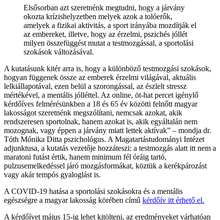
Elsősorban azt szeretnénk megtudni, hogy a járvány
okozta krízishelyzetben melyek azok a tolóerők,
amelyek a fizikai aktivitás, a sport irányába mozdítják el
az embereket, illetve, hogy az érzelmi, pszichés jóllét
milyen összefüggést mutat a testmozgással, a sportolási
szokások változásával.
A kutatásunk kitér arra is, hogy a különböző testmozgási szokások,
hogyan függenek össze az emberek érzelmi világával, aktuális
lelkiállapotával, ezen belül a szorongással, az észlelt stressz
mértékével, a mentális jólléttel. Az online, öt-hat percet igénylő
kérdőíves felmérésünkben a 18 és 65 év közötti felnőtt magyar
lakosságot szeretnénk megszólítani, nemcsak azokat, akik
rendszeresen sportolnak, hanem azokat is, akik egyáltalán nem
mozognak, vagy éppen a járvány miatt lettek aktívak” – mondja dr.
Tóth Mónika Ditta pszichológus. A Magatartástudományi Intézet
adjunktusa, a kutatás vezetője hozzáteszi: a testmozgás alatt itt nem a
maratoni futást értik, hanem minimum fél óráig tartó,
pulzusemelkedéssel járó mozgásformákat, köztük a kerékpározást
vagy akár tempós gyaloglást is.
A COVID-19 hatása a sportolási szokásokra és a mentális
egészségre a magyar lakosság körében című
kérdőív itt érhető el.
A kérdőívet május 15-ig lehet kitölteni, az eredményeket várhatóan