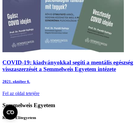
COVID-19: kiadványokkal segíti a mentális egészség
visszaszerzését a Semmelweis Egyetem intézete
2021.
október 6.
Fel az oldal tetejére
Semmelweis Egyetem
Kutató-Elitegyetem
Az egyetem központi elérhetőségei