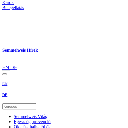
Karok
Betegellátás
Semmelweis Hírek
hu
EN
DE
EN
DE
Semmelweis Világ
Egészség, prevenció
Oktatás, hallgatói élet