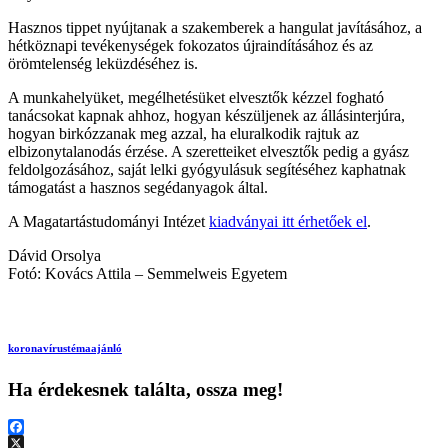
Hasznos tippet nyújtanak a szakemberek a hangulat javításához, a
hétköznapi tevékenységek fokozatos újraindításához és az
örömtelenség leküzdéséhez is.
A munkahelyüket, megélhetésüket elvesztők kézzel fogható
tanácsokat kapnak ahhoz, hogyan készüljenek az állásinterjúra,
hogyan birkózzanak meg azzal, ha eluralkodik rajtuk az
elbizonytalanodás érzése. A szeretteiket elvesztők pedig a gyász
feldolgozásához, saját lelki gyógyulásuk segítéséhez kaphatnak
támogatást a hasznos segédanyagok által.
A Magatartástudományi Intézet
kiadványai itt érhetőek el
.
Dávid Orsolya
Fotó: Kovács Attila – Semmelweis Egyetem
koronavírus
témaajánló
Ha érdekesnek találta, ossza meg!
Facebook