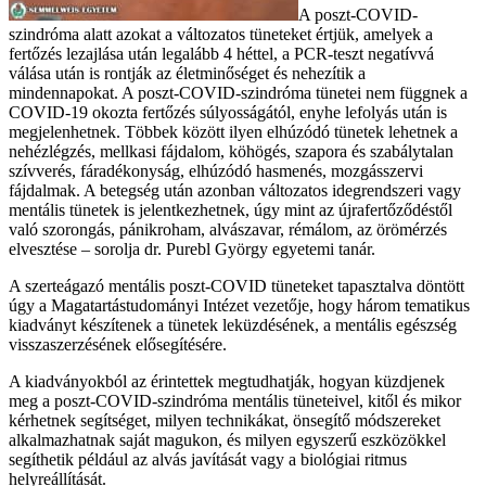
A poszt-COVID-
szindróma alatt azokat a változatos tüneteket értjük, amelyek a
fertőzés lezajlása után legalább 4 héttel, a PCR-teszt negatívvá
válása után is rontják az életminőséget és nehezítik a
mindennapokat. A poszt-COVID-szindróma tünetei nem függnek a
COVID-19 okozta fertőzés súlyosságától, enyhe lefolyás után is
megjelenhetnek. Többek között ilyen elhúzódó tünetek lehetnek a
nehézlégzés, mellkasi fájdalom, köhögés, szapora és szabálytalan
szívverés, fáradékonyság, elhúzódó hasmenés, mozgásszervi
fájdalmak. A betegség után azonban változatos idegrendszeri vagy
mentális tünetek is jelentkezhetnek, úgy mint az újrafertőződéstől
való szorongás, pánikroham, alvászavar, rémálom, az örömérzés
elvesztése – sorolja dr. Purebl György egyetemi tanár.
A szerteágazó mentális poszt-COVID tüneteket tapasztalva döntött
úgy a Magatartástudományi Intézet vezetője, hogy három tematikus
kiadványt készítenek a tünetek leküzdésének, a mentális egészség
visszaszerzésének elősegítésére.
A kiadványokból az érintettek megtudhatják, hogyan küzdjenek
meg a poszt-COVID-szindróma mentális tüneteivel, kitől és mikor
kérhetnek segítséget, milyen technikákat, önsegítő módszereket
alkalmazhatnak saját magukon, és milyen egyszerű eszközökkel
segíthetik például az alvás javítását vagy a biológiai ritmus
helyreállítását.