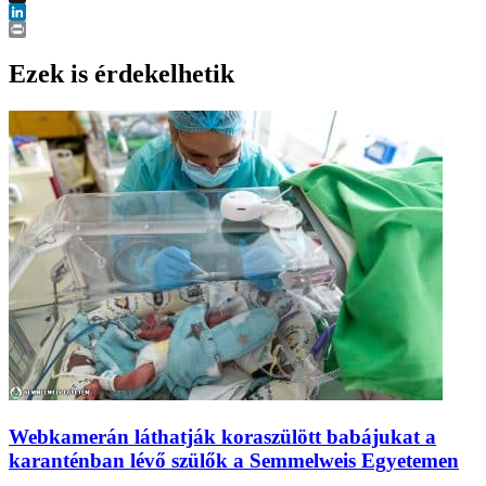
X
LinkedIn
Print
Ezek is érdekelhetik
Webkamerán láthatják koraszülött babájukat a
karanténban lévő szülők a Semmelweis Egyetemen