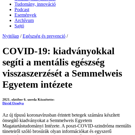
Tudomány, innováció
Podcast
Események
Archívum
Sajtó
Nyitólap
/
Egészség és prevenció
/
COVID-19: kiadványokkal
segíti a mentális egészség
visszaszerzését a Semmelweis
Egyetem intézete
2021. október 6. szerda
Közzétette:
Dávid Orsolya
Az új típusú koronavírusban érintett betegek számára készített
önsegítő kiadványokat a Semmelweis Egyetem
Magatartástudományi Intézete. A poszt-COVID-szindróma mentális
tüneteiről szóló brosúrák olyan információkat és egyszerű