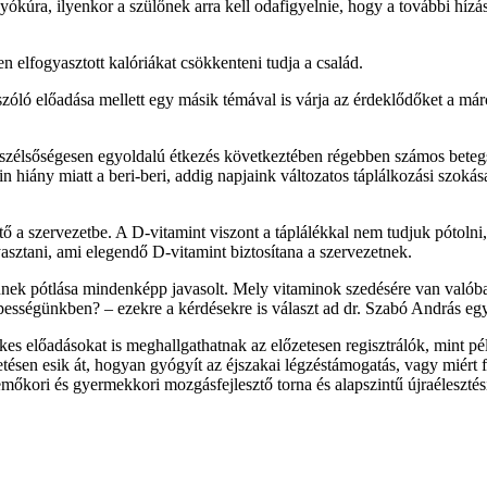
yókúra, ilyenkor a szülőnek arra kell odafigyelnie, hogy a további híz
n elfogyasztott kalóriákat csökkenteni tudja a család.
l szóló előadása mellett egy másik témával is várja az érdeklődőket 
szélsőségesen egyoldalú étkezés következtében régebben számos betegség
in hiány miatt a beri-beri, addig napjaink változatos táplálkozási szoká
a szervezetbe. A D-vitamint viszont a táplálékkal nem tudjuk pótolni,
sztani, ami elegendő D-vitamint biztosítana a szervezetnek.
nek pótlása mindenképp javasolt. Mely vitaminok szedésére van valóba
épességünkben? – ezekre a kérdésekre is választ ad dr. Szabó András egy
es előadásokat is meghallgathatnak az előzetesen regisztrálók, mint pé
tésen esik át, hogyan gyógyít az éjszakai légzéstámogatás, vagy miért f
emőkori és gyermekkori mozgásfejlesztő torna és alapszintű újraélesztés