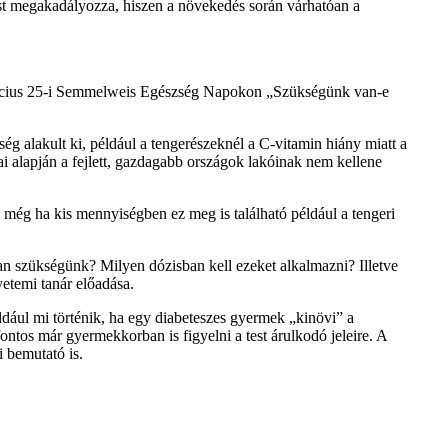
ást megakadályozza, hiszen a növekedés során várhatóan a
a március 25-i Semmelweis Egészség Napokon „Szükségünk van-e
 alakult ki, például a tengerészeknél a C-vitamin hiány miatt a
sai alapján a fejlett, gazdagabb országok lakóinak nem kellene
 még ha kis mennyiségben ez meg is található például a tengeri
n szükségünk? Milyen dózisban kell ezeket alkalmazni? Illetve
etemi tanár előadása.
ldául mi történik, ha egy diabeteszes gyermek „kinövi” a
ontos már gyermekkorban is figyelni a test árulkodó jeleire. A
i bemutató is.