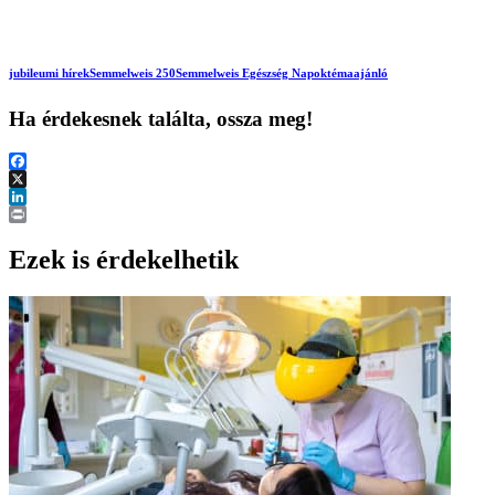
jubileumi hírek
Semmelweis 250
Semmelweis Egészség Napok
témaajánló
Ha érdekesnek találta, ossza meg!
Facebook
X
LinkedIn
Print
Ezek is érdekelhetik