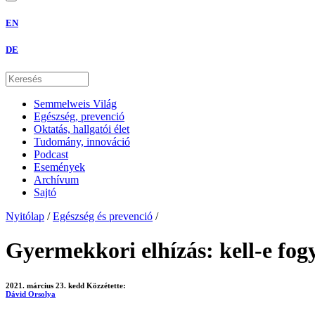
EN
DE
Semmelweis Világ
Egészség, prevenció
Oktatás, hallgatói élet
Tudomány, innováció
Podcast
Események
Archívum
Sajtó
Nyitólap
/
Egészség és prevenció
/
Gyermekkori elhízás: kell-e fog
2021. március 23. kedd
Közzétette:
Dávid Orsolya