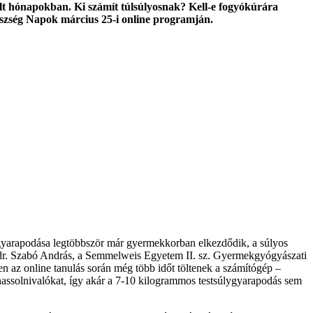
últ hónapokban. Ki számít túlsúlyosnak? Kell-e fogyókúrára
észség Napok március 25-i online programján.
ygyarapodása legtöbbször már gyermekkorban elkezdődik, a súlyos
e dr. Szabó András, a Semmelweis Egyetem II. sz. Gyermekgyógyászati
en az online tanulás során még több időt töltenek a számítógép –
nassolnivalókat, így akár a 7-10 kilogrammos testsúlygyarapodás sem