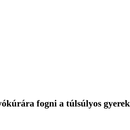
yókúrára fogni a túlsúlyos gyere