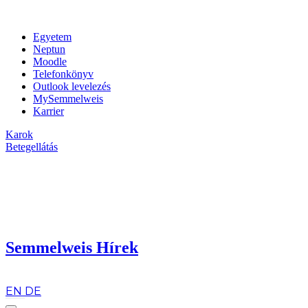
Egyetem
Neptun
Moodle
Telefonkönyv
Outlook levelezés
MySemmelweis
Karrier
Karok
Betegellátás
Semmelweis Hírek
hu
EN
DE