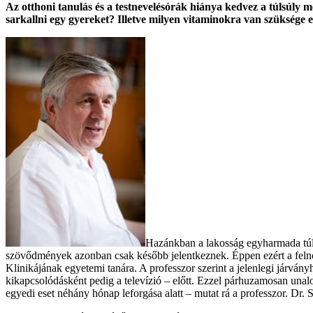
Az otthoni tanulás és a testnevelésórák hiánya kedvez a túlsúly
sarkallni egy gyereket? Illetve milyen vitaminokra van szüksége
Hazánkban a lakosság egyharmada túls
szövődmények azonban csak később jelentkeznek. Éppen ezért a felnő
Klinikájának egyetemi tanára. A professzor szerint a jelenlegi járván
kikapcsolódásként pedig a televízió – előtt. Ezzel párhuzamosan unal
egyedi eset néhány hónap leforgása alatt – mutat rá a professzor. Dr.