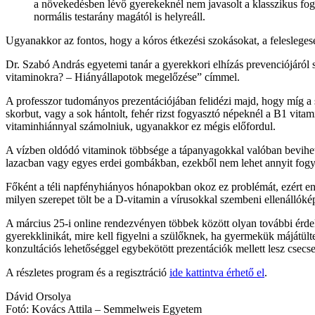
a növekedésben lévő gyerekeknél nem javasolt a klasszikus fog
normális testarány magától is helyreáll.
Ugyanakkor az fontos, hogy a kóros étkezési szokásokat, a feleslegese
Dr. Szabó András egyetemi tanár a gyerekkori elhízás prevenciójáró
vitaminokra? – Hiányállapotok megelőzése” címmel.
A professzor tudományos prezentációjában felidézi majd, hogy míg a 
skorbut, vagy a sok hántolt, fehér rizst fogyasztó népeknél a B1 vitam
vitaminhiánnyal számolniuk, ugyanakkor ez mégis előfordul.
A vízben oldódó vitaminok többsége a tápanyagokkal valóban bevihető 
lazacban vagy egyes erdei gombákban, ezekből nem lehet annyit fogya
Főként a téli napfényhiányos hónapokban okoz ez problémát, ezért en
milyen szerepet tölt be a D-vitamin a vírusokkal szembeni ellenállók
A március 25-i online rendezvényen többek között olyan további érdek
gyerekklinikát, mire kell figyelni a szülőknek, ha gyermekük májátülte
konzultációs lehetőséggel egybekötött prezentációk mellett lesz csecs
A részletes program és a regisztráció
ide kattintva érhető el
.
Dávid Orsolya
Fotó: Kovács Attila – Semmelweis Egyetem