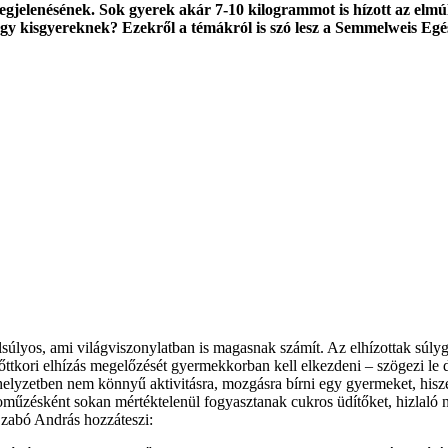
 megjelenésének. Sok gyerek akár 7-10 kilogrammot is hízott az elm
 egy kisgyereknek? Ezekről a témákról is szó lesz a Semmelweis Eg
úlyos, ami világviszonylatban is magasnak számít. Az elhízottak súl
ttkori elhízás megelőzését gyermekkorban kell elkezdeni – szögezi l
yhelyzetben nem könnyű aktivitásra, mozgásra bírni egy gyermeket, hisz
oműzésként sokan mértéktelenül fogyasztanak cukros üdítőket, hizlaló 
 Szabó András hozzáteszi: