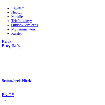
Egyetem
Neptun
Moodle
Telefonkönyv
Outlook levelezés
MySemmelweis
Karrier
Karok
Betegellátás
Semmelweis Hírek
hu
EN
DE