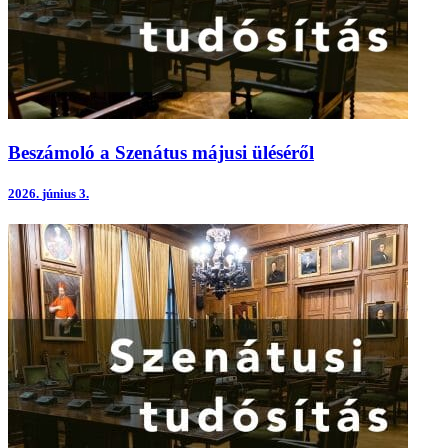
Beszámoló a Szenátus májusi üléséről
2026.
június 3.