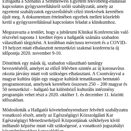
Elfogadta a Szenátus a Semmelweis Egyetem fekvőbeteg-ellátással
kapcsolatos gyógyszerellátásról szóló szabályzatát, amely az
egyetemi szabályzatok egyszerűsítését célzó törekvések keretében
újult meg. A dokumentum értelmében egyebek mellett közelebb
kerül a gyógyszerellátással kapcsolatos feladat a klinikumhoz.
Megszavazta a testület, hogy a jubileumi Klinikai Konferencián való
részvétel naponta 1 kreditet érjen a hallgatók számára szabadon
választható tárgyként. A korábban márciusra tervezett és a COVID-
19 helyzet miatt elhalasztott nemzetközi szakmai konferencia új
időpontja 2020. november 9-10.
Döntöttek egy másik új, szabadon választható tantárgy
bevezetéséről, amelyet az előző félévben szintén az új koronavírus
okozta járvány miatt volt szükséges elhalasztani. A Csontváryval a
magyar kultúra útján egy magyar kultúrát tematikusan bemutató
programsorozat, amelynek keretében összesen 250 – 200 magyar és
50 nemzetközi – hallgató hat különböző kulturális intézmény
programján vehet részt a 2020. október 1. és december 11. közötti
időszakban.
Módosították a Hallgatói követelményrendszer felvételi szabályzatra
vonatkozó részét, amely az Egészségügyi Közszolgálati Kar
Egészségügyi Menedzserképző Központjának székhelyen kívül
indítandó képzése miatt vált szükségessé, a vonatkozó jogszabályi
követelményekhez kapcsolódóan.