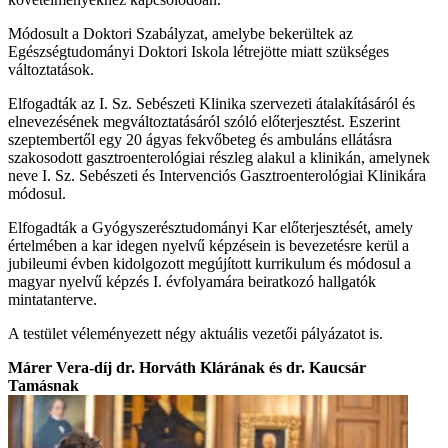
Módosult a Doktori Szabályzat, amelybe bekerültek az
Egészségtudományi Doktori Iskola létrejötte miatt szükséges
változtatások.
Elfogadták az I. Sz. Sebészeti Klinika szervezeti átalakításáról és
elnevezésének megváltoztatásáról szóló előterjesztést. Eszerint
szeptembertől egy 20 ágyas fekvőbeteg és ambuláns ellátásra
szakosodott gasztroenterológiai részleg alakul a klinikán, amelynek
neve I. Sz. Sebészeti és Intervenciós Gasztroenterológiai Klinikára
módosul.
Elfogadták a Gyógyszerésztudományi Kar előterjesztését, amely
értelmében a kar idegen nyelvű képzésein is bevezetésre kerül a
jubileumi évben kidolgozott megújított kurrikulum és módosul a
magyar nyelvű képzés I. évfolyamára beiratkozó hallgatók
mintatanterve.
A testület véleményezett négy aktuális vezetői pályázatot is.
Márer Vera-díj dr. Horváth Klárának és dr. Kaucsár
Tamásnak