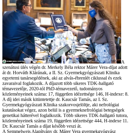
A
szenátusi ülés végén dr. Merkely Béla rektor Márer Vera-díjat adott
át dr. Horváth Klárának, a II. Sz. Gyermekgyógyászati Klinika
egyetemi tanársegédének, aki az alvás-ébrenlét ciklussal és ezek
zavaraival foglakozik. A díjazott több sikeres TDK-hallgató
témavezetője, 2020-tól PhD-témavezető, tudományos
közleményeinek száma: 17, független idézettsége 146, H-indexe: 8.
A díj idei másik kitüntetettje dr. Kaucsár Tamás, az I. Sz.
Gyermekgyógyászati Klinika szakorvosjelöltje, aki nefrológiai
kutatásokat végez, azon belül is a gyermeknefrológiai betegségek
genetikai hátterével foglalkozik. Több sikeres TDK-hallgató tutora,
közleményeinek száma 19, független idézettsége 444, H-indexe 11.
Dr. Kaucsár Tamás a díjat később veszi át.
A Semmelweis Alapítvány dr. Márer Vera gyermekgyógyász