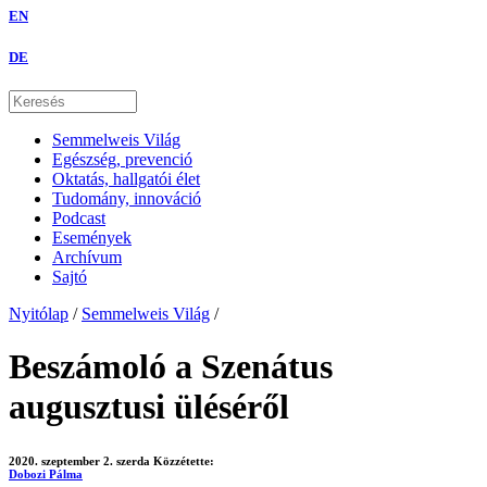
EN
DE
Semmelweis Világ
Egészség, prevenció
Oktatás, hallgatói élet
Tudomány, innováció
Podcast
Események
Archívum
Sajtó
Nyitólap
/
Semmelweis Világ
/
Beszámoló a Szenátus
augusztusi üléséről
2020. szeptember 2. szerda
Közzétette:
Dobozi Pálma