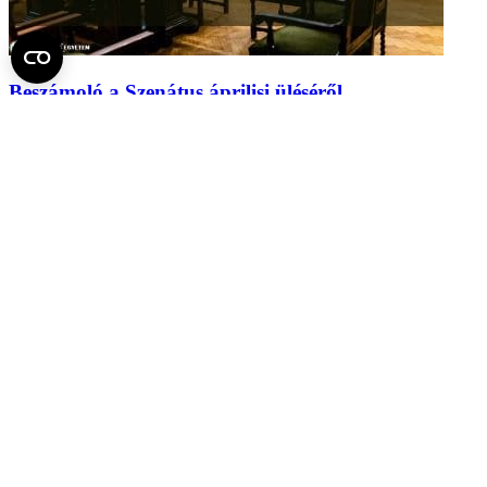
Beszámoló a Szenátus áprilisi üléséről
2026.
május 7.
Fel az oldal tetejére
Semmelweis Egyetem
Kutató-Elitegyetem
Az egyetem központi elérhetőségei
H - 1085 Budapest, Üllői út 26.
+36 1 459-1500 | +36-20-825-1000
Betegellátó klinikáink és intézeteink elérhetőségei →
Egységeink térképen
SEMEDUNIV (KRID: 648905308)