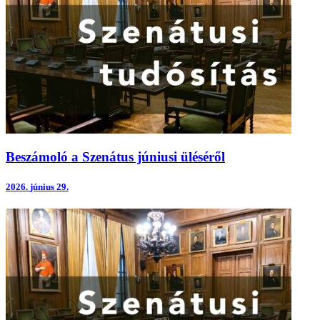
Beszámoló a Szenátus júniusi üléséről
2026.
június 29.