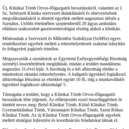
Új, Klinikai Tömb Orvos-főigazgatói beosztásokról, valamint az I.
Sz. Sebészeti Klinika szervezeti átalakításáról és elnevezésének
megváltoztatásáról is döntött egyebek mellett augusztusi ülésén a
Szenátus. Utóbbi értelmében szeptembertől 20 ágyas ambuláns
ellátásra szakosodott gasztroenterológiai részleg alakul a klinikán.
Módosultak a Szervezeti és Működési Szabályzat (SzMSz) egyes
rendelkezései egyebek mellett a rektorhelyettesek szakmai irányítási
és felügyeleti jogkörét érintően.
Megszavazták a szenátorok az Egyetemi Esélyegyenlőségi Bizottság
személyi összetételének megújítását, miután a testület mandátuma
augusztus 31-ével lejár. A bizottság és a két albizottság elnöke a
mindenkori oktatási rektorhelyettes. A hallgatói ügyekkel foglalkozó
albizottsága létszáma az elnökkel együtt 10 fő, míg a munkavállalói
ügyekkel foglalkozó albizottságé 5.
Támogatta a testület, hogy a Klinikai Tömb Orvos-főigazgatói
beosztások létre jöjjenek. Az előterjesztés ezzel összefüggésben öt
tömböt nevez meg: Belső Klinikai Tömb, Külső Klinikai Tömb,
Gyermekklinikai Tömb, Városmajori Klinikai Tömb, Szent Rókus
Klinikai Tömb. Az új Klinikai Tömb Orvos-főigazgatók egyebek
mellett stratégiai fejlesztési és koordinációs feladatokat látnak el.