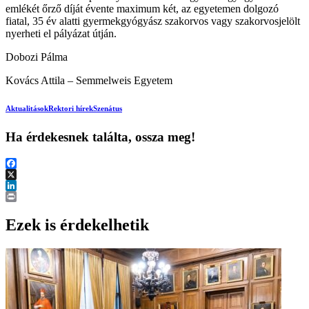
emlékét őrző díját évente maximum két, az egyetemen dolgozó
fiatal, 35 év alatti gyermekgyógyász szakorvos vagy szakorvosjelölt
nyerheti el pályázat útján.
Dobozi Pálma
Kovács Attila – Semmelweis Egyetem
Aktualitások
Rektori hírek
Szenátus
Ha érdekesnek találta, ossza meg!
Facebook
X
LinkedIn
Print
Ezek is érdekelhetik