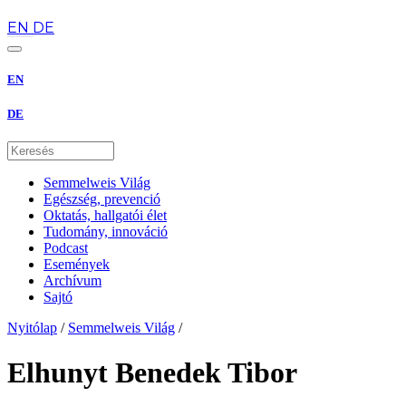
hu
EN
DE
EN
DE
Semmelweis Világ
Egészség, prevenció
Oktatás, hallgatói élet
Tudomány, innováció
Podcast
Események
Archívum
Sajtó
Nyitólap
/
Semmelweis Világ
/
Elhunyt Benedek Tibor