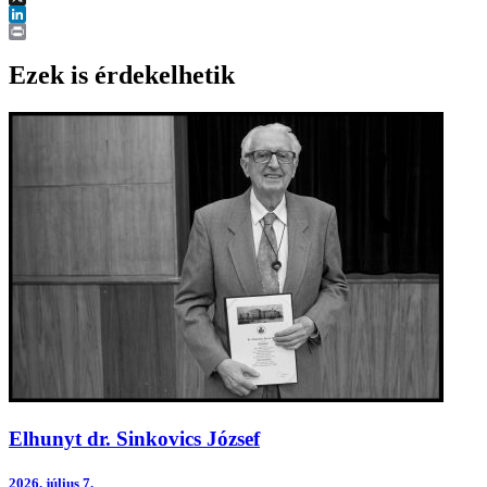
X
LinkedIn
Print
Ezek is érdekelhetik
Elhunyt dr. Sinkovics József
2026.
július 7.