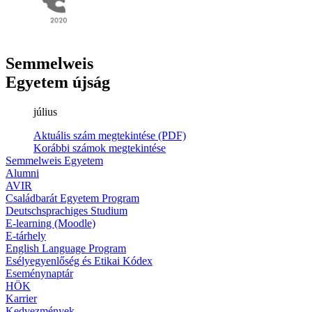
Semmelweis
Egyetem újság
július
Aktuális szám megtekintése (PDF)
Korábbi számok megtekintése
Semmelweis Egyetem
Alumni
AVIR
Családbarát Egyetem Program
Deutschsprachiges Studium
E-learning (Moodle)
E-tárhely
English Language Program
Esélyegyenlőség és Etikai Kódex
Eseménynaptár
HÖK
Karrier
Kedvezmények