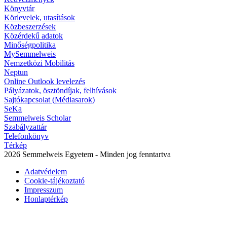
Könyvtár
Körlevelek, utasítások
Közbeszerzések
Közérdekű adatok
Minőségpolitika
MySemmelweis
Nemzetközi Mobilitás
Neptun
Online Outlook levelezés
Pályázatok, ösztöndíjak, felhívások
Sajtókapcsolat (Médiasarok)
SeKa
Semmelweis Scholar
Szabályzattár
Telefonkönyv
Térkép
2026 Semmelweis Egyetem - Minden jog fenntartva
Adatvédelem
Cookie-tájékoztató
Impresszum
Honlaptérkép