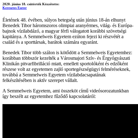
2020. június 18. csütörtök
Közzétette:
Keresztes Eszter
Életének 48. évében, súlyos betegség után június 18-án elhunyt
Benedek Tibor háromszoros olimpiai aranyérmes, világ- és Európa-
bajnok vízilabdázó, a magyar férfi válogatott korábbi szövetségi
kapitánya. A Semmelweis Egyetem ezúton fejezi ki részvétét a
család és a sporttársak, barátok számára egyaránt.
Benedek Tibor több szálon is kötődött a Semmelweis Egyetemhez:
korábban többször kezelték a Városmajori Szív- és Érgyógyászati
Klinikán pitvarfibrilláció miatt, emellett sportolóként és edzőként
részese volt az egyetemen zajló sportegészségügyi felméréseknek,
továbbá a Semmelweis Egyetem vízilabdacsapatának
felkészítésében is aktív szerepet vállalt.
A Semmelweis Egyetem, ami összeköt című videósorozatunkban
így beszélt az egyetemhez fűződő kapcsolatáról: