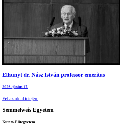
Elhunyt dr. Nász István professor emeritus
2026.
június 17.
Fel az oldal tetejére
Semmelweis Egyetem
Kutató-Elitegyetem