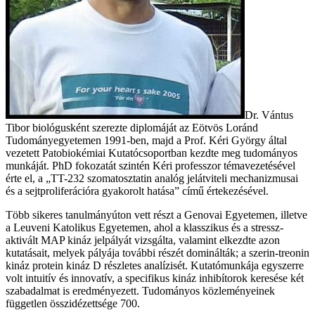
Dr. Vántus
Tibor biológusként szerezte diplomáját az Eötvös Loránd
Tudományegyetemen 1991-ben, majd a Prof. Kéri György által
vezetett Patobiokémiai Kutatócsoportban kezdte meg tudományos
munkáját. PhD fokozatát szintén Kéri professzor témavezetésével
érte el, a „TT-232 szomatosztatin analóg jelátviteli mechanizmusai
és a sejtproliferációra gyakorolt hatása” című értekezésével.
Több sikeres tanulmányúton vett részt a Genovai Egyetemen, illetve
a Leuveni Katolikus Egyetemen, ahol a klasszikus és a stressz-
aktivált MAP kináz jelpályát vizsgálta, valamint elkezdte azon
kutatásait, melyek pályája további részét dominálták; a szerin-treonin
kináz protein kináz D részletes analízisét. Kutatómunkája egyszerre
volt intuitív és innovatív, a specifikus kináz inhibítorok keresése két
szabadalmat is eredményezett. Tudományos közleményeinek
független összidézettsége 700.