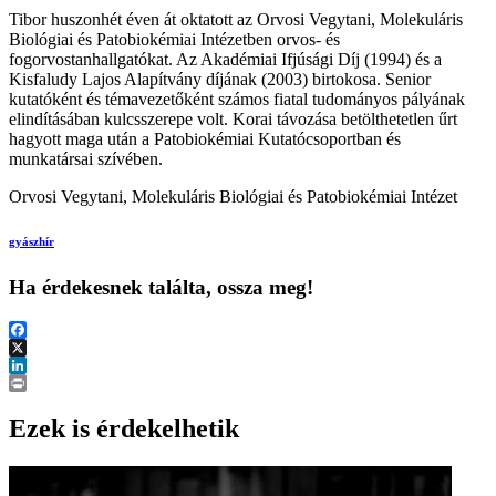
Tibor huszonhét éven át oktatott az Orvosi Vegytani, Molekuláris
Biológiai és Patobiokémiai Intézetben orvos- és
fogorvostanhallgatókat. Az Akadémiai Ifjúsági Díj (1994) és a
Kisfaludy Lajos Alapítvány díjának (2003) birtokosa. Senior
kutatóként és témavezetőként számos fiatal tudományos pályának
elindításában kulcsszerepe volt. Korai távozása betölthetetlen űrt
hagyott maga után a Patobiokémiai Kutatócsoportban és
munkatársai szívében.
Orvosi Vegytani, Molekuláris Biológiai és Patobiokémiai Intézet
gyászhír
Ha érdekesnek találta, ossza meg!
Facebook
X
LinkedIn
Print
Ezek is érdekelhetik