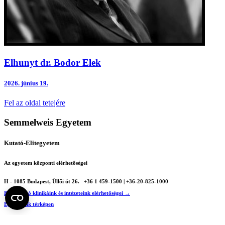
Elhunyt dr. Bodor Elek
2026.
június 19.
Fel az oldal tetejére
Semmelweis Egyetem
Kutató-Elitegyetem
Az egyetem központi elérhetőségei
H - 1085 Budapest, Üllői út 26.
+36 1 459-1500 | +36-20-825-1000
Betegellátó klinikáink és intézeteink elérhetőségei →
Egységeink térképen
SEMEDUNIV (KRID: 648905308)