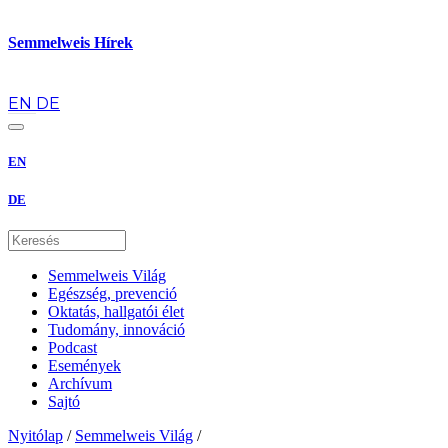
Semmelweis Hírek
hu
EN
DE
EN
DE
Semmelweis Világ
Egészség, prevenció
Oktatás, hallgatói élet
Tudomány, innováció
Podcast
Események
Archívum
Sajtó
Nyitólap
/
Semmelweis Világ
/