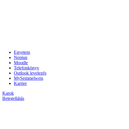
Egyetem
Neptun
Moodle
Telefonkönyv
Outlook levelezés
MySemmelweis
Karrier
Karok
Betegellátás