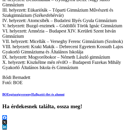
Gimnázium
III. helyezett: Eükarióták – Tóparti Gimnázium Művészeti és
Szakgimnázium (Székesfehérvár)
IV. helyezett: Atomcsibék – Budaörsi Illyés Gyula Gimnázium
V. helyezett: Buzgó enzimek – Gödöllői Török Ignác Gimnázium
VI. helyezett: Amnézia – Budapest XIV. Kerületi Szent István
Gimnázium
VII. helyezett: Micellák – Verseghy Ferenc Gimnázium (Szolnok)
VIII. helyezett: Kraki Makik – Debreceni Egyetem Kossuth Lajos
Gyakorló Gimnáziuma és Általános Iskolája
IX. helyezett: Mogyoróbokor – Németh László gimnázium
X. helyezett: Kiszkélme mén révilO – Budapesti Fazekas Mihály
Gyakorló Általános Iskola és Gimnázium
Bódi Bernadett
Fotó: BOE
BOE
egészségverseny
Hallgatói élet és alumni
Ha érdekesnek találta, ossza meg!
Facebook
X