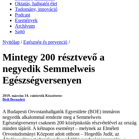
Oktatás, hallgatói élet
Tudomány, innováció
Podcast
Események
Archívum
Sajtó
Nyitólap
/
Egészség és prevenció
/
Mintegy 200 résztvevő a
negyedik Semmelweis
Egészségversenyen
2019. március 14. csütörtök
Közzétette:
Bódi Bernadett
A Budapesti Orvostanhallgatók Egyesülete (BOE) immáron
negyedik alkalommal rendezte meg a Semmelweis
Egészségversenyt csaknem 200 középiskolás részvételével az ország
minden tájáról. A kétnapos eseményt – melynek az Elméleti
Orvostudományi Központ adott otthont – Hegedűs Judit, az