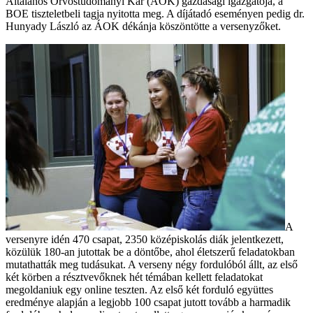
Általános Orvostudományi Kar (ÁOK) gazdasági igazgatója, a
BOE tiszteletbeli tagja nyitotta meg. A díjátadó eseményen pedig dr.
Hunyady László az ÁOK dékánja köszöntötte a versenyzőket.
A
versenyre idén 470 csapat, 2350 középiskolás diák jelentkezett,
közülük 180-an jutottak be a döntőbe, ahol életszerű feladatokban
mutathatták meg tudásukat. A verseny négy fordulóból állt, az első
két körben a résztvevőknek hét témában kellett feladatokat
megoldaniuk egy online teszten. Az első két forduló együttes
eredménye alapján a legjobb 100 csapat jutott tovább a harmadik