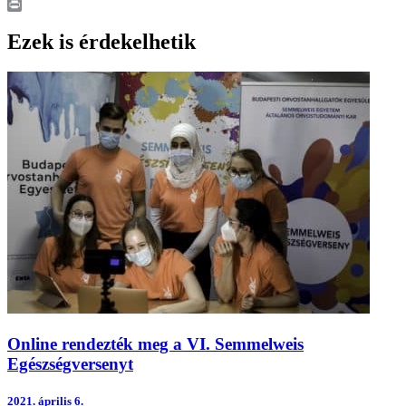
LinkedIn
Print
Ezek is érdekelhetik
Online rendezték meg a VI. Semmelweis
Egészségversenyt
2021.
április 6.