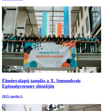
Élményalapú tanulás a X. Semmelweis
Egészségverseny döntőjén
2025.
április 3.