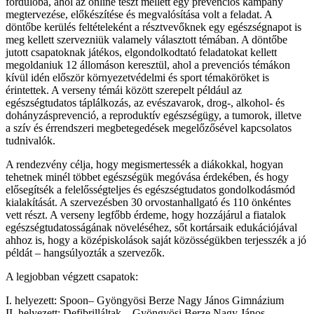
fordulóba, ahol az online teszt mellett egy prevenciós kampány
megtervezése, előkészítése és megvalósítása volt a feladat. A
döntőbe kerülés feltételeként a résztvevőknek egy egészségnapot is
meg kellett szervezniük valamely választott témában. A döntőbe
jutott csapatoknak játékos, elgondolkodtató feladatokat kellett
megoldaniuk 12 állomáson keresztül, ahol a prevenciós témákon
kívül idén először környezetvédelmi és sport témaköröket is
érintettek. A verseny témái között szerepelt például az
egészségtudatos táplálkozás, az evészavarok, drog-, alkohol- és
dohányzásprevenció, a reproduktív egészségügy, a tumorok, illetve
a szív és érrendszeri megbetegedések megelőzősével kapcsolatos
tudnivalók.
A rendezvény célja, hogy megismertessék a diákokkal, hogyan
tehetnek minél többet egészségük megóvása érdekében, és hogy
elősegítsék a felelősségteljes és egészségtudatos gondolkodásmód
kialakítását. A szervezésben 30 orvostanhallgató és 110 önkéntes
vett részt. A verseny legfőbb érdeme, hogy hozzájárul a fiatalok
egészségtudatosságának növeléséhez, sőt kortársaik edukációjával
ahhoz is, hogy a középiskolások saját közösségükben terjesszék a jó
példát – hangsúlyozták a szervezők.
A legjobban végzett csapatok:
I. helyezett: Spoon– Gyöngyösi Berze Nagy János Gimnázium
II. helyezett: Defibrilláltak – Gyöngyösi Berze Nagy János