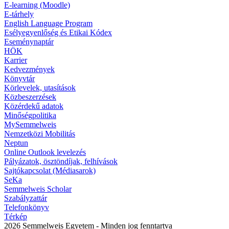
E-learning (Moodle)
E-tárhely
English Language Program
Esélyegyenlőség és Etikai Kódex
Eseménynaptár
HÖK
Karrier
Kedvezmények
Könyvtár
Körlevelek, utasítások
Közbeszerzések
Közérdekű adatok
Minőségpolitika
MySemmelweis
Nemzetközi Mobilitás
Neptun
Online Outlook levelezés
Pályázatok, ösztöndíjak, felhívások
Sajtókapcsolat (Médiasarok)
SeKa
Semmelweis Scholar
Szabályzattár
Telefonkönyv
Térkép
2026 Semmelweis Egyetem - Minden jog fenntartva