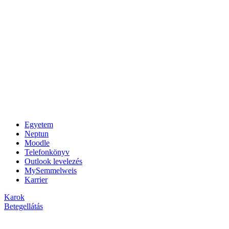
Egyetem
Neptun
Moodle
Telefonkönyv
Outlook levelezés
MySemmelweis
Karrier
Karok
Betegellátás