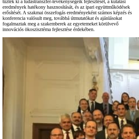
tűzték ki a tudástranszfer-tevékenységeik fejlesztését, a kutatási
eredmények hatékony hasznosítását, és az ipari együttműködések
erősítését. A szakmai összefogás eredményeként számos képzés és
konferencia valósult meg, továbbá útmutatókat és ajánlásokat
fogalmaztak meg a szakemberek az egyetemeket körülvevő
innovációs ökoszisztéma fejlesztése érdekében.