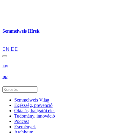
Semmelweis Hírek
hu
EN
DE
EN
DE
Semmelweis Világ
Egészség, prevenció
Oktatás, hallgatói élet
Tudomány, innováció
Podcast
Események
Archívum