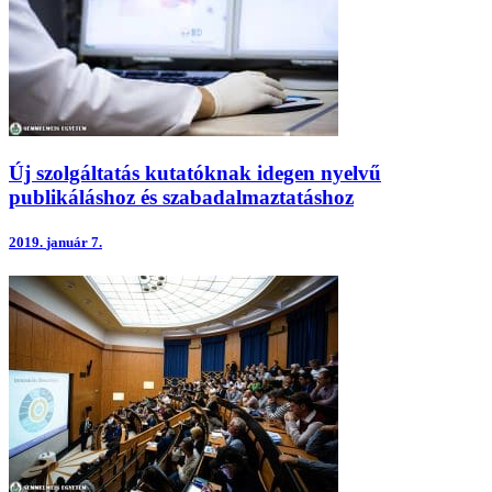
Új szolgáltatás kutatóknak idegen nyelvű
publikáláshoz és szabadalmaztatáshoz
2019.
január 7.