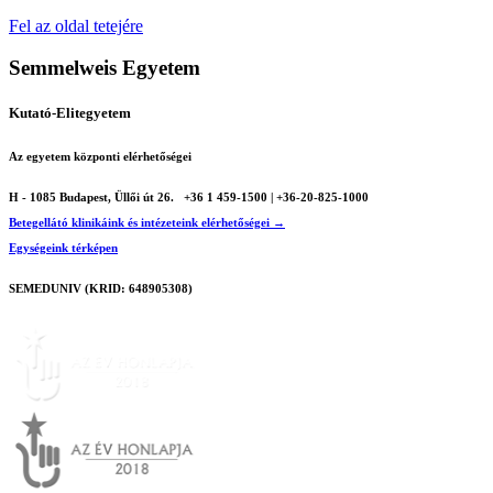
Fel az oldal tetejére
Semmelweis Egyetem
Kutató-Elitegyetem
Az egyetem központi elérhetőségei
H - 1085 Budapest, Üllői út 26.
+36 1 459-1500 | +36-20-825-1000
Betegellátó klinikáink és intézeteink elérhetőségei →
Egységeink térképen
SEMEDUNIV (KRID: 648905308)