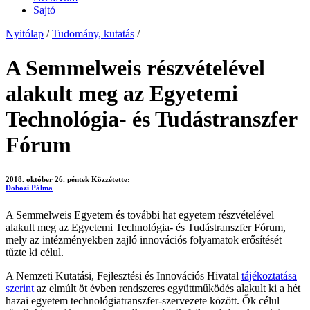
Sajtó
Nyitólap
/
Tudomány, kutatás
/
A Semmelweis részvételével
alakult meg az Egyetemi
Technológia- és Tudástranszfer
Fórum
2018. október 26. péntek
Közzétette:
Dobozi Pálma
A Semmelweis Egyetem és további hat egyetem részvételével
alakult meg az Egyetemi Technológia- és Tudástranszfer Fórum,
mely az intézményekben zajló innovációs folyamatok erősítését
tűzte ki célul.
A Nemzeti Kutatási, Fejlesztési és Innovációs Hivatal
tájékoztatása
szerint
az elmúlt öt évben rendszeres együttműködés alakult ki a hét
hazai egyetem technológiatranszfer-szervezete között. Ők célul