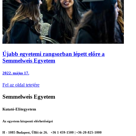
Újabb egyetemi rangsorban lépett előre a
Semmelweis Egyetem
2022.
május 17.
Fel az oldal tetejére
Semmelweis Egyetem
Kutató-Elitegyetem
Az egyetem központi elérhetőségei
H - 1085 Budapest, Üllői út 26.
+36 1 459-1500 | +36-20-825-1000