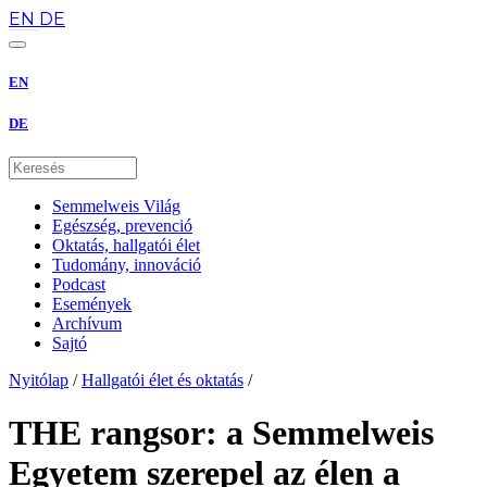
EN
DE
EN
DE
Semmelweis Világ
Egészség, prevenció
Oktatás, hallgatói élet
Tudomány, innováció
Podcast
Események
Archívum
Sajtó
Nyitólap
/
Hallgatói élet és oktatás
/
THE rangsor: a Semmelweis
Egyetem szerepel az élen a