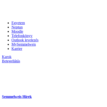
Egyetem
Neptun
Moodle
Telefonkönyv
Outlook levelezés
MySemmelweis
Karrier
Karok
Betegellátás
Semmelweis Hírek
hu