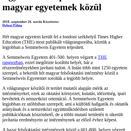
magyar egyetemek közül
2018. szeptember 26. szerda
Közzétette:
Dobozi Pálma
Hét magyar egyetem került fel a londoni székhelyű Times Higher
Education (THE) most publikált világrangsorába, köztük a
legjobban a Semmelweis Egyetem teljesített.
A Semmelweis Egyetem 401-500. helyen végzett a
THE
rangsorban
, ezzel megőrizte korábbi helyét, bár a
részeredményekben javítani tudott. A listán több mint 1250 egyetem
szerepel, a bekerült hét magyar felsőoktatási intézmény közül a
Semmelweis Egyetemet sorolták a legjobb helyre.
A világrangsor készítői öt terület mutatói alapján mérik az
intézményeket, ezek az oktatási környezet, kutatás, idézettség, ipari
bevételek és nemzetközi orientáció. A Semmelweis Egyetem
legjobban ez utóbbiban szerepelt, ami a külföldi hallgatók és oktatók
arányának és a nemzetközi együttműködésben született
publikációknak köszönhető, de a többi mutató területén is sikerült
javítania eredményein az intézménynek az előző évhez képest.
A hazai felsőoktatási intézmények közül a 601-800. helyen végzett