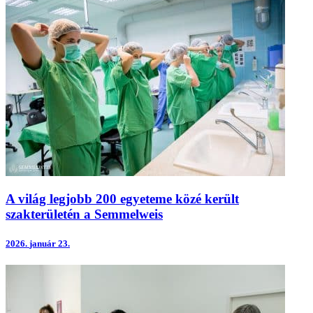
A világ legjobb 200 egyeteme közé került
szakterületén a Semmelweis
2026.
január 23.