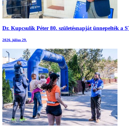
Dr. Kupcsulik Péter 80. születésnapját ünnepelték a 
2026.
július 29.