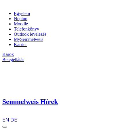
Egyetem
Neptun
Moodle
Telefonkönyv
Outlook levelezés
MySemmelweis
Karrier
Karok
Betegellátás
Semmelweis Hírek
hu
EN
DE