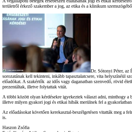
A végállapotú betegek érsebészeti ellátásának jogi és etikai kérdései
területről érkező szakember a jog, az etika és a klinikum szemszögé
Dr. Sótonyi Péter, az
sorozatának kell tekinteni, inkább tapasztalatcsere, vita helyszínéül s
előadókat. A szakértők az idős vagy daganatban szenvedő, rövid életki
prezentáltak, illetve folytattak vitát.
A többi között olyan kérdésekre igyekeztek választ adni, minthogy a b
illetve milyen gyakori jogi és etikai hibák merülnek fel a gyakorlatban
Az előadásokat követően kerekasztal-beszélgetésen vitatták meg a fel
is.
Haszon Zsófia