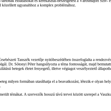
ről tartottak előadásokat és kerekasztal-beszélgetést a Városmajori Szív
ből közelített ugyanahhoz a komplex problémához.
 Érsebészeti Tanszék vezetője nyitóbeszédében összefoglalta a rendezv
zolgál. Dr. Sótonyi Péter hangsúlyozta a téma fontosságát, majd bemutatta
látású betegek életet fenyegető, illetve végtagot veszélyeztető állapot
eteg milyen formában utasíthatja el a beavatkozást, létezik-e olyan hel
.
merült témákat. A szervezők hosszú távú tervei között szerepel a Vaszk