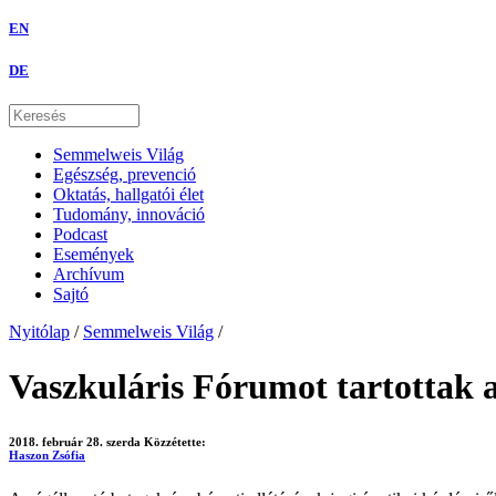
EN
DE
Semmelweis Világ
Egészség, prevenció
Oktatás, hallgatói élet
Tudomány, innováció
Podcast
Események
Archívum
Sajtó
Nyitólap
/
Semmelweis Világ
/
Vaszkuláris Fórumot tartottak 
2018. február 28. szerda
Közzétette:
Haszon Zsófia