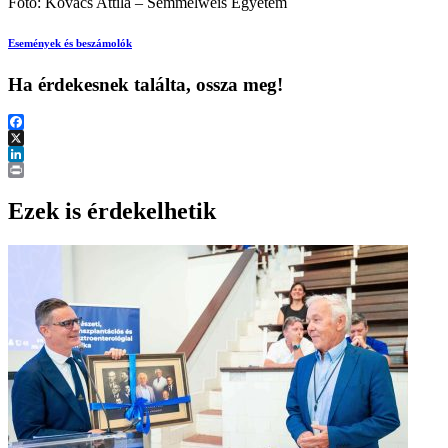
Fotó: Kovács Attila – Semmelweis Egyetem
Események és beszámolók
Ha érdekesnek találta, ossza meg!
Facebook
X
LinkedIn
Print
Ezek is érdekelhetik