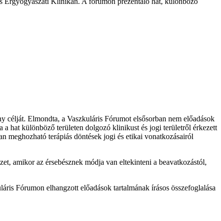
- és Érgyógyászati Klinikán. A fórumon prezentáló hat, különböző
ény célját. Elmondta, a Vaszkuláris Fórumot elsősorban nem előadások
 a hat különböző területen dolgozó klinikust és jogi területről érkezett
ban meghozható terápiás döntések jogi és etikai vonatkozásairól
yzet, amikor az érsebésznek módja van eltekinteni a beavatkozástól,
uláris Fórumon elhangzott előadások tartalmának írásos összefoglalása