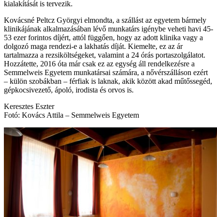
kialakítását is tervezik.
Kovácsné Peltcz Györgyi elmondta, a szállást az egyetem bármely
klinikájának alkalmazásában lévő munkatárs igénybe veheti havi 45-
53 ezer forintos díjért, attól függően, hogy az adott klinika vagy a
dolgozó maga rendezi-e a lakhatás díját. Kiemelte, ez az ár
tartalmazza a rezsiköltségeket, valamint a 24 órás portaszolgálatot.
Hozzátette, 2016 óta már csak ez az egység áll rendelkezésre a
Semmelweis Egyetem munkatársai számára, a nővérszálláson ezért
– külön szobákban – férfiak is laknak, akik között akad műtőssegéd,
gépkocsivezető, ápoló, irodista és orvos is.
Keresztes Eszter
Fotó: Kovács Attila – Semmelweis Egyetem