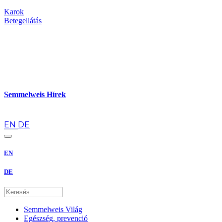
Karok
Betegellátás
Semmelweis Hírek
hu
EN
DE
EN
DE
Semmelweis Világ
Egészség, prevenció