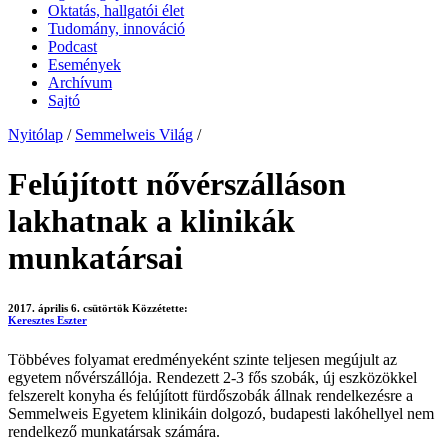
Oktatás, hallgatói élet
Tudomány, innováció
Podcast
Események
Archívum
Sajtó
Nyitólap
/
Semmelweis Világ
/
Felújított nővérszálláson
lakhatnak a klinikák
munkatársai
2017. április 6. csütörtök
Közzétette:
Keresztes Eszter
Többéves folyamat eredményeként szinte teljesen megújult az
egyetem nővérszállója. Rendezett 2-3 fős szobák, új eszközökkel
felszerelt konyha és felújított fürdőszobák állnak rendelkezésre a
Semmelweis Egyetem klinikáin dolgozó, budapesti lakóhellyel nem
rendelkező munkatársak számára.