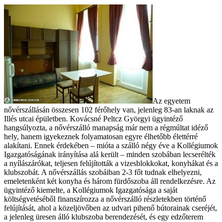
Az egyetem
nővérszállásán összesen 102 férőhely van, jelenleg 83-an laknak az
Illés utcai épületben. Kovácsné Peltcz Györgyi ügyintéző
hangsúlyozta, a nővérszálló manapság már nem a régmúltat idéző
hely, hanem igyekeznek folyamatosan egyre élhetőbb élettérré
alakítani. Ennek érdekében – mióta a szálló négy éve a Kollégiumok
Igazgatóságának irányítása alá került – minden szobában lecserélték
a nyílászárókat, teljesen felújították a vizesblokkokat, konyhákat és a
klubszobát. A nővérszállás szobáiban 2-3 főt tudnak elhelyezni,
emeletenként két konyha és három fürdőszoba áll rendelkezésre. Az
ügyintéző kiemelte, a Kollégiumok Igazgatósága a saját
költségvetéséből finanszírozza a nővérszálló részletekben történő
felújítását, ahol a közeljövőben az udvari pihenő bútorainak cseréjét,
a jelenleg üresen álló klubszoba berendezését, és egy edzőterem