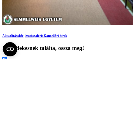
Aktualitások
fejlesztés
galéria
Kancellári hírek
Ha érdekesnek találta, ossza meg!
Facebook
X
LinkedIn
Print
Ezek is érdekelhetik