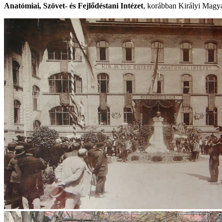
Anatómiai, Szövet- és Fejlődéstani Intézet
, korábban Királyi Magya