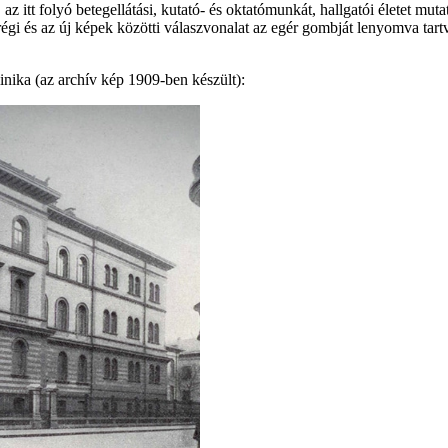
itt folyó betegellátási, kutató- és oktatómunkát, hallgatói életet muta
 régi és az új képek közötti válaszvonalat az egér gombját lenyomva tart
inika (az archív kép 1909-ben készült):