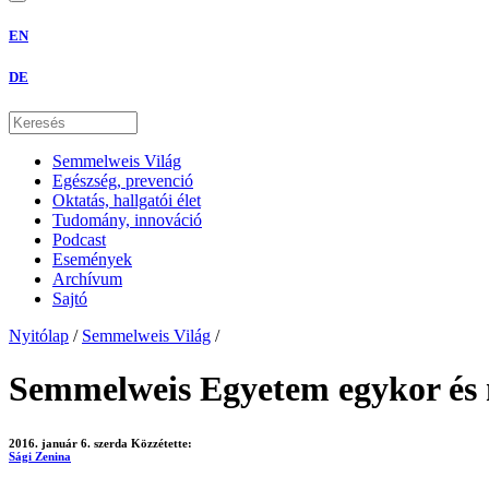
EN
DE
Semmelweis Világ
Egészség, prevenció
Oktatás, hallgatói élet
Tudomány, innováció
Podcast
Események
Archívum
Sajtó
Nyitólap
/
Semmelweis Világ
/
Semmelweis Egyetem egykor és m
2016. január 6. szerda
Közzétette:
Sági Zenina