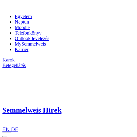
Egyetem
Neptun
Moodle
Telefonkönyv
Outlook levelezés
MySemmelweis
Karrier
Karok
Betegellátás
Semmelweis Hírek
hu
EN
DE