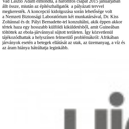
Vad László Ádám elmondta, a háromfős csapat 2015 januárjában
állt össze, miután az építészhallgatók a pályázati tervvel
megkeresték. A koncepció kidolgozása során lehetősége volt
a Nemzeti Biztonsági Laboratórium két munkatársával, Dr. Kiss
Zoltánnal és dr. Pályi Bernadette-tel konzultálni, akik éppen akkor
tértek haza egy hosszabb külföldi kiküldetésből, amit Guineában
töltöttek az ebola-járvánnyal sújtott területen. Így közvetlenül
tájékozódhattak a helyszínen felmerülő problémákról: Afrikában
járványok esetén a betegek ellátását az utak, az üzemanyag, a víz és
az áram hiánya hátráltatja leginkább.