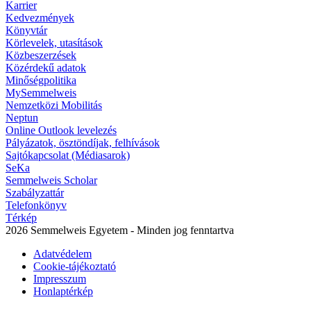
Karrier
Kedvezmények
Könyvtár
Körlevelek, utasítások
Közbeszerzések
Közérdekű adatok
Minőségpolitika
MySemmelweis
Nemzetközi Mobilitás
Neptun
Online Outlook levelezés
Pályázatok, ösztöndíjak, felhívások
Sajtókapcsolat (Médiasarok)
SeKa
Semmelweis Scholar
Szabályzattár
Telefonkönyv
Térkép
2026 Semmelweis Egyetem - Minden jog fenntartva
Adatvédelem
Cookie-tájékoztató
Impresszum
Honlaptérkép