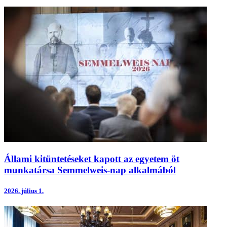
Állami kitüntetéseket kapott az egyetem öt
munkatársa Semmelweis-nap alkalmából
2026.
július 1.