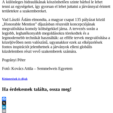
A különleges hidraulikának köszönhetően szinte bárhol le lehet
tenni az egységeket, így gyorsan el lehet juttatni a járvánnyal érintett
területekre a szakembereket.
Vad László Ádám elmondta, a magyar csapat 135 pályázat közül
„Honorable Mention” díjazásban részesült koncepciójának
megvalósítása komoly költségekkel járna. A tervezés során a
legjobb, leghatékonyabb megoldásokra törekedtek és a
legmodernebb technikát használták: az efféle tervek megvalósítása a
közeljövőben nem valószínű, ugyanakkor ezek az elképzelések
fontos inspirációt jelenthetnek a járványok elleni globális
küzdelemben részt vevő szakemberek számára.
Pogrányi Péter
Fotó: Kovács Attila – Semmelweis Egyetem
Kitüntetések és díjak
Ha érdekesnek találta, ossza meg!
Facebook
X
LinkedIn