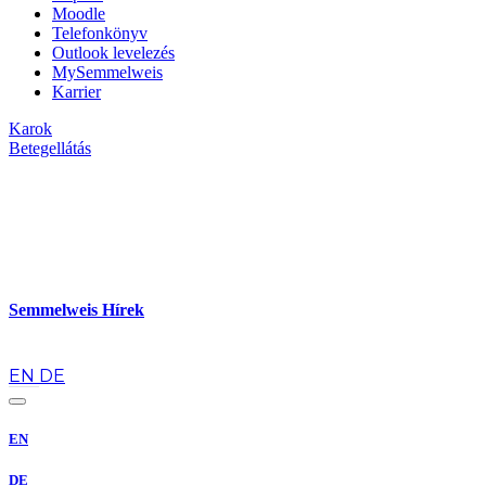
Moodle
Telefonkönyv
Outlook levelezés
MySemmelweis
Karrier
Karok
Betegellátás
Semmelweis Hírek
hu
EN
DE
EN
DE