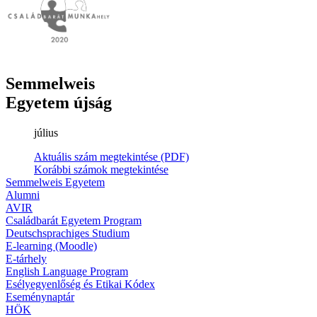
Semmelweis
Egyetem újság
július
Aktuális szám megtekintése (PDF)
Korábbi számok megtekintése
Semmelweis Egyetem
Alumni
AVIR
Családbarát Egyetem Program
Deutschsprachiges Studium
E-learning (Moodle)
E-tárhely
English Language Program
Esélyegyenlőség és Etikai Kódex
Eseménynaptár
HÖK