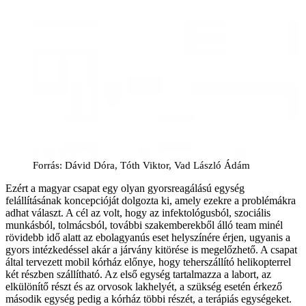
Forrás: Dávid Dóra, Tóth Viktor, Vad László Ádám
Ezért a magyar csapat egy olyan gyorsreagálású egység
felállításának koncepcióját dolgozta ki, amely ezekre a problémákra
adhat választ. A cél az volt, hogy az infektológusból, szociális
munkásból, tolmácsból, további szakemberekből álló team minél
rövidebb idő alatt az ebolagyanús eset helyszínére érjen, ugyanis a
gyors intézkedéssel akár a járvány kitörése is megelőzhető. A csapat
által tervezett mobil kórház előnye, hogy teherszállító helikopterrel
két részben szállítható. Az első egység tartalmazza a labort, az
elkülönítő részt és az orvosok lakhelyét, a szükség esetén érkező
második egység pedig a kórház többi részét, a terápiás egységeket.