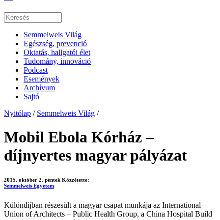
Semmelweis Világ
Egészség, prevenció
Oktatás, hallgatói élet
Tudomány, innováció
Podcast
Események
Archívum
Sajtó
Nyitólap
/
Semmelweis Világ
/
Mobil Ebola Kórház –
díjnyertes magyar pályázat
2015. október 2. péntek
Közzétette:
Semmelweis Egyetem
Különdíjban részesült a magyar csapat munkája az International
Union of Architects – Public Health Group, a China Hospital Build