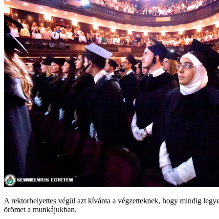
A rektorhelyettes végül azt kívánta a végzetteknek, hogy mindig legyen
örömet a munkájukban.