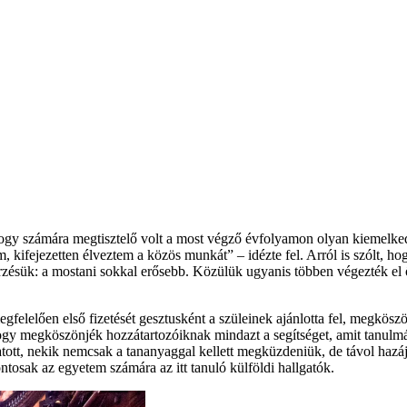
 hogy számára megtisztelő volt a most végző évfolyamon olyan kiemelkedő
om, kifejezetten élveztem a közös munkát” – idézte fel. Arról is szólt, 
zésük: a mostani sokkal erősebb. Közülük ugyanis többen végezték el ö
gfelelően első fizetését gesztusként a szüleinek ajánlotta fel, megkös
ogy megköszönjék hozzátartozóiknak mindazt a segítséget, amit tanulmá
tt, nekik nemcsak a tananyaggal kellett megküzdeniük, de távol hazájuktó
fontosak az egyetem számára az itt tanuló külföldi hallgatók.