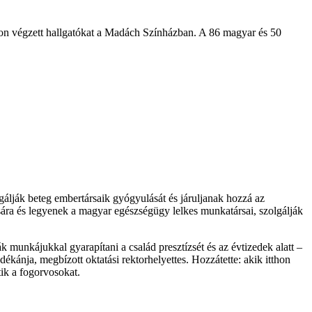
on végzett hallgatókat a Madách Színházban. A 86 magyar és 50
lgálják beteg embertársaik gyógyulását és járuljanak hozzá az
sára és legyenek a magyar egészségügy lelkes munkatársai, szolgálják
munkájukkal gyarapítani a család presztízsét és az évtizedek alatt –
ánja, megbízott oktatási rektorhelyettes. Hozzátette: akik itthon
ik a fogorvosokat.