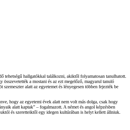
 tehetségű hallgatókkal találkozni, akiktől folyamatosan tanulhatott.
hogy összevetették a mostani és az ezt megelőző, magyarul tanuló
t szemeszter alatt az egyetemet és lényegesen többen fejezték be
zönve, hogy az egyetemi évek alatt nem volt más dolga, csak hogy
nyaik alatt kaptak” – fogalmazott. A német és angol képzésben
l és szeretteiktől egy idegen kultúrában is helyt kellett állniuk.