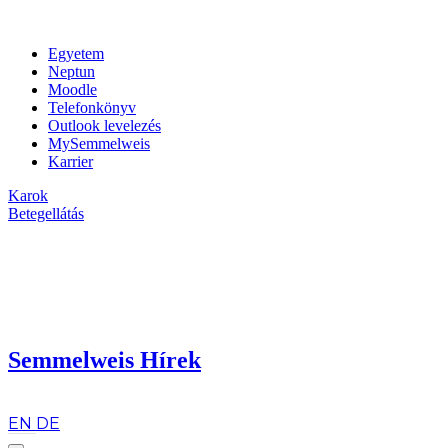
Egyetem
Neptun
Moodle
Telefonkönyv
Outlook levelezés
MySemmelweis
Karrier
Karok
Betegellátás
Semmelweis Hírek
hu
EN
DE