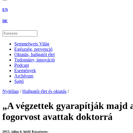
EN
DE
Semmelweis Világ
Egészség, prevenció
Oktatás, hallgatói élet
Tudomány, innováció
Podcast
Események
Archívum
Sajtó
Nyitólap
/
Hallgatói élet és oktatás
/
„A végzettek gyarapítják majd 
fogorvost avattak doktorrá
2015. július 6. hétfő
Közzétette: