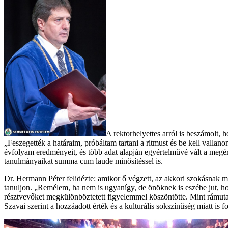
A rektorhelyettes arról is beszámolt,
„Feszegették a határaim, próbáltam tartani a ritmust és be kell vallan
évfolyam eredményeit, és több adat alapján egyértelművé vált a megér
tanulmányaikat summa cum laude minősítéssel is.
Dr. Hermann Péter felidézte: amikor ő végzett, az akkori szokásnak me
tanuljon. „Remélem, ha nem is ugyanígy, de önöknek is eszébe jut, h
résztvevőket megkülönböztetett figyelemmel köszöntötte. Mint rámutato
Szavai szerint a hozzáadott érték és a kulturális sokszínűség miatt is 