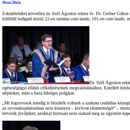
Mozer Mária
Eskütételüket követően dr. Szél Ágoston rektor és Dr. Gerber Gábo
külföldi hallgató közül 22-en summa cum laude, 101-en cum laude, mí
Dr. Szél Ágoston rekto
egészségügyi ellátás célkitűzéseinek megvalósításához. Emellett töre
népünket, mint a haza hűséges polgárai.
„Mi fogorvosok mindig is büszkék voltunk a szakma családias közegére
az orvostársadalomban nem könnyen – kivívott elismertségét” – mondta
tervezik jövőjüket, azokkal biztosan nem szakad meg az egyetem kapc