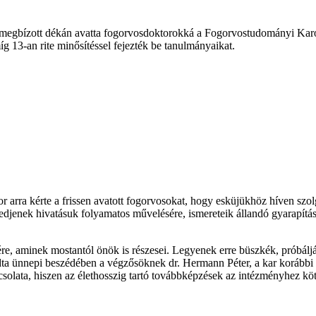
r megbízott dékán avatta fogorvosdoktorokká a Fogorvostudományi Kar
g 13-an rite minősítéssel fejezték be tanulmányaikat.
r arra kérte a frissen avatott fogorvosokat, hogy esküjükhöz híven szo
kedjenek hivatásuk folyamatos művelésére, ismereteik állandó gyarapítá
, aminek mostantól önök is részesei. Legyenek erre büszkék, próbálják 
 ünnepi beszédében a végzősöknek dr. Hermann Péter, a kar korábbi dék
solata, hiszen az élethosszig tartó továbbképzések az intézményhez köt