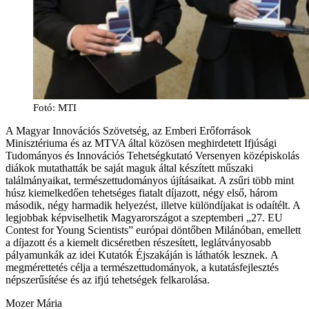
Fotó: MTI
A Magyar Innovációs Szövetség, az Emberi Erőforrások
Minisztériuma és az MTVA által közösen meghirdetett Ifjúsági
Tudományos és Innovációs Tehetségkutató Versenyen középiskolás
diákok mutathatták be saját maguk által készített műszaki
találmányaikat, természettudományos újításaikat. A zsűri több mint
húsz kiemelkedően tehetséges fiatalt díjazott, négy első, három
második, négy harmadik helyezést, illetve különdíjakat is odaítélt. A
legjobbak képviselhetik Magyarországot a szeptemberi „27. EU
Contest for Young Scientists” európai döntőben Milánóban, emellett
a díjazott és a kiemelt dicséretben részesített, leglátványosabb
pályamunkák az idei Kutatók Éjszakáján is láthatók lesznek. A
megmérettetés célja a természettudományok, a kutatásfejlesztés
népszerűsítése és az ifjú tehetségek felkarolása.
Mozer Mária