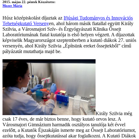
2015. május 22. péntek
Közzétette:
Mozer Mária
Húsz középiskolást díjaztak az
Ifjúsági Tudományos és Innovációs
Tehetségkutató Verseny
en, ahol három másik fiatallal együtt Király
Szilvia, a Városmajori Szív- és Érgyógyászati Klinika Őssejt
Laboratóriumának fiatal kutatója is első helyen végzett. A díjazottak
képviselik Magyarországot szeptemberben a kutató diákok 27. uniós
versenyén, ahol Király Szilvia „Építsünk ereket őssejtekből” című
pályázatát mutathatja majd be.
Király Szilvia még
csak 17 éves, de már biztos benne, hogy kutató orvos lesz. A
Városmajori Gimnázium harmadik osztályos tanulója két évvel
ezelőtt, a Kutatók Éjszakáján ismerte meg az Őssejt Laboratóriumot,
azóta tudja, hogy őssejtkutatással akar foglalkozni. A Kutató Diákok