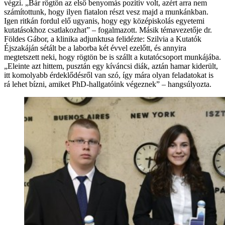
végzi. „Bár rögtön az első benyomás pozitív volt, azért arra nem
számítottunk, hogy ilyen fiatalon részt vesz majd a munkánkban.
Igen ritkán fordul elő ugyanis, hogy egy középiskolás egyetemi
kutatásokhoz csatlakozhat” – fogalmazott. Másik témavezetője dr.
Földes Gábor, a klinika adjunktusa felidézte: Szilvia a Kutatók
Éjszakáján sétált be a laborba két évvel ezelőtt, és annyira
megtetszett neki, hogy rögtön be is szállt a kutatócsoport munkájába.
„Eleinte azt hittem, pusztán egy kíváncsi diák, aztán hamar kiderült,
itt komolyabb érdeklődésről van szó, így mára olyan feladatokat is
rá lehet bízni, amiket PhD-hallgatóink végeznek” – hangsúlyozta.