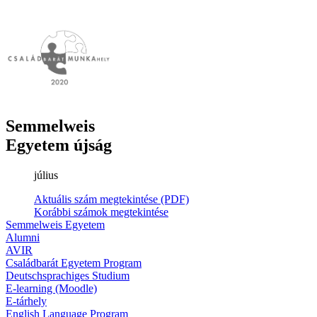
Semmelweis
Egyetem újság
július
Aktuális szám megtekintése (PDF)
Korábbi számok megtekintése
Semmelweis Egyetem
Alumni
AVIR
Családbarát Egyetem Program
Deutschsprachiges Studium
E-learning (Moodle)
E-tárhely
English Language Program