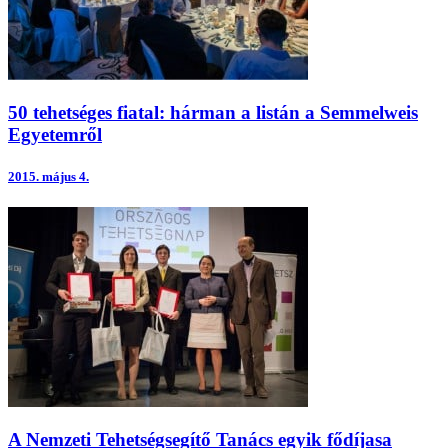
50 tehetséges fiatal: hárman a listán a Semmelweis
Egyetemről
2015.
május 4.
A Nemzeti Tehetségsegítő Tanács egyik fődíjasa