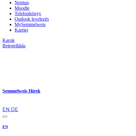
Neptun
Moodle
Telefonkönyv
Outlook levelezés
MySemmelweis
Karrier
Karok
Betegellátás
Semmelweis Hírek
hu
EN
DE
EN