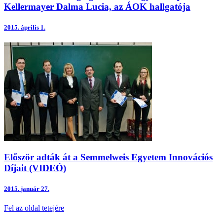
Kellermayer Dalma Lucia, az ÁOK hallgatója
2015.
április 1.
Először adták át a Semmelweis Egyetem Innovációs
Díjait (VIDEÓ)
2015.
január 27.
Fel az oldal tetejére