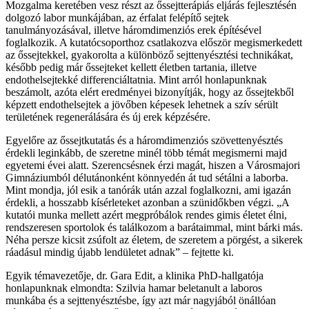
Mozgalma keretében vesz részt az őssejtterápiás eljárás fejlesztésén
dolgozó labor munkájában, az érfalat felépítő sejtek
tanulmányozásával, illetve háromdimenziós erek építésével
foglalkozik. A kutatócsoporthoz csatlakozva először megismerkedett
az őssejtekkel, gyakorolta a különböző sejttenyésztési technikákat,
később pedig már őssejteket kellett életben tartania, illetve
endothelsejtekké differenciáltatnia. Mint arról honlapunknak
beszámolt, azóta elért eredményei bizonyítják, hogy az őssejtekből
képzett endothelsejtek a jövőben képesek lehetnek a szív sérült
területének regenerálására és új erek képzésére.
Egyelőre az őssejtkutatás és a háromdimenziós szövettenyésztés
érdekli leginkább, de szeretne minél több témát megismerni majd
egyetemi évei alatt. Szerencsésnek érzi magát, hiszen a Városmajori
Gimnáziumból délutánonként könnyedén át tud sétálni a laborba.
Mint mondja, jól esik a tanórák után azzal foglalkozni, ami igazán
érdekli, a hosszabb kísérleteket azonban a szünidőkben végzi. „A
kutatói munka mellett azért megpróbálok rendes gimis életet élni,
rendszeresen sportolok és találkozom a barátaimmal, mint bárki más.
Néha persze kicsit zsúfolt az életem, de szeretem a pörgést, a sikerek
ráadásul mindig újabb lendületet adnak” – fejtette ki.
Egyik témavezetője, dr. Gara Edit, a klinika PhD-hallgatója
honlapunknak elmondta: Szilvia hamar beletanult a laboros
munkába és a sejttenyésztésbe, így azt már nagyjából önállóan