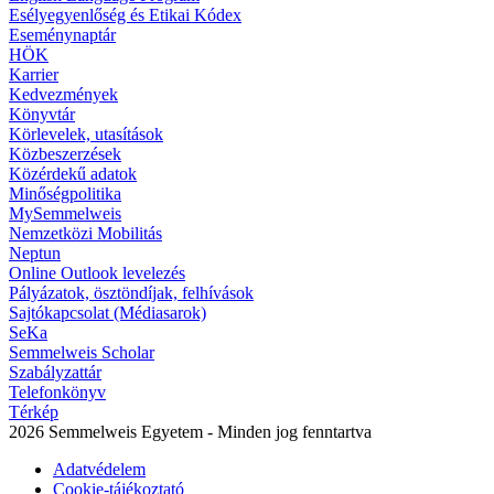
Esélyegyenlőség és Etikai Kódex
Eseménynaptár
HÖK
Karrier
Kedvezmények
Könyvtár
Körlevelek, utasítások
Közbeszerzések
Közérdekű adatok
Minőségpolitika
MySemmelweis
Nemzetközi Mobilitás
Neptun
Online Outlook levelezés
Pályázatok, ösztöndíjak, felhívások
Sajtókapcsolat (Médiasarok)
SeKa
Semmelweis Scholar
Szabályzattár
Telefonkönyv
Térkép
2026 Semmelweis Egyetem - Minden jog fenntartva
Adatvédelem
Cookie-tájékoztató