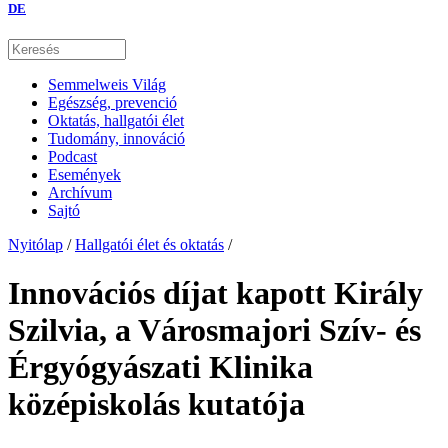
DE
Semmelweis Világ
Egészség, prevenció
Oktatás, hallgatói élet
Tudomány, innováció
Podcast
Események
Archívum
Sajtó
Nyitólap
/
Hallgatói élet és oktatás
/
Innovációs díjat kapott Király
Szilvia, a Városmajori Szív- és
Érgyógyászati Klinika
középiskolás kutatója