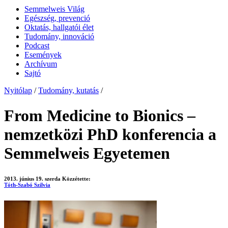
Semmelweis Világ
Egészség, prevenció
Oktatás, hallgatói élet
Tudomány, innováció
Podcast
Események
Archívum
Sajtó
Nyitólap
/
Tudomány, kutatás
/
From Medicine to Bionics –
nemzetközi PhD konferencia a
Semmelweis Egyetemen
2013. június 19. szerda
Közzétette:
Tóth-Szabó Szilvia