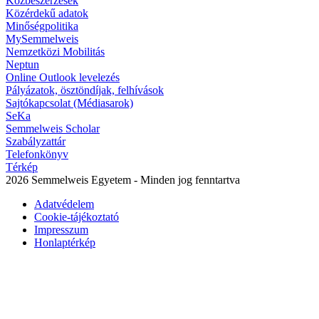
Közbeszerzések
Közérdekű adatok
Minőségpolitika
MySemmelweis
Nemzetközi Mobilitás
Neptun
Online Outlook levelezés
Pályázatok, ösztöndíjak, felhívások
Sajtókapcsolat (Médiasarok)
SeKa
Semmelweis Scholar
Szabályzattár
Telefonkönyv
Térkép
2026 Semmelweis Egyetem - Minden jog fenntartva
Adatvédelem
Cookie-tájékoztató
Impresszum
Honlaptérkép