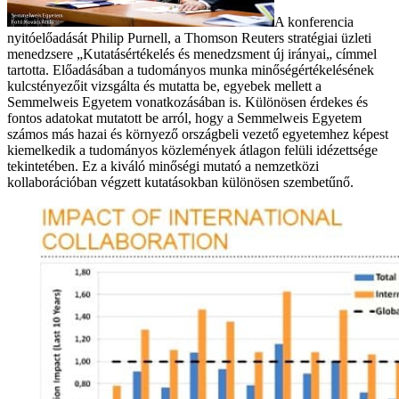
A konferencia
nyitóelőadását Philip Purnell, a Thomson Reuters stratégiai üzleti
menedzsere „Kutatásértékelés és menedzsment új irányai„ címmel
tartotta. Előadásában a tudományos munka minőségértékelésének
kulcstényezőit vizsgálta és mutatta be, egyebek mellett a
Semmelweis Egyetem vonatkozásában is. Különösen érdekes és
fontos adatokat mutatott be arról, hogy a Semmelweis Egyetem
számos más hazai és környező országbeli vezető egyetemhez képest
kiemelkedik a tudományos közlemények átlagon felüli idézettsége
tekintetében. Ez a kiváló minőségi mutató a nemzetközi
kollaborációban végzett kutatásokban különösen szembetűnő.