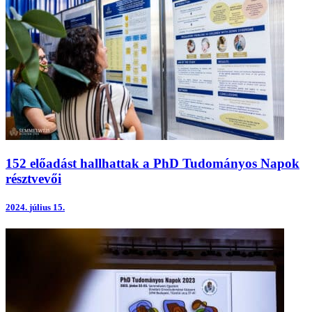
152 előadást hallhattak a PhD Tudományos Napok
résztvevői
2024.
július 15.