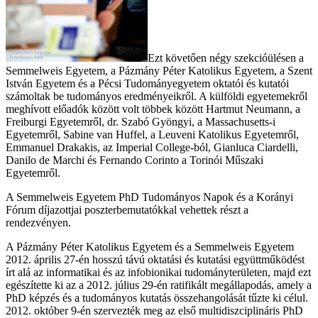
Ezt követően négy szekcióülésen a
Semmelweis Egyetem, a Pázmány Péter Katolikus Egyetem, a Szent
István Egyetem és a Pécsi Tudományegyetem oktatói és kutatói
számoltak be tudományos eredményeikről. A külföldi egyetemekről
meghívott előadók között volt többek között Hartmut Neumann, a
Freiburgi Egyetemről, dr. Szabó Gyöngyi, a Massachusetts-i
Egyetemről, Sabine van Huffel, a Leuveni Katolikus Egyetemről,
Emmanuel Drakakis, az Imperial College-ból, Gianluca Ciardelli,
Danilo de Marchi és Fernando Corinto a Torinói Műszaki
Egyetemről.
A Semmelweis Egyetem PhD Tudományos Napok és a Korányi
Fórum díjazottjai poszterbemutatókkal vehettek részt a
rendezvényen.
A Pázmány Péter Katolikus Egyetem és a Semmelweis Egyetem
2012. április 27-én hosszú távú oktatási és kutatási együttműködést
írt alá az informatikai és az infobionikai tudományterületen, majd ezt
egészítette ki az a 2012. július 29-én ratifikált megállapodás, amely a
PhD képzés és a tudományos kutatás összehangolását tűzte ki célul.
2012. október 9-én szervezték meg az első multidiszciplináris PhD