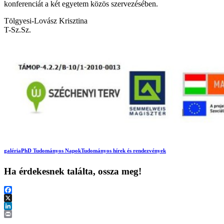
konferenciát a két egyetem közös szervezésében.
Tölgyesi-Lovász Krisztina
T-Sz.Sz.
galéria
PhD Tudományos Napok
Tudományos hírek és rendezvények
Ha érdekesnek találta, ossza meg!
Facebook
X
LinkedIn
Print