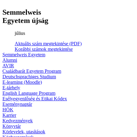
Semmelweis
Egyetem újság
július
Aktuális szám megtekintése (PDF)
Korábbi számok megtekintése
Semmelweis Egyetem
Alumni
AVIR
Családbarát Egyetem Program
Deutschsprachiges Studium
E-learning (Moodle)
E-tárhely
English Language Program
Esélyegyenlőség és Etikai Kódex
Eseménynaptár
HÖK
Karrier
Kedvezmények
Könyvtár
Körlevelek, utasítások