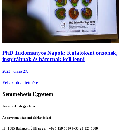
PhD Tudományos Napok: Kutatóként önzőnek,
inspiráltnak és bátornak kell lenni
2023.
június 27.
Fel az oldal tetejére
Semmelweis Egyetem
Kutató-Elitegyetem
Az egyetem központi elérhetőségei
H - 1085 Budapest, Üllői út 26.
+36 1 459-1500 | +36-20-825-1000