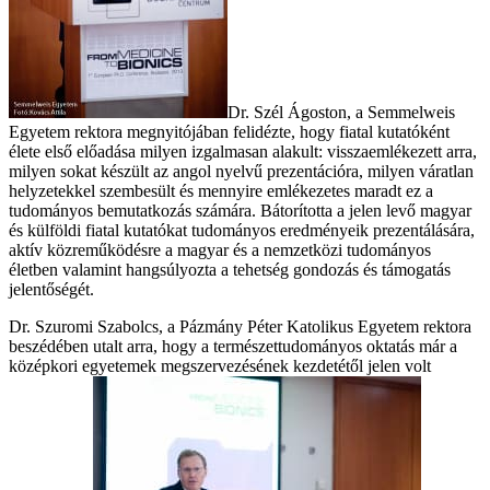
Dr. Szél Ágoston, a Semmelweis
Egyetem rektora megnyitójában felidézte, hogy fiatal kutatóként
élete első előadása milyen izgalmasan alakult: visszaemlékezett arra,
milyen sokat készült az angol nyelvű prezentációra, milyen váratlan
helyzetekkel szembesült és mennyire emlékezetes maradt ez a
tudományos bemutatkozás számára. Bátorította a jelen levő magyar
és külföldi fiatal kutatókat tudományos eredményeik prezentálására,
aktív közreműködésre a magyar és a nemzetközi tudományos
életben valamint hangsúlyozta a tehetség gondozás és támogatás
jelentőségét.
Dr. Szuromi Szabolcs, a Pázmány Péter Katolikus Egyetem rektora
beszédében utalt arra, hogy a természettudományos oktatás már a
középkori egyetemek megszervezésének kezdetétől jelen volt