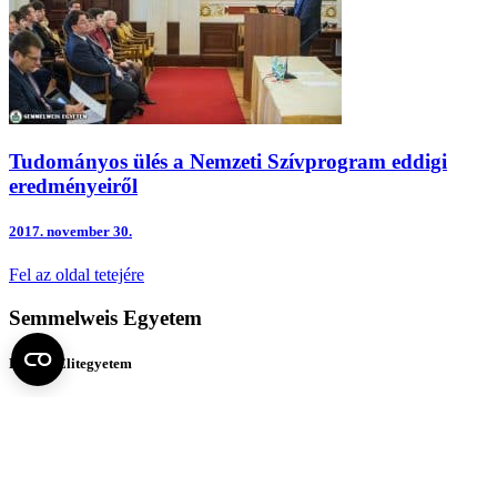
Tudományos ülés a Nemzeti Szívprogram eddigi
eredményeiről
2017.
november 30.
Fel az oldal tetejére
Semmelweis Egyetem
Kutató-Elitegyetem
Az egyetem központi elérhetőségei
H - 1085 Budapest, Üllői út 26.
+36 1 459-1500 | +36-20-825-1000
Betegellátó klinikáink és intézeteink elérhetőségei →