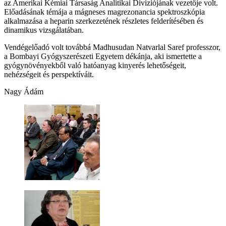
az Amerikai Kémiai Társaság Analitikai Divíziójának vezetője volt.
Előadásának témája a mágneses magrezonancia spektroszkópia
alkalmazása a heparin szerkezetének részletes felderítésében és
dinamikus vizsgálatában.
Vendégelőadó volt továbbá Madhusudan Natvarlal Saref professzor,
a Bombayi Gyógyszerészeti Egyetem dékánja, aki ismertette a
gyógynövényekből való hatóanyag kinyerés lehetőségeit,
nehézségeit és perspektíváit.
Nagy Ádám