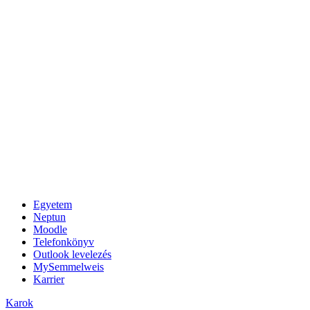
Egyetem
Neptun
Moodle
Telefonkönyv
Outlook levelezés
MySemmelweis
Karrier
Karok