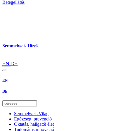
Betegellátás
Semmelweis Hírek
hu
EN
DE
EN
DE
Semmelweis Világ
Egészség, prevenció
Oktatás, hallgatói élet
Tudomány, innováció