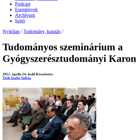
Podcast
Események
Archívum
Sajtó
Nyitólap
/
Tudomány, kutatás
/
Tudományos szeminárium a
Gyógyszerésztudományi Karon
2012. április 24. kedd
Közzétette:
Tóth-Szabó Szilvia