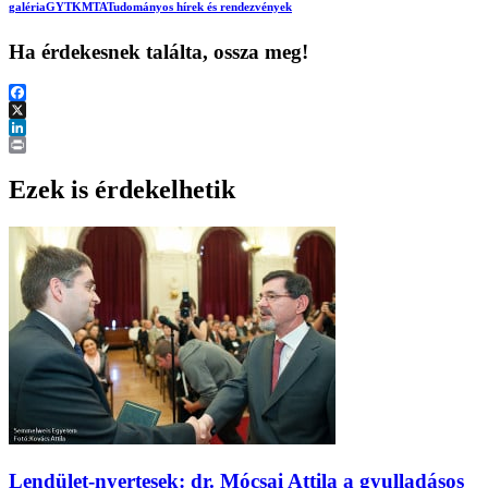
galéria
GYTK
MTA
Tudományos hírek és rendezvények
Ha érdekesnek találta, ossza meg!
Facebook
X
LinkedIn
Print
Ezek is érdekelhetik
Lendület-nyertesek: dr. Mócsai Attila a gyulladásos