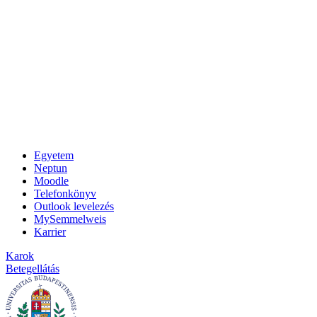
Egyetem
Neptun
Moodle
Telefonkönyv
Outlook levelezés
MySemmelweis
Karrier
Karok
Betegellátás