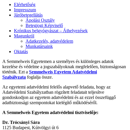
Elérhetőség
Impresszum
Járóbetegellátás
Ápolási Osztály
Betegjogi Képviselő
Krónikus belgyógyászat – Áthelyezések
Magunkról
Adatkezelés, adatvédelem
Munkatársaink
Oktatás
A Semmelweis Egyetemen a személyes és különleges adatok
kezelése és védelme a jogszabályoknak megfelelően, biztonságosan
történik. Ezt a
Semmelweis Egyetem Adatvédelmi
Szabályzata
foglalja össze.
Az egyetemi adatvédelmi felelős alapvető feladata, hogy az
Adatvédelmi Szabályzatban rögzített feladatait teljesítve
gondoskodjon az egyetem adatvédelmi és az ezzel összefüggő
adatbiztonsági szempontokat kielégítő működéséről.
A Semmelweis Egyetem adatvédelmi tisztviselője:
Dr. Trócsányi Sára
1125 Budapest, Kútvölgyi út 6