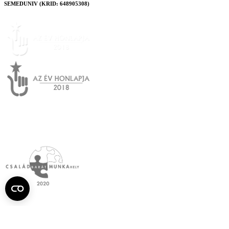
SEMEDUNIV (KRID: 648905308)
Semmelweis
Egyetem újság