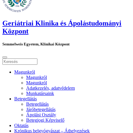
Geriátriai Klinika és Ápolástudományi
Központ
Semmelweis Egyetem, Klinikai Központ
Magunkról
Magunkról
Magunkról
Adatkezelés, adatvédelem
Munkatársaink
Betegellátás
Betegellátás
Járóbetegellátás
Ápolási Osztály
Betegjogi Képviselő
Oktatás
Krónikus belgyógyászat – Áthelyezések