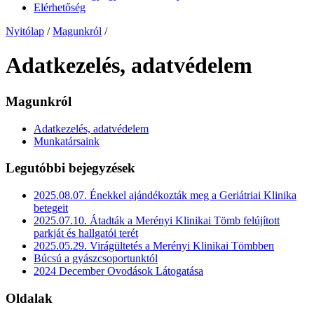
Elérhetőség
Nyitólap
/
Magunkról
/
Adatkezelés, adatvédelem
Magunkról
Adatkezelés, adatvédelem
Munkatársaink
Legutóbbi bejegyzések
2025.08.07. Énekkel ajándékozták meg a Geriátriai Klinika
betegeit
2025.07.10. Átadták a Merényi Klinikai Tömb felújított
parkját és hallgatói terét
2025.05.29. Virágültetés a Merényi Klinikai Tömbben
Búcsú a gyászcsoportunktól
2024 December Ovodások Látogatása
Oldalak