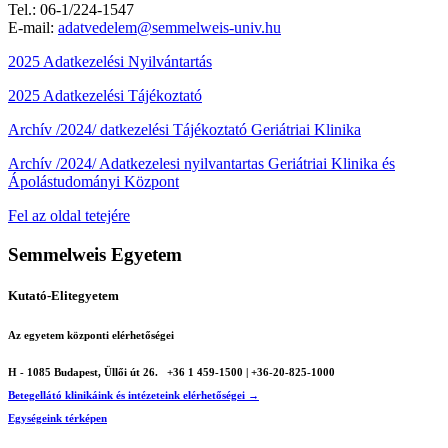
Tel.: 06-1/224-1547
E-mail:
adatvedelem@semmelweis-univ.hu
2025 Adatkezelési Nyilvántartás
2025 Adatkezelési Tájékoztató
Archív /2024/ datkezelési Tájékoztató Geriátriai Klinika
Archív /2024/ Adatkezelesi nyilvantartas Geriátriai Klinika és
Ápolástudományi Központ
Fel az oldal tetejére
Semmelweis Egyetem
Kutató-Elitegyetem
Az egyetem központi elérhetőségei
H - 1085 Budapest, Üllői út 26.
+36 1 459-1500 | +36-20-825-1000
Betegellátó klinikáink és intézeteink elérhetőségei →
Egységeink térképen