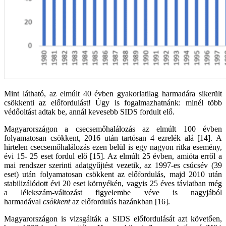
Mint látható, az elmúlt 40 évben gyakorlatilag harmadára sikerült
csökkenti az előfordulást! Úgy is fogalmazhatnánk: minél több
védőoltást adtak be, annál kevesebb SIDS fordult elő.
Magyarországon a csecsemőhalálozás az elmúlt 100 évben
folyamatosan csökkent, 2016 után tartósan 4 ezrelék alá [14]. A
hirtelen csecsemőhalálozás ezen belül is egy nagyon ritka esemény,
évi 15- 25 eset fordul elő [15]. Az elmúlt 25 évben, amióta erről a
mai rendszer szerinti adatgyűjtést vezetik, az 1997-es csúcsév (39
eset) után folyamatosan csökkent az előfordulás, majd 2010 után
stabilizálódott évi 20 eset környékén, vagyis 25 éves távlatban még
a lélekszám-változást figyelembe véve is nagyjából
harmadával
csökkent
az előfordulás hazánkban [16].
Magyarországon is vizsgálták a SIDS előfordulását azt követően,