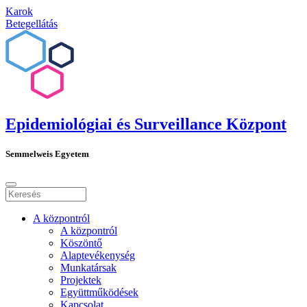
Karok
Betegellátás
Epidemiológiai és Surveillance Központ
Semmelweis Egyetem
A központról
A központról
Köszöntő
Alaptevékenység
Munkatársak
Projektek
Együttműködések
Kapcsolat