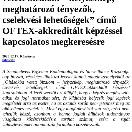
meghatározó tényezők,
cselekvési lehetőségek” című
OFTEX-akkreditált képzéssel
kapcsolatos megkeresésre
2025.12.17.
Közzétette:
bilicsedit
A Semmelweis Egyetem Epidemiológiai és Surveillance Központja
egy hosszú, részletes tiltakozó levelet kapott magánszemélyektől az
„Oltásokba vetett bizalom – helyzetkép, meghatározó tényezők,
cselekvési lehetőségek” című OFTEX-akkreditált képzéssel
kapcsolatban. A levél szerzői azt állítják, hogy a képzés megtévesztő,
etikai és jogi normákat sért, és kilátásba helyezik jogi lépések
megtételét arra az esetre, ha az oktatás során nem jelennek meg az
oltásellenes nézetek is. Mivel egy magánlevélről van szó, ezért nem
tehetjük közzé, azonban a benne foglalt állítások tudományos
vizsgálata közérdeklődésre tarthat számot, ezért a saját
válaszlevelünket anonimizált formában közzétesszük.