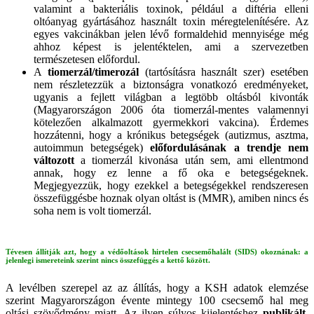
valamint a bakteriális toxinok, például a diftéria elleni
oltóanyag gyártásához használt toxin méregtelenítésére. Az
egyes vakcinákban jelen lévő formaldehid mennyisége még
ahhoz képest is jelentéktelen, ami a szervezetben
természetesen előfordul.
A
tiomerzál/timerozál
(tartósításra használt szer) esetében
nem részletezzük a biztonságra vonatkozó eredményeket,
ugyanis a fejlett világban a legtöbb oltásból kivonták
(Magyarországon 2006 óta tiomerzál-mentes valamennyi
kötelezően alkalmazott gyermekkori vakcina). Érdemes
hozzátenni, hogy a krónikus betegségek (autizmus, asztma,
autoimmun betegségek)
előfordulásának a trendje
nem
változott
a tiomerzál kivonása után sem, ami ellentmond
annak, hogy ez lenne a fő oka e betegségeknek.
Megjegyezzük, hogy ezekkel a betegségekkel rendszeresen
összefüggésbe hoznak olyan oltást is (MMR), amiben nincs és
soha nem is volt tiomerzál.
Tévesen állítják azt, hogy a védőoltások hirtelen csecsemőhalált (SIDS) okoznának: a
jelenlegi ismereteink szerint nincs összefüggés a kettő között.
A levélben szerepel az az állítás, hogy a KSH adatok elemzése
szerint Magyarországon évente mintegy 100 csecsemő hal meg
oltási szövődmény miatt. Az ilyen súlyos kijelentéshez
publikált,