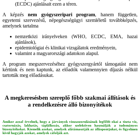
(ECDC) ajánlásait ezen a téren.
A képzés
nem gyógyszeripari program
, hanem független,
egyetemi szervezésű, népegészségügyi szemléletű továbbképzés,
amelynek tartalma
nemzetközi irányelveken (WHO, ECDC, EMA, hazai
ajánlások),
epidemiológiai és klinikai vizsgálatok eredményein,
valamint a magyarországi adatokon alapul.
A program megszervezéséhez gyógyszergyártól támogatást nem
kértünk és nem kaptunk, az előadók valamennyien díjazás nélkül
tartották meg előadásukat.
A megkeresésben szereplő főbb szakmai állítások és
a rendelkezésre álló bizonyítékok
Amikor azzal érvelnek, hogy a járványok visszaszorulásának legfőbb okai a tiszta víz,
csatornázás, lakhatás, táplálkozás, akkor szelektíven használják a tudományos
bizonyítékokat. Kiemelik azokat, amelyek alátámasztják az álláspontjukat, és figyelmen
kívül hagyják azokat, amelyek cáfolják azt.