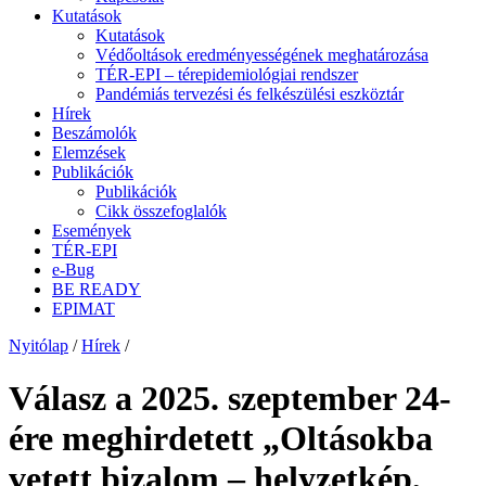
Kutatások
Kutatások
Védőoltások eredményességének meghatározása
TÉR-EPI – térepidemiológiai rendszer
Pandémiás tervezési és felkészülési eszköztár
Hírek
Beszámolók
Elemzések
Publikációk
Publikációk
Cikk összefoglalók
Események
TÉR-EPI
e-Bug
BE READY
EPIMAT
Nyitólap
/
Hírek
/
Válasz a 2025. szeptember 24-
ére meghirdetett „Oltásokba
vetett bizalom – helyzetkép,