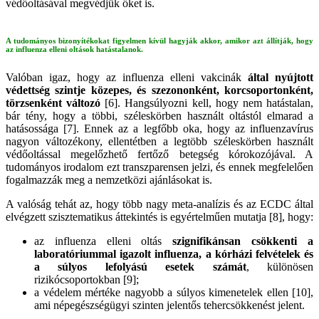
védőoltásával megvédjük őket is.
A tudományos bizonyítékokat figyelmen kívül hagyják akkor, amikor azt állítják, hogy
az influenza elleni oltások hatástalanok.
Valóban igaz, hogy az influenza elleni vakcinák
által nyújtott
védettség szintje közepes, és szezononként, korcsoportonként,
törzsenként változó
[6]. Hangsúlyozni kell, hogy nem hatástalan,
bár tény, hogy a többi, széleskörben használt oltástól elmarad a
hatásossága [7]. Ennek az a legfőbb oka, hogy az influenzavírus
nagyon változékony, ellentétben a legtöbb széleskörben használt
védőoltással megelőzhető fertőző betegség kórokozójával. A
tudományos irodalom ezt transzparensen jelzi, és ennek megfelelően
fogalmazzák meg a nemzetközi ajánlásokat is.
A valóság tehát az, hogy több nagy meta-analízis és az ECDC által
elvégzett szisztematikus áttekintés is egyértelműen mutatja [8], hogy:
az influenza elleni oltás
szignifikánsan csökkenti a
laboratóriummal igazolt influenza, a kórházi felvételek és
a súlyos lefolyású esetek számát
, különösen
rizikócsoportokban [9];
a védelem mértéke nagyobb a súlyos kimenetelek ellen [10],
ami népegészségügyi szinten jelentős tehercsökkenést jelent.