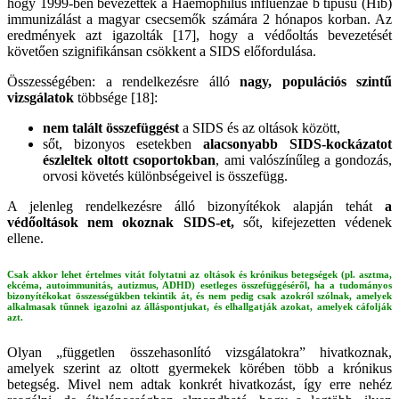
hogy 1999-ben bevezették a Haemophilus influenzae b típusú (Hib)
immunizálást a magyar csecsemők számára 2 hónapos korban. Az
eredmények azt igazolták [17], hogy a védőoltás bevezetését
követően szignifikánsan csökkent a SIDS előfordulása.
Összességében: a rendelkezésre álló
nagy, populációs szintű
vizsgálatok
többsége [18]:
nem talált összefüggést
a SIDS és az oltások között,
sőt, bizonyos esetekben
alacsonyabb SIDS-kockázatot
észleltek oltott csoportokban
, ami valószínűleg a gondozás,
orvosi követés különbségeivel is összefügg.
A jelenleg rendelkezésre álló bizonyítékok alapján tehát
a
védőoltások nem okoznak SIDS-et,
sőt, kifejezetten védenek
ellene.
Csak akkor lehet értelmes vitát folytatni az oltások és krónikus betegségek (pl. asztma,
ekcéma, autoimmunitás, autizmus, ADHD) esetleges összefüggéséről, ha a tudományos
bizonyítékokat összességükben tekintik át, és nem pedig csak azokról szólnak, amelyek
alkalmasak tűnnek igazolni az álláspontjukat, és elhallgatják azokat, amelyek cáfolják
azt.
Olyan „független összehasonlító vizsgálatokra” hivatkoznak,
amelyek szerint az oltott gyermekek körében több a krónikus
betegség. Mivel nem adtak konkrét hivatkozást, így erre nehéz