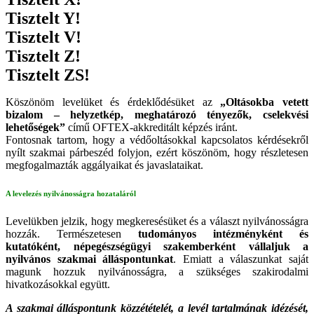
Tisztelt Y!
Tisztelt V!
Tisztelt Z!
Tisztelt ZS!
Köszönöm levelüket és érdeklődésüket az
„Oltásokba vetett
bizalom – helyzetkép, meghatározó tényezők, cselekvési
lehetőségek”
című OFTEX-akkreditált képzés iránt.
Fontosnak tartom, hogy a védőoltásokkal kapcsolatos kérdésekről
nyílt szakmai párbeszéd folyjon, ezért köszönöm, hogy részletesen
megfogalmazták aggályaikat és javaslataikat.
A levelezés nyilvánosságra hozataláról
Levelükben jelzik, hogy megkeresésüket és a választ nyilvánosságra
hozzák. Természetesen
tudományos intézményként és
kutatóként, népegészségügyi szakemberként vállaljuk a
nyilvános szakmai álláspontunkat
. Emiatt a válaszunkat saját
magunk hozzuk nyilvánosságra, a szükséges szakirodalmi
hivatkozásokkal együtt.
A szakmai álláspontunk közzétételét, a levél
tartalmának idézését,