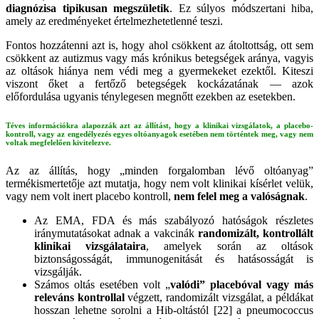
diagnózisa tipikusan megszületik
. Ez súlyos módszertani hiba,
amely az eredményeket értelmezhetetlenné teszi.
Fontos hozzátenni azt is, hogy ahol csökkent az átoltottság, ott sem
csökkent az autizmus vagy más krónikus betegségek aránya, vagyis
az oltások hiánya nem védi meg a gyermekeket ezektől. Kiteszi
viszont őket a fertőző betegségek kockázatának — azok
előfordulása ugyanis ténylegesen megnőtt ezekben az esetekben.
Téves információkra alapozzák azt az állítást, hogy a klinikai vizsgálatok, a placebo-
kontroll, vagy az engedélyezés egyes oltóanyagok esetében nem történtek meg, vagy nem
voltak megfelelően kivitelezve.
Az az állítás, hogy „minden forgalomban lévő oltóanyag”
termékismertetője azt mutatja, hogy nem volt klinikai kísérlet velük,
vagy nem volt inert placebo kontroll,
nem felel meg a valóságnak
.
Az EMA, FDA és más szabályozó hatóságok részletes
iránymutatásokat adnak a vakcinák
randomizált, kontrollált
klinikai vizsgálataira
, amelyek során az oltások
biztonságosságát, immunogenitását és hatásosságát is
vizsgálják.
Számos oltás esetében volt „
valódi” placebóval vagy más
releváns kontrollal
végzett, randomizált vizsgálat, a példákat
hosszan lehetne sorolni a Hib-oltástól [22] a pneumococcus