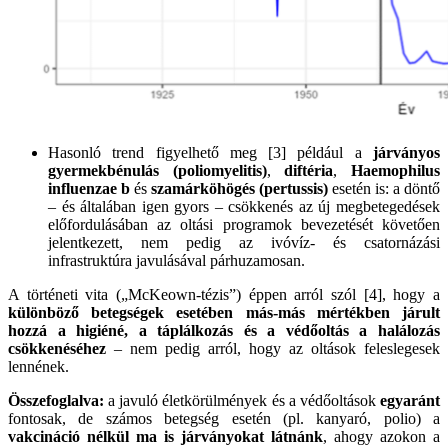
Hasonló trend figyelhető meg [3] például a
járványos
gyermekbénulás (poliomyelitis)
,
diftéria
,
Haemophilus
influenzae b
és
szamárköhögés (pertussis)
esetén is: a döntő
– és általában igen gyors – csökkenés az új megbetegedések
előfordulásában az oltási programok bevezetését követően
jelentkezett, nem pedig az ivóvíz- és csatornázási
infrastruktúra javulásával párhuzamosan.
A történeti vita („McKeown-tézis”) éppen arról szól [4], hogy a
különböző betegségek esetében más-más mértékben járult
hozzá a higiéné, a táplálkozás és a védőoltás a halálozás
csökkenéséhez
– nem pedig arról, hogy az oltások feleslegesek
lennének.
Összefoglalva:
a javuló életkörülmények és a védőoltások
egyaránt
fontosak, de számos betegség esetén (pl. kanyaró, polio) a
vakcináció nélkül ma is járványokat látnánk
, ahogy azokon a