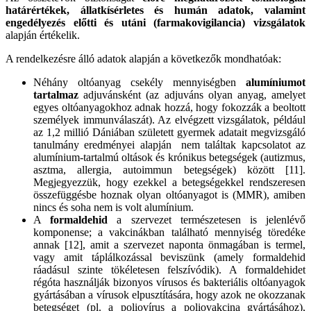
határértékek, állatkísérletes és humán adatok, valamint
engedélyezés előtti és utáni (farmakovigilancia) vizsgálatok
alapján értékelik.
A rendelkezésre álló adatok alapján a következők mondhatóak:
Néhány oltóanyag csekély mennyiségben
alumíniumot
tartalmaz
adjuvánsként (az adjuváns olyan anyag, amelyet
egyes oltóanyagokhoz adnak hozzá, hogy fokozzák a beoltott
személyek immunválaszát). Az elvégzett vizsgálatok, például
az 1,2 millió Dániában született gyermek adatait megvizsgáló
tanulmány eredményei alapján nem találtak kapcsolatot az
alumínium-tartalmú oltások és krónikus betegségek (autizmus,
asztma, allergia, autoimmun betegségek) között [11].
Megjegyezzük, hogy ezekkel a betegségekkel rendszeresen
összefüggésbe hoznak olyan oltóanyagot is (MMR), amiben
nincs és soha nem is volt alumínium.
A
formaldehid
a szervezet természetesen is jelenlévő
komponense; a vakcinákban található mennyiség töredéke
annak [12], amit a szervezet naponta önmagában is termel,
vagy amit táplálkozással beviszünk (amely formaldehid
ráadásul szinte tökéletesen felszívódik). A formaldehidet
régóta használják bizonyos vírusos és bakteriális oltóanyagok
gyártásában a vírusok elpusztítására, hogy azok ne okozzanak
betegséget (pl. a poliovírus a poliovakcina gyártásához),