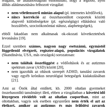
reagálni, de általánosságban elmondható, hogy a legtöbb, ilyen
állítás alátámasztására felhozott vizsgálat:
nem véletlenszerű mintán alapul
(pl. internetes kérdőívek),
nincs korrekció
az összehasonlított csoportok közötti
alapvető különbségekre (pl. egészségügyi ellátáshoz való
hozzáférés, szocioökonómiai státusz, alapbetegségek),
ebből fakadóan nem alkalmasak ok-okozati következtetések
levonására [19].
Ezzel szemben
számos, nagyon nagy esetszámú, egymástól
függetlenül elvégzett, regiszter-alapú, populációs vizsgálatok
(Skandinávia, USA, más országok) sorozatosan:
nem találtak összefüggést
a védőoltások és az autizmus
spektrum zavar (ASD) között [20],
nem igazolták az oltások szerepét ADHD, tanulási zavarok
vagy egyéb krónikus neurológiai betegségek kialakulásában
[21].
Ami az Önök által említett, kb. 2000 oltatlan gyermeket
összehasonlító tanulmányt illeti, ebben a vizsgálatban a
követési idő
lényegesen rövidebb volt az oltatlan csoportban
, mint az
oltottakban, vagyis sok esetben egyszerűen
nem érték el azt az
életkort, amikor az autizmus és más fejlődési zavarok