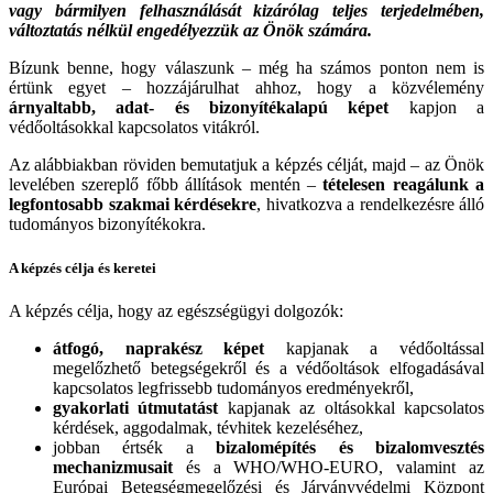
vagy bármilyen felhasználását kizárólag teljes terjedelmében,
változtatás nélkül engedélyezzük az Önök számára.
Bízunk benne, hogy válaszunk – még ha számos ponton nem is
értünk egyet – hozzájárulhat ahhoz, hogy a közvélemény
árnyaltabb, adat- és bizonyítékalapú képet
kapjon a
védőoltásokkal kapcsolatos vitákról.
Az alábbiakban röviden bemutatjuk a képzés célját, majd – az Önök
levelében szereplő főbb állítások mentén –
tételesen reagálunk a
legfontosabb szakmai kérdésekre
, hivatkozva a rendelkezésre álló
tudományos bizonyítékokra.
A képzés célja és keretei
A képzés célja, hogy az egészségügyi dolgozók:
átfogó, naprakész képet
kapjanak a védőoltással
megelőzhető betegségekről és a védőoltások elfogadásával
kapcsolatos legfrissebb tudományos eredményekről,
gyakorlati útmutatást
kapjanak az oltásokkal kapcsolatos
kérdések, aggodalmak, tévhitek kezeléséhez,
jobban értsék a
bizalomépítés és bizalomvesztés
mechanizmusait
és a WHO/WHO-EURO, valamint az
Európai Betegségmegelőzési és Járványvédelmi Központ