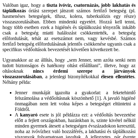
Valóban igaz, hogy a
tiszta ivóvíz, csatornázás, jobb lakhatás és
táplálkozás
óriási szerepet játszott számos fertőző betegség (pl.
hasmenéses betegségek, tífusz, kolera, tuberkulózis egy része)
visszaszorulásában. Ebben mindenki egyetért. Hozzá kell tenni,
hogy több esetben ezek a higiénés és táplálkozási tényezők inkább
csak a betegség miatti halálozást csökkentették, a betegség
előfordulását, tehát az esetszámot nem, vagy kevésbé. Számos
fertőző betegség előfordulásának jelentős csökkenése ugyanis csak a
specifikus védőoltások bevezetését követően következett be.
Ugyanakkor az az állítás, hogy „sem Jenner, sem azóta senki nem
tudott biztonságos és hatékony oltást előállítani”, illetve, hogy az
oltásoknak
nincs érdemi szerepe a járványok
visszaszorulásában
, a jelenlegi bizonyítékokkal
élesen ellentétes
.
Néhány példa:
Jenner munkáját igazolta a gyakorlat: a feketehimlő
felszámolása a védőoltásnak köszönhető [1]. A javuló higiéné
önmagában nem lett volna képes a betegséget eltüntetni a
Földről.
A
kanyaró
esete is jól példázza ezt: a védőoltás bevezetése
előtt a fejlett országokban, hazánkban is, szinte kivétel nélkül
minden gyermek átesett a betegségen évszázadokon keresztül,
noha az ivóvízhez való hozzáférés, a lakhatási és táplálkozási
viszonyok folyamatosan javultak. A jellegzetes, pár évente