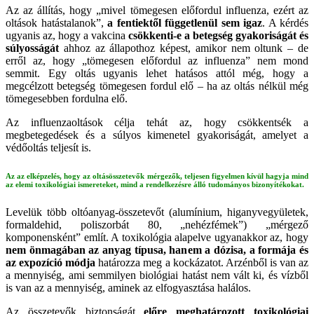
Az az állítás, hogy „mivel tömegesen előfordul influenza, ezért az
oltások hatástalanok”,
a fentiektől függetlenül sem igaz
. A kérdés
ugyanis az, hogy a vakcina
csökkenti-e a betegség gyakoriságát és
súlyosságát
ahhoz az állapothoz képest, amikor nem oltunk – de
erről az, hogy „tömegesen előfordul az influenza” nem mond
semmit. Egy oltás ugyanis lehet hatásos attól még, hogy a
megcélzott betegség tömegesen fordul elő – ha az oltás nélkül még
tömegesebben fordulna elő.
Az influenzaoltások célja tehát az, hogy csökkentsék a
megbetegedések és a súlyos kimenetel gyakoriságát, amelyet a
védőoltás teljesít is.
Az az elképzelés, hogy az oltásösszetevők mérgezők, teljesen figyelmen kívül hagyja mind
az elemi toxikológiai ismereteket, mind a rendelkezésre álló tudományos bizonyítékokat.
Levelük több oltóanyag-összetevőt (alumínium, higanyvegyületek,
formaldehid, poliszorbát 80, „nehézfémek”) „mérgező
komponensként” említ. A toxikológia alapelve ugyanakkor az, hogy
nem önmagában az anyag típusa, hanem a dózisa, a formája és
az expozíció módja
határozza meg a kockázatot. Arzénből is van az
a mennyiség, ami semmilyen biológiai hatást nem vált ki, és vízből
is van az a mennyiség, aminek az elfogyasztása halálos.
Az összetevők biztonságát
előre meghatározott toxikológiai