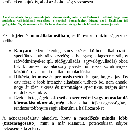
területeken látjuk is, ahol az átoltottság visszaesett.
Azzal érvelnek, hogy vannak jobb alternatívák, mint a védőoltások, például, hogy nem
szükséges védőoltással megelőzni a fertőző betegségeket, hiszen azok általában jól
gyógyíthatók, de tévesen állítják be a tényeket, és így hamis következtetésre jutnak.
Ez a kijelentés
nem általánosítható
, és félrevezető biztonságérzetet
kelthet.
Kanyaró
ellen jelenleg sincs széles körben alkalmazott,
specifikus antivirális kezelés; a betegség világszerte súlyos
szövődményeket (pl. tüdőgyulladás, agyvelőgyulladás) okoz
[5], különösen az alacsony jövedelmű, rossz körülmények
között élő, valamint oltatlan populációkban.
Diftéria
,
tetanusz
és
pertussis
esetén is igaz, hogy a javulás
egy része a jobb intenzív ellátásnak tudható be, nem annak,
hogy átütően sikeres és biztonságos specifikus terápia állna
rendelkezésünkre.
Ezek a betegségek sok esetben
szenvedést vagy maradandó
károsodást okoznak, még
akkor is, ha a fejlett egészségügyi
rendszer többnyire segít elkerülni a halálozásokat.
A népegészségügy alapelve, hogy
a megelőzés mindig jobb
(biztonságosabb)
, mint a már kialakult, potenciálisan súlyos
betegségek kezelése.