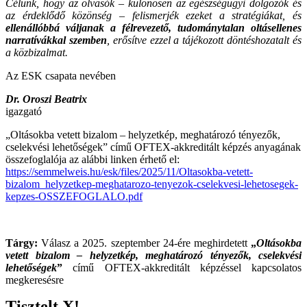
Célunk, hogy az olvasók – különösen az egészségügyi dolgozók és
az érdeklődő közönség – felismerjék ezeket a stratégiákat, és
ellenállóbbá váljanak a félrevezető, tudománytalan oltásellenes
narratívákkal szemben
, erősítve ezzel a tájékozott döntéshozatalt és
a közbizalmat.
Az ESK csapata nevében
Dr. Oroszi Beatrix
igazgató
„Oltásokba vetett bizalom – helyzetkép, meghatározó tényezők,
cselekvési lehetőségek” című OFTEX-akkreditált képzés anyagának
összefoglalója az alábbi linken érhető el:
https://semmelweis.hu/esk/files/2025/11/Oltasokba-vetett-
bizalom_helyzetkep-meghatarozo-tenyezok-cselekvesi-lehetosegek-
kepzes-OSSZEFOGLALO.pdf
Tárgy:
Válasz a 2025. szeptember 24-ére meghirdetett
„
Oltásokba
vetett bizalom – helyzetkép, meghatározó tényezők, cselekvési
lehetőségek
”
című OFTEX-akkreditált képzéssel kapcsolatos
megkeresésre
Tisztelt X!