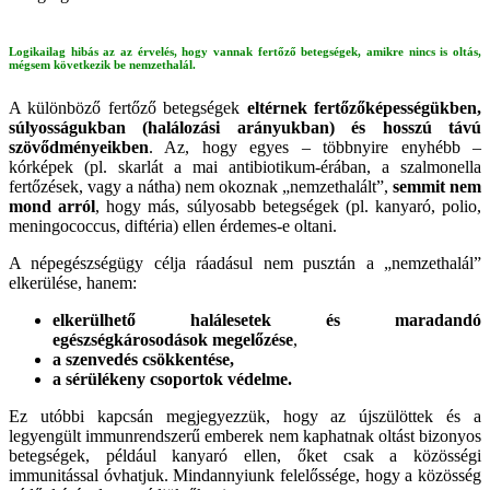
Logikailag hibás az az érvelés, hogy vannak fertőző betegségek, amikre nincs is oltás,
mégsem következik be nemzethalál.
A különböző fertőző betegségek
eltérnek fertőzőképességükben,
súlyosságukban (halálozási arányukban) és hosszú távú
szövődményeikben
. Az, hogy egyes – többnyire enyhébb –
kórképek (pl. skarlát a mai antibiotikum-érában, a szalmonella
fertőzések, vagy a nátha) nem okoznak „nemzethalált”,
semmit nem
mond arról
, hogy más, súlyosabb betegségek (pl. kanyaró, polio,
meningococcus, diftéria) ellen érdemes-e oltani.
A népegészségügy célja ráadásul nem pusztán a „nemzethalál”
elkerülése, hanem:
elkerülhető halálesetek és maradandó
egészségkárosodások megelőzése
,
a szenvedés csökkentése,
a sérülékeny csoportok védelme.
Ez utóbbi kapcsán megjegyezzük, hogy az újszülöttek és a
legyengült immunrendszerű emberek nem kaphatnak oltást bizonyos
betegségek, például kanyaró ellen, őket csak a közösségi
immunitással óvhatjuk. Mindannyiunk felelőssége, hogy a közösség