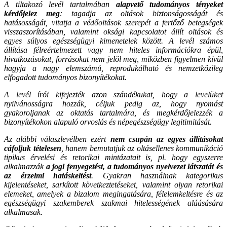
A tiltakozó levél tartalmában
alapvető tudományos tényeket
kérdőjelez meg
: tagadja az oltások biztonságosságát és
hatásosságát, vitatja a védőoltások szerepét a fertőző betegségek
visszaszorításában, valamint oksági kapcsolatot állít oltások és
egyes súlyos egészségügyi kimenetelek között. A levél számos
állítása félreértelmezett vagy nem hiteles információkra épül,
hivatkozásokat, forrásokat nem jelöl meg, miközben figyelmen kívül
hagyja a nagy elemszámú, reprodukálható és nemzetközileg
elfogadott tudományos bizonyítékokat.
A levél írói kifejezték azon szándékukat, hogy a levelüket
nyilvánosságra hozzák, céljuk pedig az, hogy nyomást
gyakoroljanak az oktatás tartalmára, és megkérdőjelezzék a
bizonyítékokon alapuló orvoslás és népegészségügy legitimitását.
Az alábbi válaszlevélben ezért
nem csupán az egyes állításokat
cáfoljuk tételesen
, hanem bemutatjuk az oltásellenes kommunikáció
tipikus érvelési és retorikai mintázatait is, pl. hogy egyszerre
alkalmazzák
a jogi fenyegetést, a tudományos nyelvezet látszatát és
az érzelmi hatáskeltést
. Gyakran használnak kategorikus
kijelentéseket, sarkított következtetéseket, valamint olyan retorikai
elemeket, amelyek a bizalom megingatására, félelemkeltésre és az
egészségügyi szakemberek szakmai hitelességének aláásására
alkalmasak.