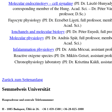
Molecular endocrinology – cell signaling
(PI: Dr. László Hunyady,
corresponding member of the Hung. Acad. Sci. – Dr. Péter Várn
professor, D.Sc.)
Fagocyte physiology
(PI: Dr. Erzsébet Ligeti, full professor, mem
Acad. Sci.)
Ionchanels and molecular biology
(PI: Dr. Péter Enyedi, full pr
Molecular physiology
(PI: Dr. András Spät, full professor, memb
Acad. Sci.)
Infalammation physiology
(PI: Dr. Attila Mócsai, assistant pro
Reactive oxigene species
(PI: Dr. Miklós Geiszt, assistant prof
Chronophysiology laboratory
(PI: Dr. Krisztina Káldi, assista
Zurück zum Seitenanfang
Semmelweis Universität
Hauptadresse und zentrale Telefonnummer
H - 1085 Budapest, Üllői út 26.
+36 1 459-1500 | +36-20-825-1000