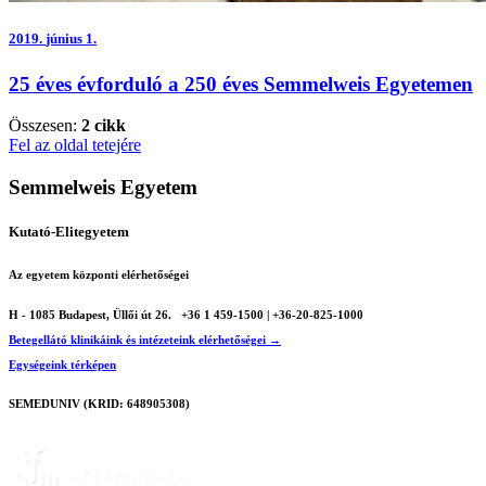
2019.
június 1.
25 éves évforduló a 250 éves Semmelweis Egyetemen
Összesen:
2 cikk
Fel az oldal tetejére
Semmelweis Egyetem
Kutató-Elitegyetem
Az egyetem központi elérhetőségei
H - 1085 Budapest, Üllői út 26.
+36 1 459-1500 | +36-20-825-1000
Betegellátó klinikáink és intézeteink elérhetőségei →
Egységeink térképen
SEMEDUNIV (KRID: 648905308)