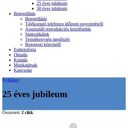
25 éves jubileum
30 éves jubileum
Betegellátás
Betegellátás
Tájékoztató telefonos időpont egyeztetésről
Asszisztált reprodukciós kezeléseink
Statisztikáink
Termékenység megőrzés
Betegjogi képviselő
Embriológia
Oktatás
Kutatás
Munkatársak
Kapcsolat
Nyitólap
/
25 éves jubileum
Összesen:
2 cikk