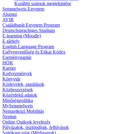
Korábbi számok megtekintése
Semmelweis Egyetem
Alumni
AVIR
Családbarát Egyetem Program
Deutschsprachiges Studium
E-learning (Moodle)
E-tárhely
English Language Program
Esélyegyenlőség és Etikai Kódex
Eseménynaptár
HÖK
Karrier
Kedvezmények
Könyvtár
Körlevelek, utasítások
Közbeszerzések
Közérdekű adatok
Minőségpolitika
MySemmelweis
Nemzetközi Mobilitás
Neptun
Online Outlook levelezés
Pályázatok, ösztöndíjak, felhívások
Sajtókapcsolat (Médiasarok)