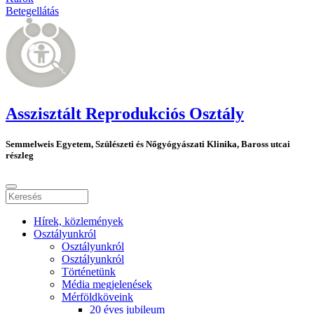
Betegellátás
Asszisztált Reprodukciós Osztály
Semmelweis Egyetem, Szülészeti és Nőgyógyászati Klinika, Baross utcai
részleg
Hírek, közlemények
Osztályunkról
Osztályunkról
Osztályunkról
Történetünk
Média megjelenések
Mérföldköveink
20 éves jubileum