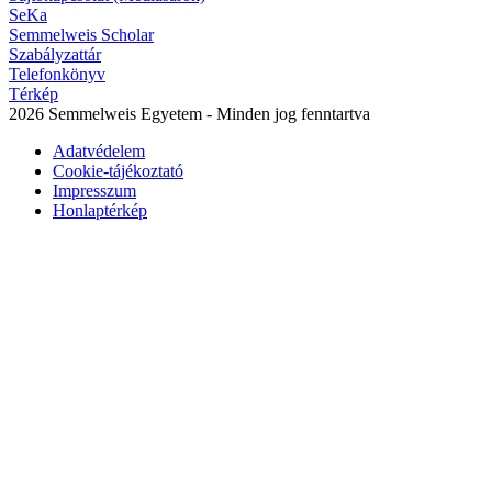
SeKa
Semmelweis Scholar
Szabályzattár
Telefonkönyv
Térkép
2026 Semmelweis Egyetem - Minden jog fenntartva
Adatvédelem
Cookie-tájékoztató
Impresszum
Honlaptérkép