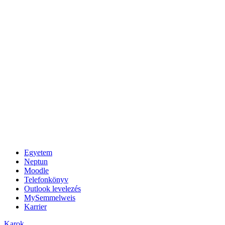
Egyetem
Neptun
Moodle
Telefonkönyv
Outlook levelezés
MySemmelweis
Karrier
Karok