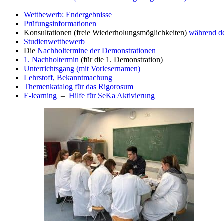
Wettbewerb: Endergebnisse
Prüfungsinformationen
Konsultationen
(freie Wiederholungsmöglichkeiten)
während d
Studienwettbewerb
Die
Nachholtermine der Demonstrationen
1. Nachholtermin
(für die 1. Demonstration)
Unterrichtsgang (mit Vorlesernamen)
Lehrstoff, Bekanntmachung
Themenkatalog für das Rigorosum
E-learning
–
Hilfe für SeKa Aktivierung