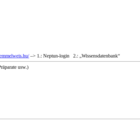
.semmelweis.hu/
–> 1.: Neptun-login 2.: „Wissensdatenbank“
räparate usw.)