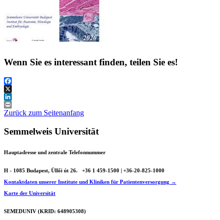
Wenn Sie es interessant finden, teilen Sie es!
Facebook
X
LinkedIn
Print
Zurück zum Seitenanfang
Semmelweis Universität
Hauptadresse und zentrale Telefonnummer
H - 1085 Budapest, Üllői út 26.
+36 1 459-1500 | +36-20-825-1000
Kontaktdaten unserer Institute und Kliniken für Patientenversorgung →
Karte der Universität
SEMEDUNIV (KRID: 648905308)