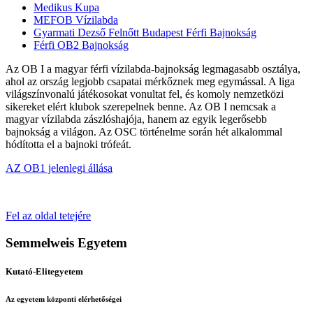
Medikus Kupa
MEFOB Vízilabda
Gyarmati Dezső Felnőtt Budapest Férfi Bajnokság
Férfi OB2 Bajnokság
Az OB I a magyar férfi vízilabda-bajnokság legmagasabb osztálya,
ahol az ország legjobb csapatai mérkőznek meg egymással. A liga
világszínvonalú játékosokat vonultat fel, és komoly nemzetközi
sikereket elért klubok szerepelnek benne. Az OB I nemcsak a
magyar vízilabda zászlóshajója, hanem az egyik legerősebb
bajnokság a világon. Az OSC történelme során hét alkalommal
hódította el a bajnoki trófeát.
AZ OB1 jelenlegi állása
Fel az oldal tetejére
Semmelweis Egyetem
Kutató-Elitegyetem
Az egyetem központi elérhetőségei