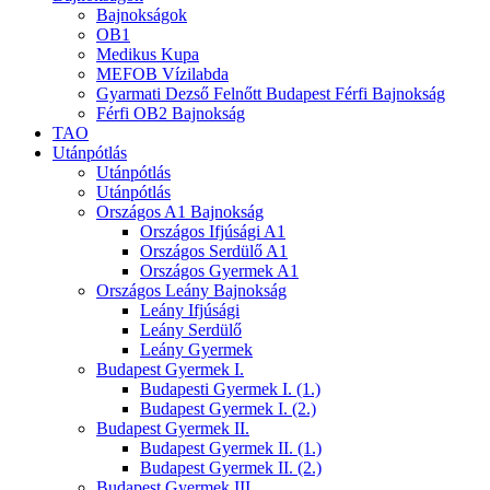
Bajnokságok
OB1
Medikus Kupa
MEFOB Vízilabda
Gyarmati Dezső Felnőtt Budapest Férfi Bajnokság
Férfi OB2 Bajnokság
TAO
Utánpótlás
Utánpótlás
Utánpótlás
Országos A1 Bajnokság
Országos Ifjúsági A1
Országos Serdülő A1
Országos Gyermek A1
Országos Leány Bajnokság
Leány Ifjúsági
Leány Serdülő
Leány Gyermek
Budapest Gyermek I.
Budapesti Gyermek I. (1.)
Budapest Gyermek I. (2.)
Budapest Gyermek II.
Budapest Gyermek II. (1.)
Budapest Gyermek II. (2.)
Budapest Gyermek III.