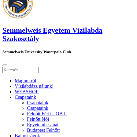
Semmelweis Egyetem Vízilabda
Szakosztály
Semmelweis University Waterpolo Club
Magunkról
Vízilabdázz nálunk!
WEBSHOP
Csapataink
Csapataink
Csapataink
Felnőtt Férfi – OB I.
Felnőtt Női
Egyetemi csapat
Budapest Felnőtt
Bajnokságok