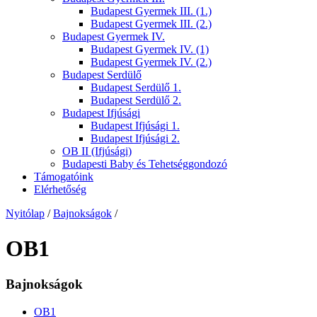
Budapest Gyermek III. (1.)
Budapest Gyermek III. (2.)
Budapest Gyermek IV.
Budapest Gyermek IV. (1)
Budapest Gyermek IV. (2.)
Budapest Serdülő
Budapest Serdülő 1.
Budapest Serdülő 2.
Budapest Ifjúsági
Budapest Ifjúsági 1.
Budapest Ifjúsági 2.
OB II (Ifjúsági)
Budapesti Baby és Tehetséggondozó
Támogatóink
Elérhetőség
Nyitólap
/
Bajnokságok
/
OB1
Bajnokságok
OB1